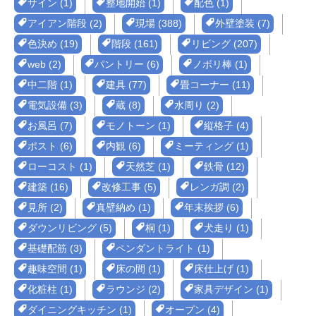
サイン (1)
整地開始 (1)
配色 (1)
アイアン階段 (2)
現場 (388)
外壁塗装 (7)
色決め (19)
階段 (161)
リビング (207)
web (2)
パントリー (6)
ノボリ棒 (1)
中二階 (1)
建具 (77)
畳コーナー (11)
電気設備 (3)
蔵 (8)
水周り (2)
お風呂 (7)
モノトーン (1)
縦格子 (4)
ポスト (6)
内観 (6)
ミーティング (1)
ローコスト (1)
天然芝 (1)
鉄骨 (12)
建築 (16)
改修工事 (5)
レンガ調 (2)
見所 (2)
真壁納め (1)
年末挨拶 (6)
ダウンリビング (5)
桐 (1)
犬走り (1)
基礎配筋 (3)
ペンダントライト (1)
趣味空間 (1)
床の間 (1)
床仕上げ (1)
化粧柱 (1)
ラウンジ (2)
家具デザイン (1)
ダイニングキッチン (1)
オープン (4)