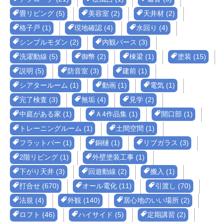
畳リビング (5)
美容室 (2)
天井材 (2)
格子戸 (1)
現地確認 (4)
水回り (4)
シンプルモダン (2)
内観パース (3)
洗濯動線 (5)
御幣 (2)
棟梁 (1)
塗装 (15)
説明 (5)
防音室 (3)
建前 (1)
シアタールーム (1)
動画 (1)
電気 (1)
完了検査 (3)
無垢 (4)
見学 (2)
中庭がある家 (1)
Ａ4作品集 (1)
開口部 (1)
トレーニングルーム (1)
土間空間 (1)
フラットバー (1)
銅樋 (1)
リブガラス (3)
2階リビング (1)
外壁塗装工事 (1)
下がり天井 (3)
回遊動線 (2)
搬入 (1)
打合せ (670)
オール電化 (11)
引渡し (70)
法規 (4)
外観 (140)
居心地のいい場所 (2)
ロフト (46)
ハイサイド (5)
定期講習 (2)