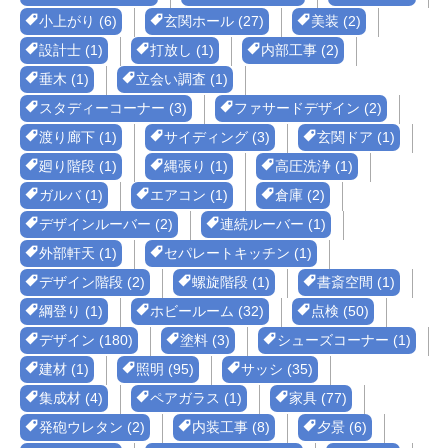
小上がり (6)
玄関ホール (27)
美装 (2)
設計士 (1)
打放し (1)
内部工事 (2)
垂木 (1)
立会い調査 (1)
スタディーコーナー (3)
ファサードデザイン (2)
渡り廊下 (1)
サイディング (3)
玄関ドア (1)
廻り階段 (1)
縄張り (1)
高圧洗浄 (1)
ガルバ (1)
エアコン (1)
倉庫 (2)
デザインルーバー (2)
連続ルーバー (1)
外部軒天 (1)
セパレートキッチン (1)
デザイン階段 (2)
螺旋階段 (1)
書斎空間 (1)
綱登り (1)
ホビールーム (32)
点検 (50)
デザイン (180)
塗料 (3)
シューズコーナー (1)
建材 (1)
照明 (95)
サッシ (35)
集成材 (4)
ペアガラス (1)
家具 (77)
発砲ウレタン (2)
内装工事 (8)
夕景 (6)