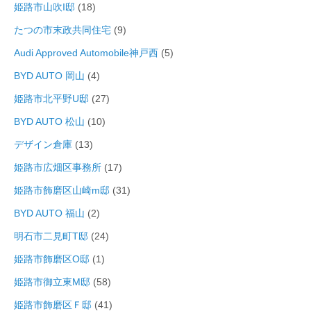
姫路市山吹I邸
(18)
たつの市末政共同住宅
(9)
Audi Approved Automobile神戸西
(5)
BYD AUTO 岡山
(4)
姫路市北平野U邸
(27)
BYD AUTO 松山
(10)
デザイン倉庫
(13)
姫路市広畑区事務所
(17)
姫路市飾磨区山崎m邸
(31)
BYD AUTO 福山
(2)
明石市二見町T邸
(24)
姫路市飾磨区O邸
(1)
姫路市御立東M邸
(58)
姫路市飾磨区Ｆ邸
(41)