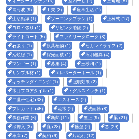
オーダーキッチン (3)
室内干し (2)
三角地 (5)
青海波 (9)
工夫 (3)
座卓生活 (1)
生活動線 (1)
ゾーニングプラン (1)
上棟式 (17)
ヨロイ張り (1)
リビング階段 (2)
ライトコート (5)
ファミリークローク (3)
石張り (1)
観葉植物 (1)
セカンドライフ (2)
延焼線 (1)
採光面積 (1)
照明器具 (4)
マンゴー (1)
募集 (4)
玉砂利 (1)
サンプル材 (1)
エレベーターホール (1)
キッチンダイニング (1)
照明効果 (2)
木目フロアタイル (1)
トグルスイッチ (1)
二世帯住宅 (33)
エスキース (2)
プレカット (45)
流木 (2)
洗面器 (8)
事務作業 (6)
断熱 (11)
屋上 (9)
梁 (21)
吊押入 (3)
庭 (28)
擁壁 (2)
窓 (29)
車庫 (7)
契約 (9)
片流れ (12)