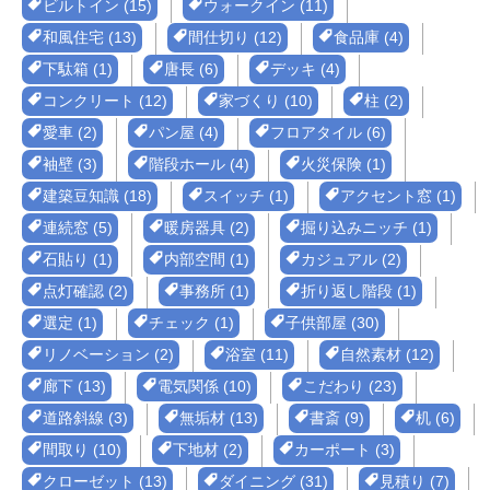
ビルトイン (15)
ウォークイン (11)
和風住宅 (13)
間仕切り (12)
食品庫 (4)
下駄箱 (1)
唐長 (6)
デッキ (4)
コンクリート (12)
家づくり (10)
柱 (2)
愛車 (2)
パン屋 (4)
フロアタイル (6)
袖壁 (3)
階段ホール (4)
火災保険 (1)
建築豆知識 (18)
スイッチ (1)
アクセント窓 (1)
連続窓 (5)
暖房器具 (2)
掘り込みニッチ (1)
石貼り (1)
内部空間 (1)
カジュアル (2)
点灯確認 (2)
事務所 (1)
折り返し階段 (1)
選定 (1)
チェック (1)
子供部屋 (30)
リノベーション (2)
浴室 (11)
自然素材 (12)
廊下 (13)
電気関係 (10)
こだわり (23)
道路斜線 (3)
無垢材 (13)
書斎 (9)
机 (6)
間取り (10)
下地材 (2)
カーポート (3)
クローゼット (13)
ダイニング (31)
見積り (7)