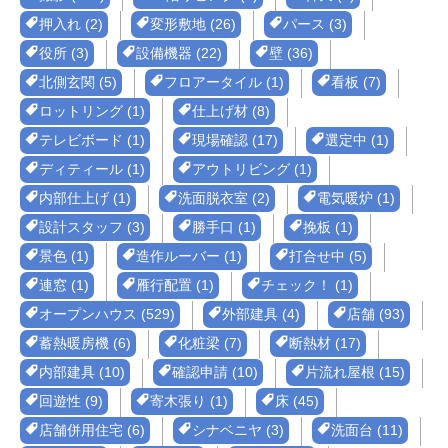
押入れ (2)
変形敷地 (26)
パース (3)
役所 (3)
設備機器 (22)
壁 (36)
北側玄関 (5)
フロアータイル (1)
看板 (7)
ロットリング (1)
仕上げ材 (8)
テレビボード (1)
現場確認 (17)
選定中 (1)
ディティール (1)
アウトリビング (1)
内部仕上げ (1)
洗面脱衣室 (2)
電気暖炉 (1)
設計スタッフ (3)
勝手口 (1)
挽板 (1)
景色 (1)
造作ルーバー (1)
打合せ中 (5)
連窓 (1)
雁行配置 (1)
チェック！ (1)
オープンハウス (529)
外部建具 (4)
店舗 (93)
蓄熱暖房機 (6)
化粧梁 (7)
断熱材 (17)
内部建具 (10)
確認申請 (10)
片流れ屋根 (15)
回遊性 (9)
寄木張り (1)
床 (45)
店舗併用住宅 (6)
シナベニヤ (3)
洗面台 (11)