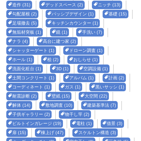
造作 (31)
デッドスペース (2)
ニッチ (13)
勾配屋根 (2)
パッシブデザイン (1)
基礎 (15)
足場撤去 (5)
キッチンカウンター (1)
無垢材突板 (1)
鏡 (1)
手洗い (7)
ナラ (4)
高台に建つ家 (2)
シャッターゲート (1)
ドローン調査 (1)
ホール (1)
桧 (2)
おしらせ (1)
洗面化粧台 (1)
3D (1)
空調設備 (1)
土間コンクリート (1)
アルバム (1)
計画 (2)
コーディネート (1)
ガス (1)
黒いサッシ (1)
耐震診断 (2)
壁紙 (15)
大空間 (22)
解体 (14)
敷地調査 (10)
建築基準法 (7)
子供ギャラリー (2)
物干し竿 (2)
ビルトインガレージ (19)
電柱 (1)
借景 (3)
扉 (15)
棟上げ (47)
スケルトン構造 (3)