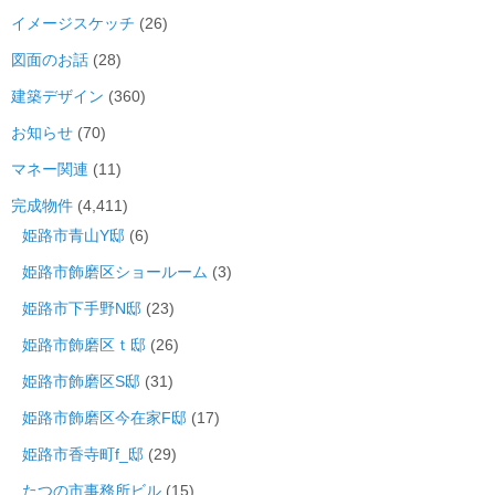
イメージスケッチ
(26)
図面のお話
(28)
建築デザイン
(360)
お知らせ
(70)
マネー関連
(11)
完成物件
(4,411)
姫路市青山Y邸
(6)
姫路市飾磨区ショールーム
(3)
姫路市下手野N邸
(23)
姫路市飾磨区ｔ邸
(26)
姫路市飾磨区S邸
(31)
姫路市飾磨区今在家F邸
(17)
姫路市香寺町f_邸
(29)
たつの市事務所ビル
(15)