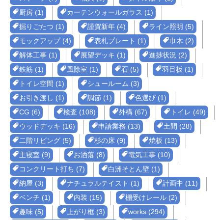
厨房 (1)
カーテンウォールガラス (1)
掘りごたつ (1)
謹賀新年 (4)
ライン照明 (5)
モックアップ (4)
表札プレート (1)
巾木 (2)
解体工事 (1)
展望デッキ (1)
進捗状況 (2)
鉄筋 (1)
風除室 (1)
石 (5)
羽目板 (1)
トイレ空間 (1)
シュールーム (3)
お引き渡し (1)
調節 (1)
色選び (1)
CG (6)
検査 (108)
外構 (67)
トイレ (49)
ウッドデッキ (16)
申請業務 (13)
土間 (28)
二階リビング (5)
杉の床 (9)
焼板 (13)
主寝室 (9)
お洒落 (8)
電気工事 (10)
コンクリート打ち (7)
白洲そとん壁 (1)
納屋 (3)
ナチュラルテイスト (1)
計画中 (11)
ベンチ (1)
内装 (15)
棚受けレール (2)
趣味 (5)
上がり框 (3)
works (294)