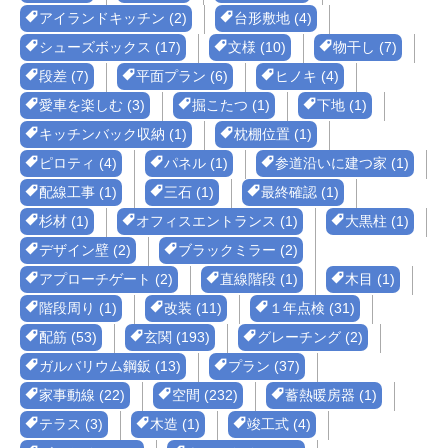
アイランドキッチン (2)
台形敷地 (4)
シューズボックス (17)
文様 (10)
物干し (7)
段差 (7)
平面プラン (6)
ヒノキ (4)
愛車を楽しむ (3)
掘こたつ (1)
下地 (1)
キッチンバック収納 (1)
枕棚位置 (1)
ピロティ (4)
パネル (1)
参道沿いに建つ家 (1)
配線工事 (1)
三石 (1)
最終確認 (1)
杉材 (1)
オフィスエントランス (1)
大黒柱 (1)
デザイン壁 (2)
ブラックミラー (2)
アプローチゲート (2)
直線階段 (1)
木目 (1)
階段周り (1)
改装 (11)
１年点検 (31)
配筋 (53)
玄関 (193)
グレーチング (2)
ガルバリウム鋼鈑 (13)
プラン (37)
家事動線 (22)
空間 (232)
蓄熱暖房器 (1)
テラス (3)
木造 (1)
竣工式 (4)