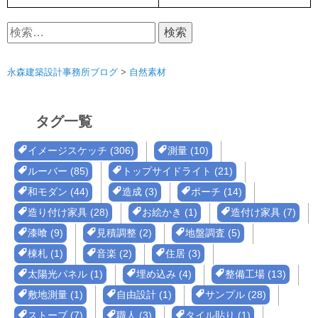
検
索:
永森建築設計事務所ブログ
>
自然素材
タグ一覧
イメージスケッチ (306)
測量 (10)
ルーバー (85)
トップサイドライト (21)
和モダン (44)
造成 (3)
ポーチ (14)
造り付け家具 (28)
お絵かき (1)
造付け家具 (7)
漆喰 (9)
見積調整 (2)
地盤調査 (5)
棟札 (1)
音楽 (2)
住居 (3)
太陽光パネル (1)
埋め込み (4)
整備工場 (13)
敷地測量 (1)
自由設計 (1)
サンプル (28)
ストーブ (7)
職人 (3)
タイル貼り (1)