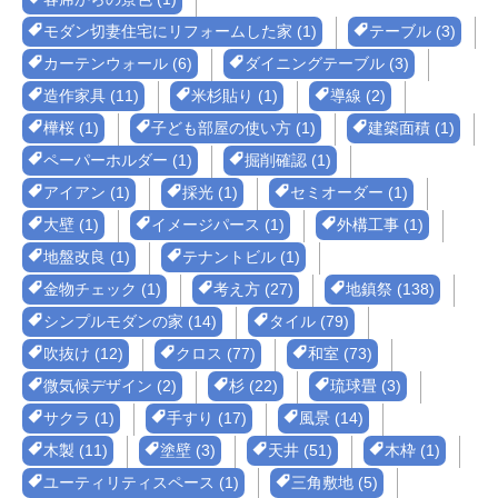
モダン切妻住宅にリフォームした家 (1)
テーブル (3)
カーテンウォール (6)
ダイニングテーブル (3)
造作家具 (11)
米杉貼り (1)
導線 (2)
樺桜 (1)
子ども部屋の使い方 (1)
建築面積 (1)
ペーパーホルダー (1)
掘削確認 (1)
アイアン (1)
採光 (1)
セミオーダー (1)
大壁 (1)
イメージパース (1)
外構工事 (1)
地盤改良 (1)
テナントビル (1)
金物チェック (1)
考え方 (27)
地鎮祭 (138)
シンプルモダンの家 (14)
タイル (79)
吹抜け (12)
クロス (77)
和室 (73)
微気候デザイン (2)
杉 (22)
琉球畳 (3)
サクラ (1)
手すり (17)
風景 (14)
木製 (11)
塗壁 (3)
天井 (51)
木枠 (1)
ユーティリティスペース (1)
三角敷地 (5)