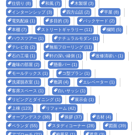
仕切り (8)
和風 (7)
木製塀 (3)
インターンシップ (3)
四方山話 (2)
平屋 (8)
電気配線 (1)
多目的 (3)
バックヤード (2)
本棚 (7)
ストリートギャラリー (11)
欄間 (5)
ハウスツアー (1)
ナチュラルモダン (1)
テレビ台 (2)
無垢フローリング (11)
石の工場 (1)
軒の深い縁側 (1)
改修清祓い (1)
趣味の部屋 (2)
懸垂バー (1)
モールテックス (1)
コ型プラン (1)
洗濯脱衣室 (1)
敷調 (4)
エレベーター (1)
客席スペース (1)
白いサッシ (1)
リビングとダイニング (1)
展示会 (1)
上棟 (123)
リフォーム (42)
オープンデスク (38)
挨拶 (37)
古材 (4)
ベランダ (55)
スタディコーナー (28)
図面 (39)
アプローチ (21)
桧風呂 (1)
遮音 (3)