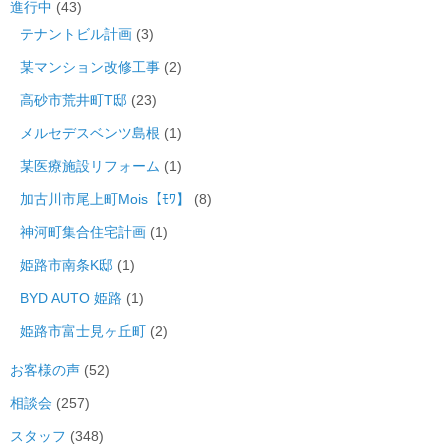
進行中
(43)
テナントビル計画
(3)
某マンション改修工事
(2)
高砂市荒井町T邸
(23)
メルセデスベンツ島根
(1)
某医療施設リフォーム
(1)
加古川市尾上町Mois【ﾓﾜ】
(8)
神河町集合住宅計画
(1)
姫路市南条K邸
(1)
BYD AUTO 姫路
(1)
姫路市富士見ヶ丘町
(2)
お客様の声
(52)
相談会
(257)
スタッフ
(348)