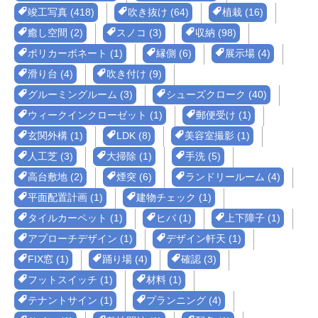
竣工写真 (418)
吹き抜け (64)
植栽 (16)
癒し空間 (2)
スノコ (3)
収納 (98)
ポリカーボネート (1)
縁側 (6)
展示場 (4)
滑り台 (4)
吹き付け (9)
グルーミングルーム (3)
シューズクローク (40)
ウィークインクローゼット (1)
郵便受け (1)
玄関外構 (1)
LDK (8)
美容室撮影 (1)
人工芝 (3)
大掃除 (1)
手洗 (5)
高台敷地 (2)
煙突 (6)
ランドリールーム (4)
平面配置計画 (1)
建物チェック (1)
タイルカーペット (1)
ヒバ (1)
上下障子 (1)
アプローチデザイン (1)
デザイン軒天 (1)
FIX窓 (1)
踊り場 (4)
確認 (3)
フットスイッチ (1)
材料 (1)
テナントサイン (1)
プランニング (4)