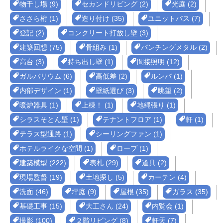
物干し場 (9)
セカンドリビング (2)
光庭 (2)
ささら桁 (1)
造り付け (35)
ユニットバス (7)
登記 (2)
コンクリート打放し壁 (3)
建築回想 (75)
骨組み (1)
パンチングメタル (2)
高台 (3)
持ち出し壁 (1)
間接照明 (12)
ガルバリウム (6)
高低差 (2)
ルンバ (1)
内部デザイン (1)
壁紙選び (3)
眺望 (2)
暖炉器具 (1)
上棟！ (1)
地縄張り (1)
シラスそとん壁 (1)
テナントフロア (1)
軒 (1)
テラス型通路 (1)
シーリングファン (1)
ホテルライクな空間 (1)
ロープ (1)
建築模型 (222)
表札 (29)
道具 (2)
現場監督 (19)
土地探し (5)
カーテン (4)
洗面 (46)
坪庭 (9)
屋根 (35)
ガラス (35)
基礎工事 (15)
大工さん (24)
内覧会 (1)
撮影 (100)
２階リビング (8)
軒天 (7)