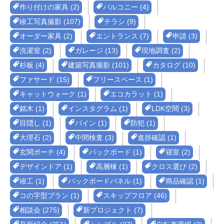
作り付けの家具 (2)
バルコニー (4)
竣工写真撮影 (107)
チラシ (9)
オーダー家具 (2)
エントランス (7)
申請 (3)
洗濯室 (2)
ガレージ (13)
現地調査 (2)
杉板 (4)
建築写真撮影 (101)
カタログ (10)
ファサード (15)
フリースペース (1)
キャットウォーク (1)
エコカラット (1)
銘木 (1)
インスタグラム (1)
LDK空間 (3)
目隠し (1)
パイン (1)
防犯 (1)
大理石 (2)
中間検査 (3)
進捗確認 (1)
玄関ポーチ (4)
バックボード (1)
寝室 (2)
デザインドア (1)
高層棟 (1)
クロス選び (2)
竣工 (1)
バックボードパネル (1)
商品確認 (1)
コの字型プラン (1)
スキップフロア (46)
相談会 (275)
新プロジェクト (7)