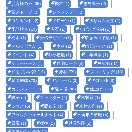
お客様の声 (35)
機材 (1)
雪見障子 (2)
薪ストーブ (3)
レッドシダー (3)
コンセント (2)
ドローン (1)
掘り込み天井 (1)
配筋検査 (13)
沓石 (1)
リビング収納 (1)
樹木 (1)
外構デザイン (1)
吹き抜け階段 (1)
アルミパネル (1)
木材 (1)
内部パース (1)
イベント (4)
狭小敷地 (1)
一年点検 (1)
ショーケース (1)
住宅ローン (8)
豆知識 (37)
和モダンの家 (10)
床材 (59)
フローリング (13)
足場解体 (23)
サンルーム (9)
のぼり棒 (8)
カウンター (13)
駐車場 (48)
仕上げ (63)
障子 (9)
シャッター (4)
木製扉 (1)
シラス (5)
脱衣室 (14)
木枠の窓 (1)
ブラックウォールナット (4)
三角形の敷地 (5)
日常 (1)
棚柱 (2)
鉄骨階段 (2)
客席からの景色 (1)