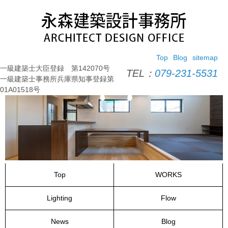
コ
ン
テ
ン
ツ
Top
Blog
sitemap
へ
一級建築士大臣登録 第142070号
ス
TEL：
079-231-5531
一級建築士事務所兵庫県知事登録第
キ
01A01518号
ッ
プ
Top
WORKS
Lighting
Flow
News
Blog