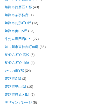
姫路市飾磨区ｆ邸
(40)
姫路市某事務所
(1)
姫路市的形町O邸
(13)
姫路市奥山A邸
(23)
牛たん専門店RIKI
(27)
加古川市東神吉町ｍ邸
(33)
BYD AUTO 高松
(3)
BYD AUTO 山陰
(4)
たつの市Y邸
(34)
姫路市G邸
(3)
姫路市奥山I邸
(10)
姫路市勝原区I邸
(2)
デザインガレージ
(5)