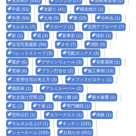
見所紹介 (251)
シンプル (27)
自転車置場 (2)
中庭 (53)
水廻り (41)
構造検討 (1)
外壁 (58)
土地 (9)
畳 (20)
分科会 (1)
モルタル (7)
スロープ (1)
玄関アプローチ (7)
影 (1)
庇 (4)
家事室 (1)
焼杉 (1)
住宅写真撮影 (94)
タモ (7)
消防 (3)
ペレットストーブ (3)
宅配ボックス (3)
暖炉 (6)
デザインウォール (3)
切妻屋根 (1)
雲梯 (6)
プラン打合せ (2)
施工事例 (13)
二世帯住宅の考え方 (3)
オフィスピロティ (1)
織部床 (1)
アルミルーバー (2)
吹き抜け空間 (2)
飾り棚 (4)
耐火被覆 (1)
瓦 (1)
下屋 (1)
専門機関 (1)
照明点灯 (1)
カラークロス (1)
体験 (1)
モルタル仕上げ (1)
キッチン (231)
ショールーム (190)
お知らせ (651)