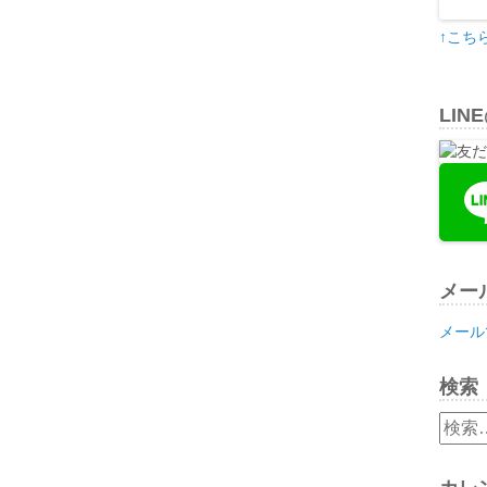
↑こち
LIN
メー
メール
検索
検
索: