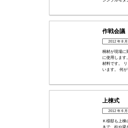
シンプルモダン
作戦会議
2012 年 8 月
桐材が現場に
に使用します
材料です。 
います。 何が
上棟式
2012 年 6 月
Ｋ様邸も上棟
きで、柱や梁