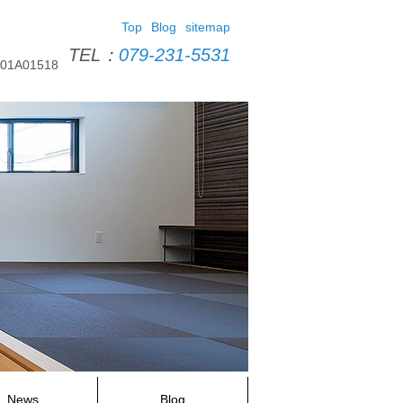
Top
Blog
sitemap
TEL：
079-231-5531
A01518
News
Blog