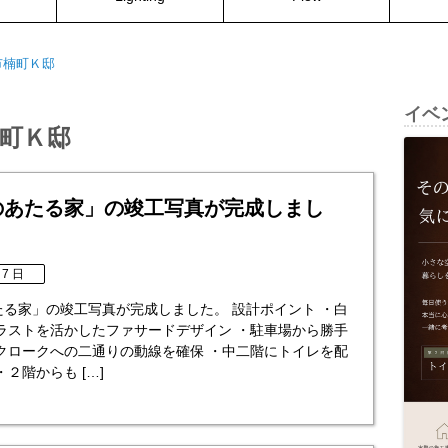
市楠町Ｋ邸
イベ
町Ｋ邸
)のあたる家」の竣工写真が完成しまし
 7 日
あたる家」の竣工写真が完成しました。 設計ポイント ・白
ラストを活かしたファサードデザイン ・駐車場から勝手
クロークへの二通りの動線を確保 ・中二階にトイレを配
２階からも […]