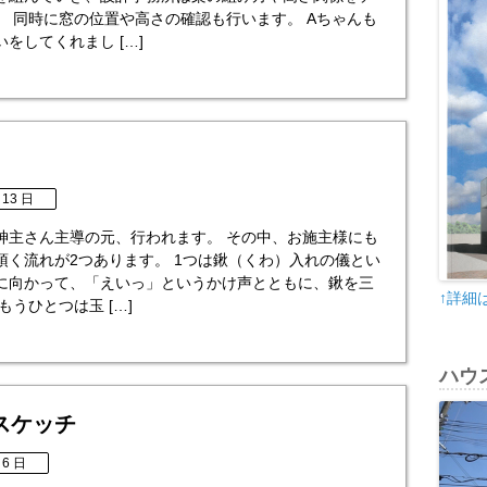
。 同時に窓の位置や高さの確認も行います。 Аちゃんも
をしてくれまし […]
 13 日
神主さん主導の元、行われます。 その中、お施主様にも
頂く流れが2つあります。 1つは鍬（くわ）入れの儀とい
に向かって、「えいっ」というかけ声とともに、鍬を三
↑詳細
もうひとつは玉 […]
ハウ
スケッチ
 6 日