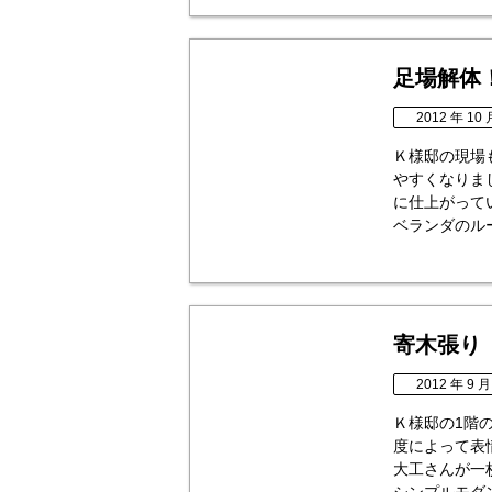
足場解体
2012 年 10 
Ｋ様邸の現場
やすくなりま
に仕上がって
ベランダのルー
寄木張り
2012 年 9 月
Ｋ様邸の1階
度によって表
大工さんが一