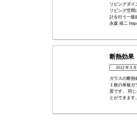
リビングダイ
リビング空間
計を行う一級
永森 靖二 https:
断熱効果
2012 年 3 月
ガラスの断熱
１枚の単板ガ
置です。 同
とができます。