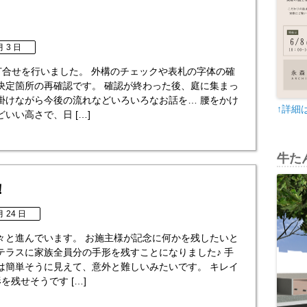
月 3 日
打合せを行いました。 外構のチェックや表札の字体の確
決定箇所の再確認です。 確認が終わった後、庭に集まっ
掛けながら今後の流れなどいろいろなお話を… 腰をかけ
↑詳細
いい高さで、日 […]
牛たん
！
月 24 日
々と進んでいます。 お施主様が記念に何かを残したいと
テラスに家族全員分の手形を残すことになりました♪ 手
は簡単そうに見えて、意外と難しいみたいです。 キレイ
を残せそうです […]