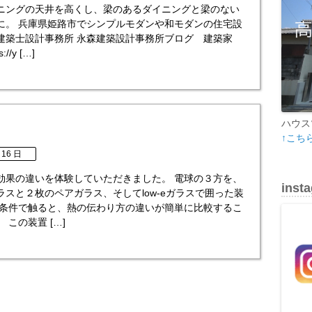
ニングの天井を高くし、梁のあるダイニングと梁のない
に。 兵庫県姫路市でシンプルモダンや和モダンの住宅設
建築士設計事務所 永森建築設計事務所ブログ 建築家
//y […]
ハウス
↑こち
 16 日
効果の違いを体験していただきました。 電球の３方を、
inst
ラスと２枚のペアガラス、そしてlow-eガラスで囲った装
じ条件で触ると、熱の伝わり方の違いが簡単に比較するこ
 この装置 […]