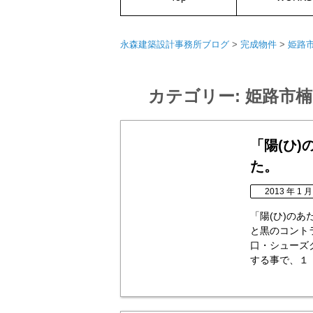
永森建築設計事務所ブログ
>
完成物件
>
姫路
カテゴリー:
姫路市楠
「陽(ひ
た。
2013 年 1 月
「陽(ひ)の
と黒のコント
口・シューズ
する事で、１・