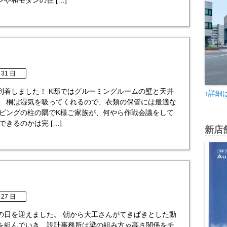
や和モダンの住 […]
 31 日
到着しました！ K邸ではグルーミングルームの壁と天井
↑詳細
。 桐は湿気を吸ってくれるので、衣類の保管には最適な
リビングの柱の隅でK様ご家族が、何やら作戦会議をして
できるのかは完 […]
新店
 27 日
の日を迎えました。 朝から大工さんがてきぱきとした動
を組んでいき、設計事務所は梁の組み方ゃ高さ関係をチ