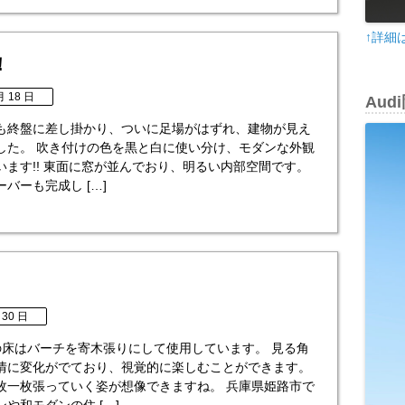
↑詳細
！
月 18 日
Au
も終盤に差し掛かり、ついに足場がはずれ、建物が見え
した。 吹き付けの色を黒と白に使い分け、モダンな外観
います!! 東面に窓が並んでおり、明るい内部空間です。
バーも完成し […]
 30 日
の床はバーチを寄木張りにして使用しています。 見る角
情に変化がでており、視覚的に楽しむことができます。
枚一枚張っていく姿が想像できますね。 兵庫県姫路市で