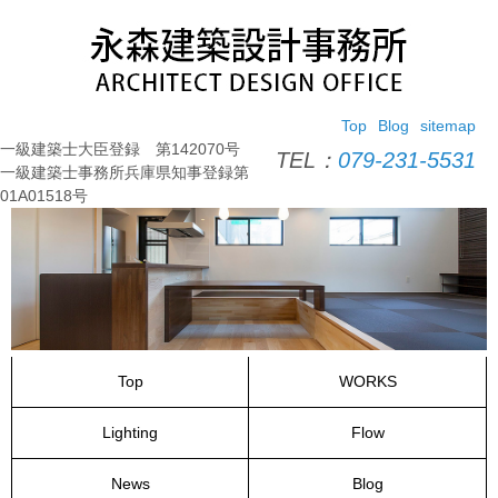
コ
ン
テ
ン
ツ
Top
Blog
sitemap
へ
一級建築士大臣登録 第142070号
ス
TEL：
079-231-5531
一級建築士事務所兵庫県知事登録第
キ
01A01518号
ッ
プ
Top
WORKS
Lighting
Flow
News
Blog