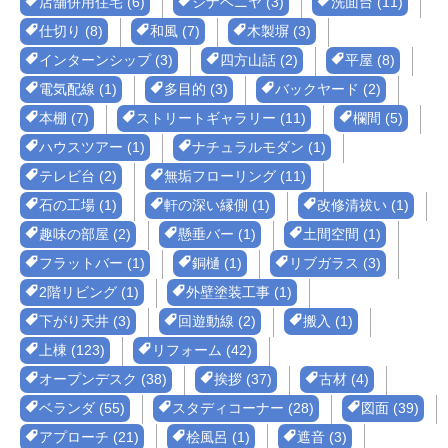
店舗併用住宅 (6)
シナベニヤ (3)
洗面台 (11)
仕切り (8)
和風 (7)
木製塀 (3)
インターンシップ (3)
四方山話 (2)
平屋 (8)
電気配線 (1)
多目的 (3)
バックヤード (2)
本棚 (7)
ストリートギャラリー (11)
欄間 (5)
ハウスツアー (1)
ナチュラルモダン (1)
テレビ台 (2)
無垢フローリング (11)
石の工場 (1)
軒の深い縁側 (1)
改修清祓い (1)
趣味の部屋 (2)
懸垂バー (1)
土間空間 (1)
フラットバー (1)
銅樋 (1)
リブガラス (3)
2階リビング (1)
外壁塗装工事 (1)
下がり天井 (3)
回遊動線 (2)
搬入 (1)
上棟 (123)
リフォーム (42)
オープンデスク (38)
挨拶 (37)
古材 (4)
ベランダ (55)
スタディコーナー (28)
図面 (39)
アプローチ (21)
桧風呂 (1)
遮音 (3)