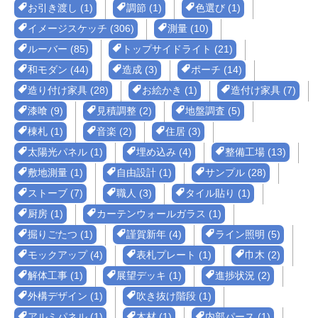
お引き渡し (1)
調節 (1)
色選び (1)
イメージスケッチ (306)
測量 (10)
ルーバー (85)
トップサイドライト (21)
和モダン (44)
造成 (3)
ポーチ (14)
造り付け家具 (28)
お絵かき (1)
造付け家具 (7)
漆喰 (9)
見積調整 (2)
地盤調査 (5)
棟札 (1)
音楽 (2)
住居 (3)
太陽光パネル (1)
埋め込み (4)
整備工場 (13)
敷地測量 (1)
自由設計 (1)
サンプル (28)
ストーブ (7)
職人 (3)
タイル貼り (1)
厨房 (1)
カーテンウォールガラス (1)
掘りごたつ (1)
謹賀新年 (4)
ライン照明 (5)
モックアップ (4)
表札プレート (1)
巾木 (2)
解体工事 (1)
展望デッキ (1)
進捗状況 (2)
外構デザイン (1)
吹き抜け階段 (1)
アルミパネル (1)
木材 (1)
内部パース (1)