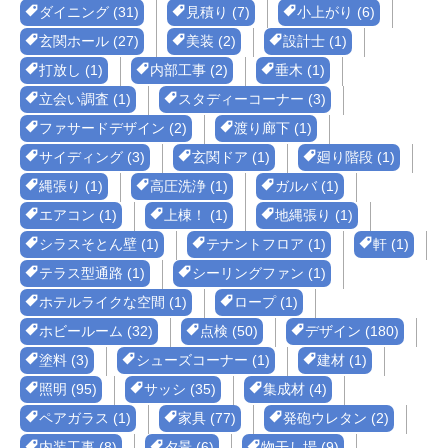
ダイニング (31)
見積り (7)
小上がり (6)
玄関ホール (27)
美装 (2)
設計士 (1)
打放し (1)
内部工事 (2)
垂木 (1)
立会い調査 (1)
スタディーコーナー (3)
ファサードデザイン (2)
渡り廊下 (1)
サイディング (3)
玄関ドア (1)
廻り階段 (1)
縄張り (1)
高圧洗浄 (1)
ガルバ (1)
エアコン (1)
上棟！ (1)
地縄張り (1)
シラスそとん壁 (1)
テナントフロア (1)
軒 (1)
テラス型通路 (1)
シーリングファン (1)
ホテルライクな空間 (1)
ロープ (1)
ホビールーム (32)
点検 (50)
デザイン (180)
塗料 (3)
シューズコーナー (1)
建材 (1)
照明 (95)
サッシ (35)
集成材 (4)
ペアガラス (1)
家具 (77)
発砲ウレタン (2)
内装工事 (8)
夕景 (6)
物干し場 (9)