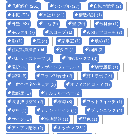
見所紹介 (251)
シンプル (27)
自転車置場 (2)
中庭 (53)
水廻り (41)
構造検討 (1)
外壁 (58)
土地 (9)
畳 (20)
分科会 (1)
モルタル (7)
スロープ (1)
玄関アプローチ (7)
影 (1)
庇 (4)
家事室 (1)
焼杉 (1)
住宅写真撮影 (94)
タモ (7)
消防 (3)
ペレットストーブ (3)
宅配ボックス (3)
暖炉 (6)
デザインウォール (3)
切妻屋根 (1)
雲梯 (6)
プラン打合せ (2)
施工事例 (13)
二世帯住宅の考え方 (3)
オフィスピロティ (1)
織部床 (1)
アルミルーバー (2)
吹き抜け空間 (2)
確認 (3)
フットスイッチ (1)
材料 (1)
テナントサイン (1)
プランニング (4)
サイン (1)
整地開始 (1)
配色 (1)
アイアン階段 (2)
キッチン (231)