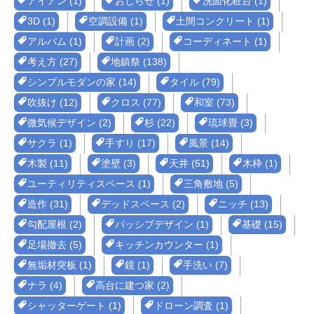
アイアン (1)
おしらせ (1)
洗面化粧台 (1)
3D (1)
空調設備 (1)
土間コンクリート (1)
アルバム (1)
計画 (2)
コーディネート (1)
考え方 (27)
地鎮祭 (138)
シンプルモダンの家 (14)
タイル (79)
吹抜け (12)
クロス (77)
和室 (73)
微気候デザイン (2)
杉 (22)
琉球畳 (3)
サクラ (1)
手すり (17)
風景 (14)
木製 (11)
塗壁 (3)
天井 (51)
木枠 (1)
ユーティリティスペース (1)
三角敷地 (5)
造作 (31)
デッドスペース (2)
ニッチ (13)
勾配屋根 (2)
パッシブデザイン (1)
基礎 (15)
足場撤去 (5)
キッチンカウンター (1)
無垢材突板 (1)
鏡 (1)
手洗い (7)
ナラ (4)
高台に建つ家 (2)
シャッターゲート (1)
ドローン調査 (1)