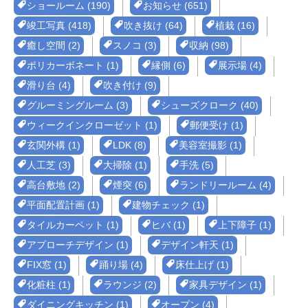
ショールーム (190)
お知らせ (651)
竣工写真 (418)
吹き抜け (64)
植栽 (16)
癒し空間 (2)
スノコ (3)
収納 (98)
ポリカーボネート (1)
縁側 (6)
展示場 (4)
滑り台 (4)
吹き付け (9)
グルーミングルーム (3)
シューズクローク (40)
ウィークインクローゼット (1)
郵便受け (1)
玄関外構 (1)
LDK (8)
美容室撮影 (1)
人工芝 (3)
大掃除 (1)
手洗 (5)
高台敷地 (2)
煙突 (6)
ランドリールーム (4)
平面配置計画 (1)
建物チェック (1)
タイルカーペット (1)
ヒバ (1)
上下障子 (1)
アプローチデザイン (1)
デザイン軒天 (1)
FIX窓 (1)
踊り場 (4)
床仕上げ (1)
化粧柱 (1)
ラウンジ (2)
家具デザイン (1)
ダイニングキッチン (1)
オープン (4)