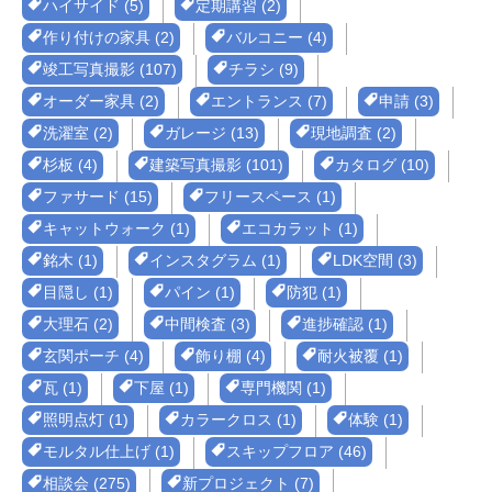
ハイサイド (5)
定期講習 (2)
作り付けの家具 (2)
バルコニー (4)
竣工写真撮影 (107)
チラシ (9)
オーダー家具 (2)
エントランス (7)
申請 (3)
洗濯室 (2)
ガレージ (13)
現地調査 (2)
杉板 (4)
建築写真撮影 (101)
カタログ (10)
ファサード (15)
フリースペース (1)
キャットウォーク (1)
エコカラット (1)
銘木 (1)
インスタグラム (1)
LDK空間 (3)
目隠し (1)
パイン (1)
防犯 (1)
大理石 (2)
中間検査 (3)
進捗確認 (1)
玄関ポーチ (4)
飾り棚 (4)
耐火被覆 (1)
瓦 (1)
下屋 (1)
専門機関 (1)
照明点灯 (1)
カラークロス (1)
体験 (1)
モルタル仕上げ (1)
スキップフロア (46)
相談会 (275)
新プロジェクト (7)