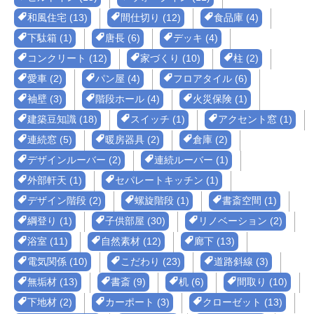
和風住宅 (13)
間仕切り (12)
食品庫 (4)
下駄箱 (1)
唐長 (6)
デッキ (4)
コンクリート (12)
家づくり (10)
柱 (2)
愛車 (2)
パン屋 (4)
フロアタイル (6)
袖壁 (3)
階段ホール (4)
火災保険 (1)
建築豆知識 (18)
スイッチ (1)
アクセント窓 (1)
連続窓 (5)
暖房器具 (2)
倉庫 (2)
デザインルーバー (2)
連続ルーバー (1)
外部軒天 (1)
セパレートキッチン (1)
デザイン階段 (2)
螺旋階段 (1)
書斎空間 (1)
綱登り (1)
子供部屋 (30)
リノベーション (2)
浴室 (11)
自然素材 (12)
廊下 (13)
電気関係 (10)
こだわり (23)
道路斜線 (3)
無垢材 (13)
書斎 (9)
机 (6)
間取り (10)
下地材 (2)
カーポート (3)
クローゼット (13)