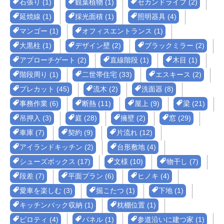
石張り (1)
観葉植物 (1)
セカンドライフ (2)
延焼線 (1)
採光面積 (1)
照明器具 (4)
マンゴー (1)
オフィスエントランス (1)
大黒柱 (1)
デザイン壁 (2)
ブラックミラー (2)
アプローチゲート (2)
直線階段 (1)
木目 (1)
階段周り (1)
二世帯住宅 (33)
エスキース (2)
プレカット (45)
流木 (2)
洗面器 (8)
事務作業 (6)
断熱 (11)
屋上 (9)
梁 (21)
吊押入 (3)
庭 (28)
擁壁 (2)
窓 (29)
車庫 (7)
契約 (9)
片流れ (12)
アイランドキッチン (2)
台形敷地 (4)
シューズボックス (17)
文様 (10)
物干し (7)
段差 (7)
平面プラン (6)
ヒノキ (4)
愛車を楽しむ (3)
掘こたつ (1)
下地 (1)
キッチンバック収納 (1)
枕棚位置 (1)
ピロティ (4)
パネル (1)
参道沿いに建つ家 (1)