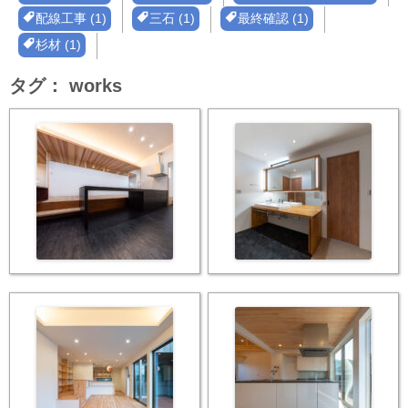
配線工事 (1)
三石 (1)
最終確認 (1)
杉材 (1)
タグ：
works