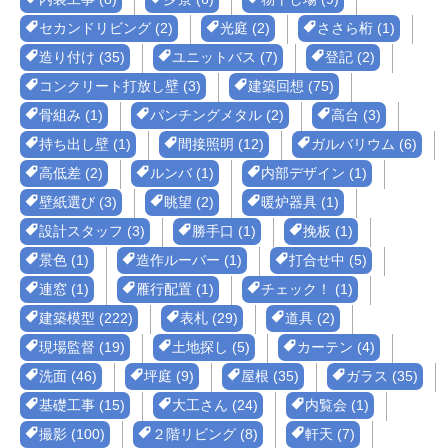
セカンドリビング (2)
光庭 (2)
ささら桁 (1)
造り付け (35)
ユニットバス (7)
登記 (2)
コンクリート打放し壁 (3)
建築回想 (75)
骨組み (1)
パンチングメタル (2)
高台 (3)
持ち出し壁 (1)
間接照明 (12)
ガルバリウム (6)
高低差 (2)
ルンバ (1)
内部デザイン (1)
壁紙選び (3)
眺望 (2)
暖炉器具 (1)
設計スタッフ (3)
勝手口 (1)
挽板 (1)
景色 (1)
造作ルーバー (1)
打合せ中 (5)
連窓 (1)
雁行配置 (1)
チェック！ (1)
建築模型 (222)
表札 (29)
道具 (2)
現場監督 (19)
土地探し (5)
カーテン (4)
洗面 (46)
坪庭 (9)
屋根 (35)
ガラス (35)
基礎工事 (15)
大工さん (24)
内覧会 (1)
撮影 (100)
２階リビング (8)
軒天 (7)