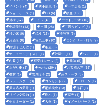
イベント (4)
狭小敷地 (1)
一年点検 (1)
ショーケース (1)
CG (6)
検査 (108)
外構 (67)
トイレ (49)
ウッドデッキ (16)
申請業務 (13)
土間 (28)
二階リビング (5)
杉の床 (9)
焼板 (13)
主寝室 (9)
お洒落 (8)
電気工事 (10)
コンクリート打ち (7)
白洲そとん壁 (1)
納屋 (3)
ナチュラルテイスト (1)
計画中 (11)
ベンチ (1)
内装 (15)
棚受けレール (2)
趣味 (5)
上がり框 (3)
works (294)
お客様の声 (35)
機材 (1)
雪見障子 (2)
薪ストーブ (3)
レッドシダー (3)
コンセント (2)
ドローン (1)
掘り込み天井 (1)
配筋検査 (13)
沓石 (1)
リビング収納 (1)
樹木 (1)
採光 (1)
セミオーダー (1)
大壁 (1)
イメージパース (1)