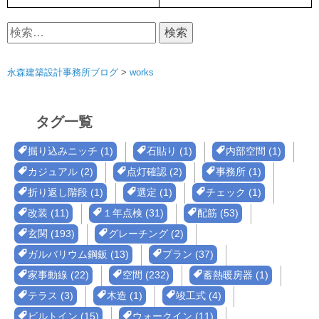
検
索:
永森建築設計事務所ブログ
>
works
タグ一覧
掘り込みニッチ (1)
石貼り (1)
内部空間 (1)
カジュアル (2)
点灯確認 (2)
事務所 (1)
折り返し階段 (1)
選定 (1)
チェック (1)
改装 (11)
１年点検 (31)
配筋 (53)
玄関 (193)
グレーチング (2)
ガルバリウム鋼鈑 (13)
プラン (37)
家事動線 (22)
空間 (232)
蓄熱暖房器 (1)
テラス (3)
木造 (1)
竣工式 (4)
ビルトイン (15)
ウォークイン (11)