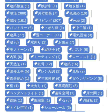
建築検査 (1)
検討中 (1)
焼き板 (1)
現場 (388)
外壁塗装 (7)
色決め (19)
階段 (161)
リビング (207)
web (2)
パントリー (6)
ノボリ棒 (1)
中二階 (1)
建具 (77)
畳コーナー (11)
電気設備 (3)
蔵 (8)
水周り (2)
お風呂 (7)
モノトーン (1)
縦格子 (4)
ポスト (6)
内観 (6)
ミーティング (1)
ローコスト (1)
天然芝 (1)
鉄骨 (12)
建築 (16)
改修工事 (5)
レンガ調 (2)
見所 (2)
真壁納め (1)
年末挨拶 (6)
ダウンリビング (5)
桐 (1)
犬走り (1)
基礎配筋 (3)
ペンダントライト (1)
趣味空間 (1)
床の間 (1)
鉄筋 (1)
風除室 (1)
石 (5)
羽目板 (1)
トイレ空間 (1)
シュールーム (3)