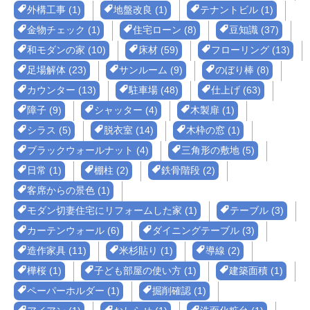
外構工事 (1)
地盤改良 (1)
テナントビル (1)
金物チェック (1)
住宅ローン (8)
豆知識 (37)
和モダンの家 (10)
床材 (59)
フローリング (13)
足場解体 (23)
サンルーム (9)
のぼり棒 (8)
カウンター (13)
駐車場 (48)
仕上げ (63)
障子 (9)
シャッター (4)
木製扉 (1)
シラス (5)
脱衣室 (14)
木枠の窓 (1)
ブラックウォールナット (4)
三角形の敷地 (5)
日常 (1)
棚柱 (2)
鉄骨階段 (2)
客席からの景色 (1)
モダン切妻住宅にリフォームした家 (1)
テーブル (3)
カーテンウォール (6)
ダイニングテーブル (3)
造作家具 (11)
米杉貼り (1)
導線 (2)
樺桜 (1)
子ども部屋の使い方 (1)
建築面積 (1)
ペーパーホルダー (1)
掘削確認 (1)