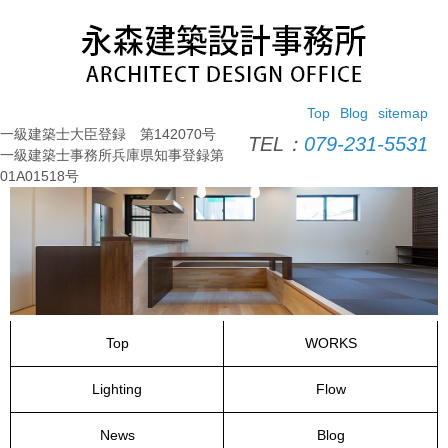
コ
ン
テ
ン
ツ
Top
Blog
sitemap
へ
一級建築士大臣登録 第142070号
ス
TEL：
079-231-5531
一級建築士事務所兵庫県知事登録第
キ
01A01518号
ッ
プ
Top
WORKS
Lighting
Flow
News
Blog