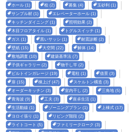
ホール (1)
桧 (2)
募集 (4)
玉砂利 (1)
サンプル材 (1)
エレベーターホール (1)
キッチンダイニング (1)
照明効果 (2)
木目フロアタイル (1)
トグルスイッチ (1)
ガス (1)
黒いサッシ (1)
耐震診断 (2)
壁紙 (15)
大空間 (22)
解体 (14)
敷地調査 (10)
建築基準法 (7)
子供ギャラリー (2)
物干し竿 (2)
ビルトインガレージ (19)
電柱 (1)
借景 (3)
扉 (15)
棟上げ (47)
スケルトン構造 (3)
オーダーキッチン (3)
室内干し (2)
三角地 (5)
青海波 (9)
工夫 (3)
座卓生活 (1)
生活動線 (1)
ゾーニングプラン (1)
上棟式 (17)
ヨロイ張り (1)
リビング階段 (2)
ライトコート (5)
ファミリークローク (3)