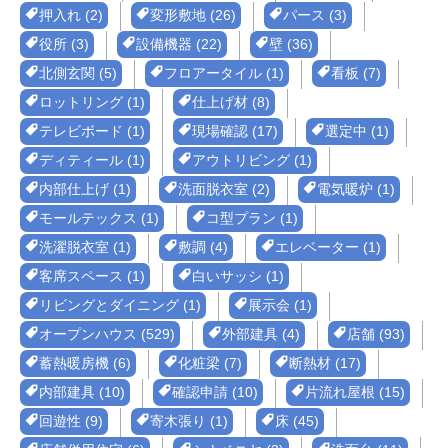
押入れ (2)
変形敷地 (26)
パース (3)
役所 (3)
設備機器 (22)
壁 (36)
北側玄関 (5)
フロアータイル (1)
看板 (7)
ロットリング (1)
仕上げ材 (8)
テレビボード (1)
現場確認 (17)
選定中 (1)
ディティール (1)
アウトリビング (1)
内部仕上げ (1)
洗面脱衣室 (2)
電気暖炉 (1)
モールテックス (1)
コ型プラン (1)
洗濯脱衣室 (1)
敷調 (4)
エレベーター (1)
客席スペース (1)
白いサッシ (1)
リビングとダイニング (1)
展示会 (1)
オープンハウス (529)
外部建具 (4)
店舗 (93)
蓄熱暖房機 (6)
化粧梁 (7)
断熱材 (17)
内部建具 (10)
確認申請 (10)
片流れ屋根 (15)
回遊性 (9)
寄木張り (1)
床 (45)