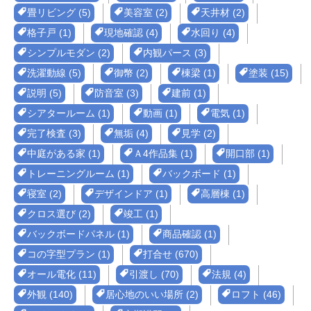
畳リビング (5)
美容室 (2)
天井材 (2)
格子戸 (1)
現地確認 (4)
水回り (4)
シンプルモダン (2)
内観パース (3)
洗濯動線 (5)
御幣 (2)
棟梁 (1)
塗装 (15)
説明 (5)
防音室 (3)
建前 (1)
シアタールーム (1)
動画 (1)
電気 (1)
完了検査 (3)
無垢 (4)
見学 (2)
中庭がある家 (1)
Ａ4作品集 (1)
開口部 (1)
トレーニングルーム (1)
バックボード (1)
寝室 (2)
デザインドア (1)
高層棟 (1)
クロス選び (2)
竣工 (1)
バックボードパネル (1)
商品確認 (1)
コの字型プラン (1)
打合せ (670)
オール電化 (11)
引渡し (70)
法規 (4)
外観 (140)
居心地のいい場所 (2)
ロフト (46)