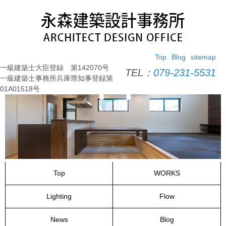
コ
ン
テ
ン
ツ
Top
Blog
sitemap
へ
一級建築士大臣登録 第142070号
ス
TEL：
079-231-5531
一級建築士事務所兵庫県知事登録第
キ
01A01518号
ッ
プ
Top
WORKS
Lighting
Flow
News
Blog