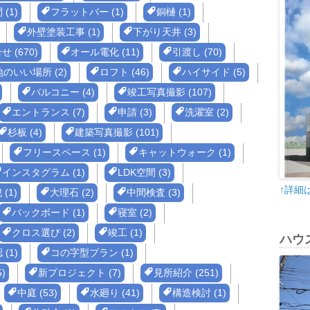
(1)
フラットバー (1)
銅樋 (1)
外壁塗装工事 (1)
下がり天井 (3)
せ (670)
オール電化 (11)
引渡し (70)
のいい場所 (2)
ロフト (46)
ハイサイド (5)
バルコニー (4)
竣工写真撮影 (107)
エントランス (7)
申請 (3)
洗濯室 (2)
杉板 (4)
建築写真撮影 (101)
フリースペース (1)
キャットウォーク (1)
インスタグラム (1)
LDK空間 (3)
↑詳細
(1)
大理石 (2)
中間検査 (3)
バックボード (1)
寝室 (2)
クロス選び (2)
竣工 (1)
ハウ
(1)
コの字型プラン (1)
)
新プロジェクト (7)
見所紹介 (251)
中庭 (53)
水廻り (41)
構造検討 (1)