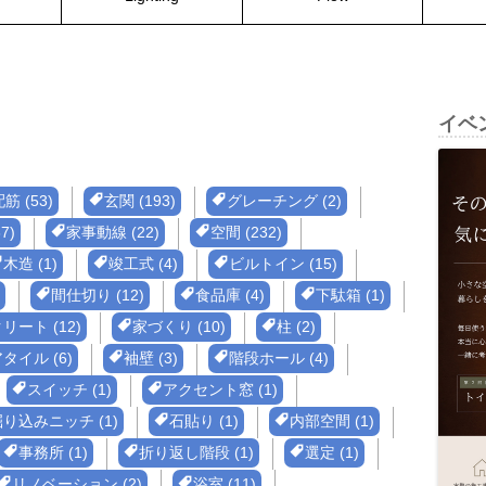
イベ
筋 (53)
玄関 (193)
グレーチング (2)
7)
家事動線 (22)
空間 (232)
木造 (1)
竣工式 (4)
ビルトイン (15)
間仕切り (12)
食品庫 (4)
下駄箱 (1)
リート (12)
家づくり (10)
柱 (2)
タイル (6)
袖壁 (3)
階段ホール (4)
スイッチ (1)
アクセント窓 (1)
り込みニッチ (1)
石貼り (1)
内部空間 (1)
事務所 (1)
折り返し階段 (1)
選定 (1)
リノベーション (2)
浴室 (11)