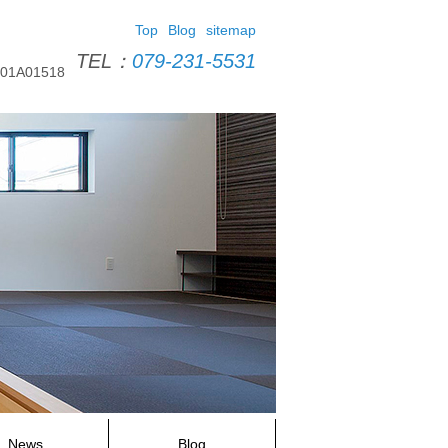
Top
Blog
sitemap
TEL：
079-231-5531
A01518
News
Blog