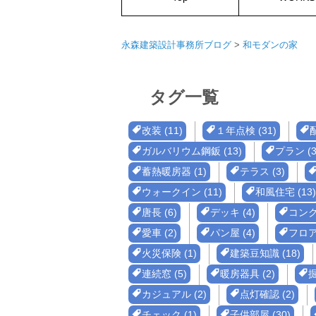
永森建築設計事務所ブログ
>
和モダンの家
タグ一覧
改装 (11)
１年点検 (31)
配
ガルバリウム鋼鈑 (13)
プラン (3
蓄熱暖房器 (1)
テラス (3)
ウォークイン (11)
和風住宅 (13)
唐長 (6)
デッキ (4)
コンク
愛車 (2)
パン屋 (4)
フロア
火災保険 (1)
建築豆知識 (18)
連続窓 (5)
暖房器具 (2)
掘
カジュアル (2)
点灯確認 (2)
チェック (1)
子供部屋 (30)