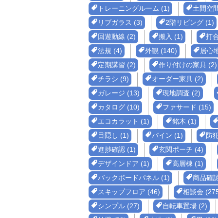
トレーニングルーム (1)
土間空間 
リブガラス (3)
2階リビング (1)
回遊動線 (2)
搬入 (1)
打合
法規 (4)
外観 (140)
居心地
定期講習 (2)
作り付けの家具 (2)
チラシ (9)
オーダー家具 (2)
ガレージ (13)
現地調査 (2)
カタログ (10)
ファサード (15)
エコカラット (1)
銘木 (1)
目隠し (1)
パイン (1)
防犯 
進捗確認 (1)
玄関ポーチ (4)
デザインドア (1)
高層棟 (1)
バックボードパネル (1)
商品確認 
スキップフロア (46)
相談会 (275
シンプル (27)
自転車置場 (2)