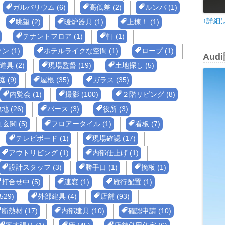
ガルバリウム (6)
高低差 (2)
ルンバ (1)
↑詳細
眺望 (2)
暖炉器具 (1)
上棟！ (1)
テナントフロア (1)
軒 (1)
 (1)
ホテルライクな空間 (1)
ロープ (1)
Au
道具 (2)
現場監督 (19)
土地探し (5)
 (9)
屋根 (35)
ガラス (35)
内覧会 (1)
撮影 (100)
２階リビング (8)
 (26)
パース (3)
役所 (3)
玄関 (5)
フロアータイル (1)
看板 (7)
テレビボード (1)
現場確認 (17)
アウトリビング (1)
内部仕上げ (1)
設計スタッフ (3)
勝手口 (1)
挽板 (1)
打合せ中 (5)
連窓 (1)
雁行配置 (1)
29)
外部建具 (4)
店舗 (93)
断熱材 (17)
内部建具 (10)
確認申請 (10)