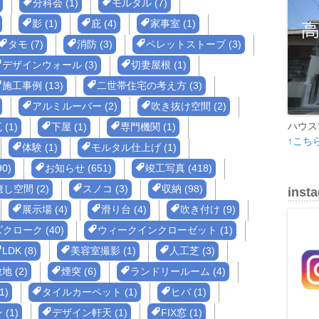
分科会 (1)
モルタル (7)
影 (1)
庇 (4)
家事室 (1)
タモ (7)
消防 (3)
ペレットストーブ (3)
デザインウォール (3)
切妻屋根 (1)
施工事例 (13)
二世帯住宅の考え方 (3)
アルミルーバー (2)
吹き抜け空間 (2)
ハウス
 (1)
下屋 (1)
専門機関 (1)
↑こち
体験 (1)
モルタル仕上げ (1)
0)
お知らせ (651)
竣工写真 (418)
癒し空間 (2)
スノコ (3)
収納 (98)
inst
展示場 (4)
滑り台 (4)
吹き付け (9)
クローク (40)
ウィークインクローゼット (1)
LDK (8)
美容室撮影 (1)
人工芝 (3)
 (2)
煙突 (6)
ランドリールーム (4)
1)
タイルカーペット (1)
ヒバ (1)
(1)
デザイン軒天 (1)
FIX窓 (1)