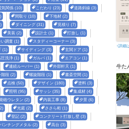
電気関係 (10)
こだわり (23)
道路斜線 (3)
)
間取り (10)
下地材 (2)
)
ダイニング (31)
見積り (7)
美装 (2)
設計士 (1)
打放し (1)
い調査 (1)
スタディーコーナー (3)
↑詳細
(1)
サイディング (3)
玄関ドア (1)
圧洗浄 (1)
ガルバ (1)
エアコン (1)
牛たん
連続ルーバー (1)
外部軒天 (1)
階段 (2)
螺旋階段 (1)
書斎空間 (1)
点検 (50)
デザイン (180)
塗料 (3)
照明 (95)
サッシ (35)
集成材 (4)
発砲ウレタン (2)
内装工事 (8)
夕景 (6)
2)
光庭 (2)
ささら桁 (1)
登記 (2)
コンクリート打放し壁 (3)
パンチングメタル (2)
高台 (3)