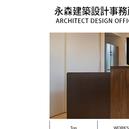
コ
ン
テ
ン
ツ
へ
ス
キ
ッ
プ
Top
WORKS