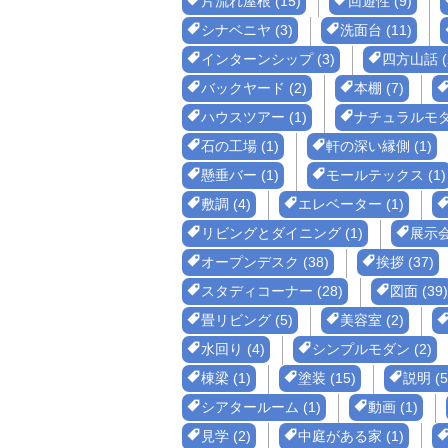
片流れ屋根 (15)
回遊性 (9)
シナベニヤ (3)
洗面台 (11)
インターンシップ (3)
四方山話 (
バックヤード (2)
本棚 (7)
ハウスツアー (1)
ナチュラルモダン
石の工場 (1)
軒の深い縁側 (1)
懸垂バー (1)
モールテックス (1)
敷調 (4)
エレベーター (1)
リビングとダイニング (1)
展示会 
オープンデスク (38)
挨拶 (37)
スタディコーナー (28)
図面 (39)
畳リビング (5)
美容室 (2)
水回り (4)
シンプルモダン (2)
棟梁 (1)
塗装 (15)
説明 (5
シアタールーム (1)
動画 (1)
見学 (2)
中庭がある家 (1)