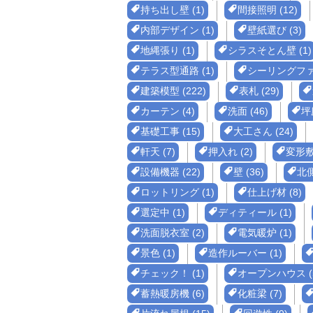
持ち出し壁 (1)
間接照明 (12)
内部デザイン (1)
壁紙選び (3)
地縄張り (1)
シラスそとん壁 (1)
テラス型通路 (1)
シーリングファン
建築模型 (222)
表札 (29)
カーテン (4)
洗面 (46)
坪庭
基礎工事 (15)
大工さん (24)
軒天 (7)
押入れ (2)
変形敷地
設備機器 (22)
壁 (36)
北側
ロットリング (1)
仕上げ材 (8)
選定中 (1)
ディティール (1)
洗面脱衣室 (2)
電気暖炉 (1)
景色 (1)
造作ルーバー (1)
チェック！ (1)
オープンハウス (5
蓄熱暖房機 (6)
化粧梁 (7)