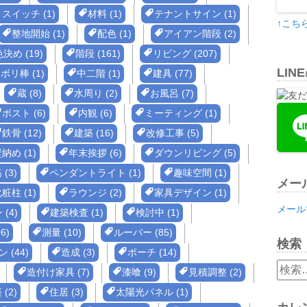
スイッチ (1)
材料 (1)
テナントサイン (1)
↑こち
整地開始 (1)
配色 (1)
アイアン階段 (2)
決め (19)
階段 (161)
リビング (207)
LIN
ボリ棒 (1)
中二階 (1)
建具 (77)
蔵 (8)
水周り (2)
お風呂 (7)
ポスト (6)
内観 (6)
ミーティング (1)
鉄骨 (12)
建築 (16)
改修工事 (5)
納め (1)
年末挨拶 (6)
ダウンリビング (5)
(3)
ペンダントライト (1)
趣味空間 (1)
メー
粧柱 (1)
ラウンジ (2)
家具デザイン (1)
メール
(4)
建築検査 (1)
検討中 (1)
6)
測量 (10)
ルーバー (85)
検索
 (44)
造成 (3)
ポーチ (14)
検
造付け家具 (7)
漆喰 (9)
見積調整 (2)
索:
(2)
住居 (3)
太陽光パネル (1)