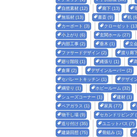
自然素材 (12)
廊下 (13)
無垢材 (13)
書斎 (9)
机 (6
カーポート (3)
クローゼット (13
小上がり (6)
玄関ホール (27)
内部工事 (2)
垂木 (1)
立会
ファサードデザイン (2)
渡り廊下 
廻り階段 (1)
縄張り (1)
高
倉庫 (2)
デザインルーバー (2)
セパレートキッチン (1)
デザイン
綱登り (1)
ホビールーム (32)
シューズコーナー (1)
建材 (1)
ペアガラス (1)
家具 (77)
物干し場 (9)
セカンドリビング (
造り付け (35)
ユニットバス (7)
建築回想 (75)
骨組み (1)