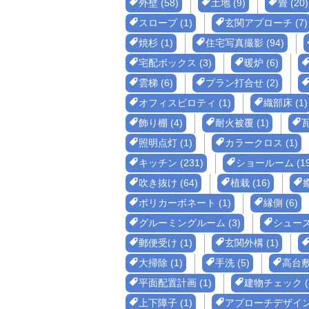
外壁 (58)
土地 (9)
畳 (20)
スロープ (1)
玄関アプローチ (7)
焼杉 (1)
住宅写真撮影 (94)
宅配ボックス (3)
暖炉 (6)
雲梯 (6)
プラン打合せ (2)
オフィスピロティ (1)
織部床 (1)
飾り棚 (4)
耐火被覆 (1)
瓦
照明点灯 (1)
カラークロス (1)
キッチン (231)
ショールーム (19
吹き抜け (64)
植栽 (16)
ポリカーボネート (1)
縁側 (6)
グルーミングルーム (3)
シューズ
郵便受け (1)
玄関外構 (1)
大掃除 (1)
手洗 (5)
高台敷地
平面配置計画 (1)
建物チェック (
上下障子 (1)
アプローチデザイン 