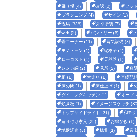
踊り場 (4)
確認 (3)
フット
プランニング (4)
サイン (1)
現場 (388)
外壁塗装 (7)
色
web (2)
パントリー (6)
ノ
畳コーナー (11)
電気設備 (3)
モノトーン (1)
縦格子 (4)
ローコスト (1)
天然芝 (1)
レンガ調 (2)
見所 (2)
真壁
桐 (1)
犬走り (1)
基礎配筋 
床の間 (1)
床仕上げ (1)
化
ダイニングキッチン (1)
オープン 
焼き板 (1)
イメージスケッチ (30
トップサイドライト (21)
和モダン
造り付け家具 (28)
お絵かき (1)
地盤調査 (5)
棟札 (1)
音楽 