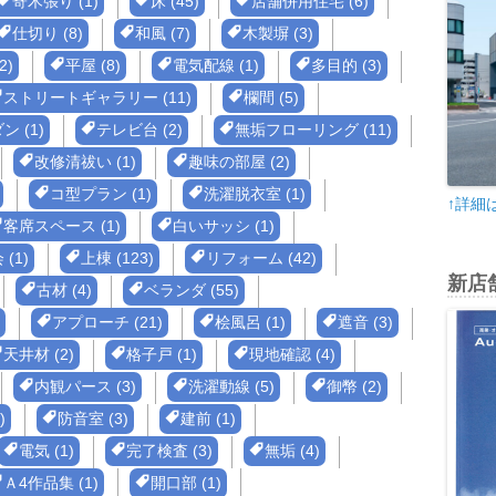
寄木張り (1)
床 (45)
店舗併用住宅 (6)
仕切り (8)
和風 (7)
木製塀 (3)
2)
平屋 (8)
電気配線 (1)
多目的 (3)
ストリートギャラリー (11)
欄間 (5)
 (1)
テレビ台 (2)
無垢フローリング (11)
改修清祓い (1)
趣味の部屋 (2)
コ型プラン (1)
洗濯脱衣室 (1)
↑詳細
客席スペース (1)
白いサッシ (1)
(1)
上棟 (123)
リフォーム (42)
新店
古材 (4)
ベランダ (55)
アプローチ (21)
桧風呂 (1)
遮音 (3)
天井材 (2)
格子戸 (1)
現地確認 (4)
内観パース (3)
洗濯動線 (5)
御幣 (2)
)
防音室 (3)
建前 (1)
電気 (1)
完了検査 (3)
無垢 (4)
Ａ4作品集 (1)
開口部 (1)