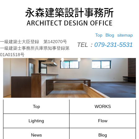
コ
ン
テ
ン
ツ
Top
Blog
sitemap
へ
一級建築士大臣登録 第142070号
ス
TEL：
079-231-5531
一級建築士事務所兵庫県知事登録第
キ
01A01518号
ッ
プ
Top
WORKS
Lighting
Flow
News
Blog