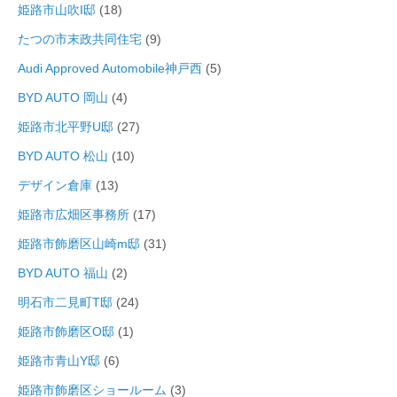
姫路市山吹I邸
(18)
たつの市末政共同住宅
(9)
Audi Approved Automobile神戸西
(5)
BYD AUTO 岡山
(4)
姫路市北平野U邸
(27)
BYD AUTO 松山
(10)
デザイン倉庫
(13)
姫路市広畑区事務所
(17)
姫路市飾磨区山崎m邸
(31)
BYD AUTO 福山
(2)
明石市二見町T邸
(24)
姫路市飾磨区O邸
(1)
姫路市青山Y邸
(6)
姫路市飾磨区ショールーム
(3)