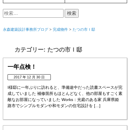
検
索:
永森建築設計事務所ブログ
>
完成物件
>
たつの市Ｉ邸
カテゴリー:
たつの市Ｉ邸
一年点検！
2017 年 12 月 30 日
I様邸に一年ぶりに訪れると、準備途中だった読書スペースが完
成していました 補修箇所もほとんどなく、他の部屋もすごく素
敵なお部屋になっていました Works：光庭のある家 兵庫県姫
路市でシンプルモダンや和モダンの住宅設計を […]