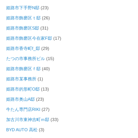
姫路市下手野N邸
(23)
姫路市飾磨区ｔ邸
(26)
姫路市飾磨区S邸
(31)
姫路市飾磨区今在家F邸
(17)
姫路市香寺町f_邸
(29)
たつの市事務所ビル
(15)
姫路市飾磨区ｆ邸
(40)
姫路市某事務所
(1)
姫路市的形町O邸
(13)
姫路市奥山A邸
(23)
牛たん専門店RIKI
(27)
加古川市東神吉町ｍ邸
(33)
BYD AUTO 高松
(3)