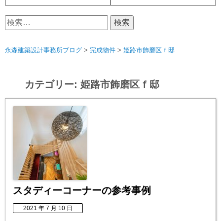
検
索:
永森建築設計事務所ブログ
>
完成物件
>
姫路市飾磨区ｆ邸
カテゴリー:
姫路市飾磨区ｆ邸
スタディーコーナーの参考事例
2021 年 7 月 10 日