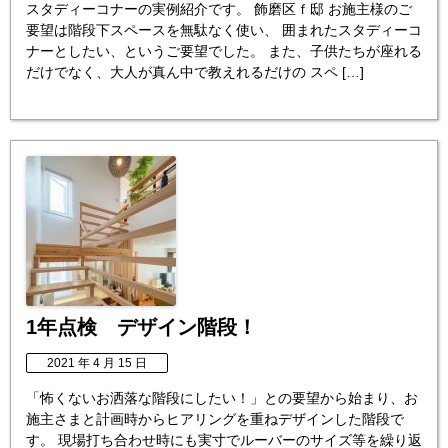
スタディーコナーの実例紹介です。 飾磨区ｆ邸 お施主様のご
要望は階段下スペースを無駄なく使い、 囲まれたスタディーコ
ナーとしたい、というご要望でした。 また、子供たちが座れる
だけでなく、大人が真ん中で教えれるだけの スペ […]
1年点検 デザイン階段！
2021 年 4 月 15 日
「怖くないお洒落な階段にしたい！」との要望から始まり、お
施主さまと計画時からヒアリングを重ねデザインした階段で
す。 現場打ち合わせ時にも実寸でルーバーのサイズ等を繰り返