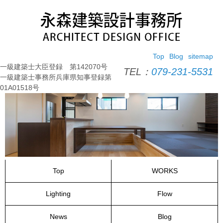
コ
ン
テ
ン
ツ
Top
Blog
sitemap
へ
一級建築士大臣登録 第142070号
ス
TEL：
079-231-5531
一級建築士事務所兵庫県知事登録第
キ
01A01518号
ッ
プ
Top
WORKS
Lighting
Flow
News
Blog