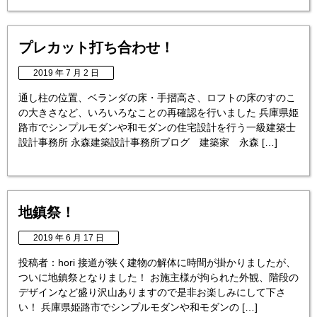
プレカット打ち合わせ！
2019 年 7 月 2 日
通し柱の位置、ベランダの床・手摺高さ、ロフトの床のすのこ
の大きさなど、いろいろなことの再確認を行いました 兵庫県姫
路市でシンプルモダンや和モダンの住宅設計を行う一級建築士
設計事務所 永森建築設計事務所ブログ 建築家 永森 […]
地鎮祭！
2019 年 6 月 17 日
投稿者：hori 接道が狭く建物の解体に時間が掛かりましたが、
ついに地鎮祭となりました！ お施主様が拘られた外観、階段の
デザインなど盛り沢山ありますので是非お楽しみにして下さ
い！ 兵庫県姫路市でシンプルモダンや和モダンの […]