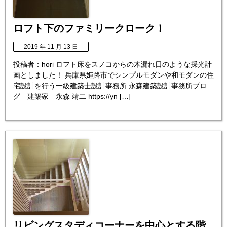
ロフト下のファミリークローク！
2019 年 11 月 13 日
投稿者：hori ロフト床をスノコからの木漏れ日のような採光計
画としました！ 兵庫県姫路市でシンプルモダンや和モダンの住
宅設計を行う一級建築士設計事務所 永森建築設計事務所ブロ
グ 建築家 永森 靖二 https://yn […]
リビングスタディコーナーを中心とする階