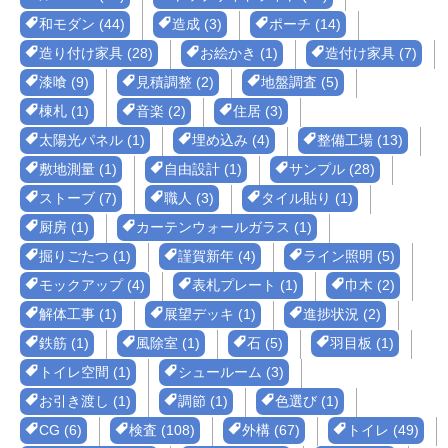
和モダン (44)
造成 (3)
ポーチ (14)
造り付け家具 (28)
お絵かき (1)
造付け家具 (7)
漆喰 (9)
見積調整 (2)
地盤調査 (5)
棟札 (1)
音楽 (2)
住居 (3)
太陽光パネル (1)
埋め込み (4)
整備工場 (13)
敷地測量 (1)
自由設計 (1)
サンプル (28)
ストーブ (7)
職人 (3)
タイル貼り (1)
厨房 (1)
カーテンウォールガラス (1)
掘りごたつ (1)
謹賀新年 (4)
ライン照明 (5)
モックアップ (4)
表札プレート (1)
巾木 (2)
解体工事 (1)
展望デッキ (1)
進捗状況 (2)
鉄筋 (1)
風除室 (1)
石 (5)
羽目板 (1)
トイレ空間 (1)
シュールーム (3)
お引き渡し (1)
調節 (1)
色選び (1)
CG (6)
検査 (108)
外構 (67)
トイレ (49)