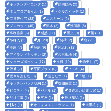
キッチンダイニング (1)
照明効果 (2)
木目フロアタイル (1)
トグルスイッチ (1)
二世帯住宅 (33)
エスキース (2)
プレカット (45)
流木 (2)
洗面器 (8)
事務作業 (6)
断熱 (11)
屋上 (9)
梁 (21)
吊押入 (3)
庭 (28)
擁壁 (2)
窓 (29)
車庫 (7)
契約 (9)
片流れ (12)
アイランドキッチン (2)
台形敷地 (4)
シューズボックス (17)
文様 (10)
物干し (7)
段差 (7)
平面プラン (6)
ヒノキ (4)
愛車を楽しむ (3)
掘こたつ (1)
下地 (1)
キッチンバック収納 (1)
枕棚位置 (1)
ピロティ (4)
パネル (1)
参道沿いに建つ家 (1)
配線工事 (1)
三石 (1)
最終確認 (1)
杉材 (1)
オフィスエントランス (1)
大黒柱 (1)