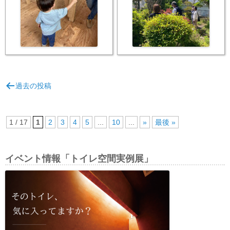
投
過去の投稿
稿
ナ
ビ
1 / 17
1
2
3
4
5
...
10
...
»
最後 »
ゲ
ー
イベント情報「トイレ空間実例展」
シ
ョ
ン