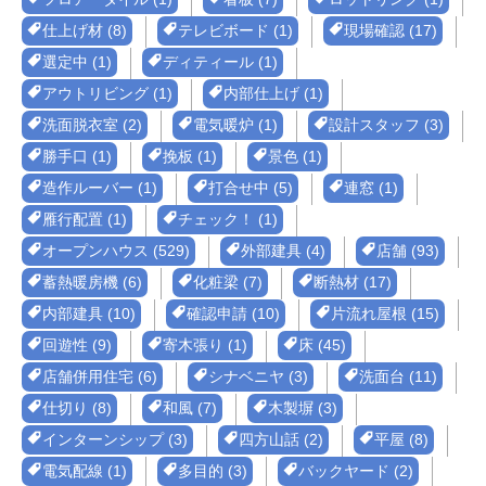
仕上げ材 (8)
テレビボード (1)
現場確認 (17)
選定中 (1)
ディティール (1)
アウトリビング (1)
内部仕上げ (1)
洗面脱衣室 (2)
電気暖炉 (1)
設計スタッフ (3)
勝手口 (1)
挽板 (1)
景色 (1)
造作ルーバー (1)
打合せ中 (5)
連窓 (1)
雁行配置 (1)
チェック！ (1)
オープンハウス (529)
外部建具 (4)
店舗 (93)
蓄熱暖房機 (6)
化粧梁 (7)
断熱材 (17)
内部建具 (10)
確認申請 (10)
片流れ屋根 (15)
回遊性 (9)
寄木張り (1)
床 (45)
店舗併用住宅 (6)
シナベニヤ (3)
洗面台 (11)
仕切り (8)
和風 (7)
木製塀 (3)
インターンシップ (3)
四方山話 (2)
平屋 (8)
電気配線 (1)
多目的 (3)
バックヤード (2)