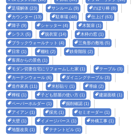
足場解体 (23)
サンルーム (9)
のぼり棒 (8)
カウンター (13)
駐車場 (48)
仕上げ (63)
障子 (9)
シャッター (4)
木製扉 (1)
シラス (5)
脱衣室 (14)
木枠の窓 (1)
ブラックウォールナット (4)
三角形の敷地 (5)
日常 (1)
棚柱 (2)
鉄骨階段 (2)
客席からの景色 (1)
モダン切妻住宅にリフォームした家 (1)
テーブル (3)
カーテンウォール (6)
ダイニングテーブル (3)
造作家具 (11)
米杉貼り (1)
導線 (2)
樺桜 (1)
子ども部屋の使い方 (1)
建築面積 (1)
ペーパーホルダー (1)
掘削確認 (1)
アイアン (1)
採光 (1)
セミオーダー (1)
大壁 (1)
イメージパース (1)
外構工事 (1)
地盤改良 (1)
テナントビル (1)