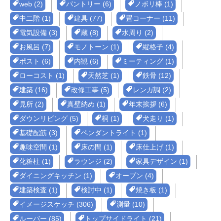
web (2)
パントリー (6)
ノボリ棒 (1)
中二階 (1)
建具 (77)
畳コーナー (11)
電気設備 (3)
蔵 (8)
水周り (2)
お風呂 (7)
モノトーン (1)
縦格子 (4)
ポスト (6)
内観 (6)
ミーティング (1)
ローコスト (1)
天然芝 (1)
鉄骨 (12)
建築 (16)
改修工事 (5)
レンガ調 (2)
見所 (2)
真壁納め (1)
年末挨拶 (6)
ダウンリビング (5)
桐 (1)
犬走り (1)
基礎配筋 (3)
ペンダントライト (1)
趣味空間 (1)
床の間 (1)
床仕上げ (1)
化粧柱 (1)
ラウンジ (2)
家具デザイン (1)
ダイニングキッチン (1)
オープン (4)
建築検査 (1)
検討中 (1)
焼き板 (1)
イメージスケッチ (306)
測量 (10)
ルーバー (85)
トップサイドライト (21)