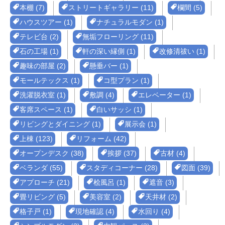
本棚 (7)
ストリートギャラリー (11)
欄間 (5)
ハウスツアー (1)
ナチュラルモダン (1)
テレビ台 (2)
無垢フローリング (11)
石の工場 (1)
軒の深い縁側 (1)
改修清祓い (1)
趣味の部屋 (2)
懸垂バー (1)
モールテックス (1)
コ型プラン (1)
洗濯脱衣室 (1)
敷調 (4)
エレベーター (1)
客席スペース (1)
白いサッシ (1)
リビングとダイニング (1)
展示会 (1)
上棟 (123)
リフォーム (42)
オープンデスク (38)
挨拶 (37)
古材 (4)
ベランダ (55)
スタディコーナー (28)
図面 (39)
アプローチ (21)
桧風呂 (1)
遮音 (3)
畳リビング (5)
美容室 (2)
天井材 (2)
格子戸 (1)
現地確認 (4)
水回り (4)