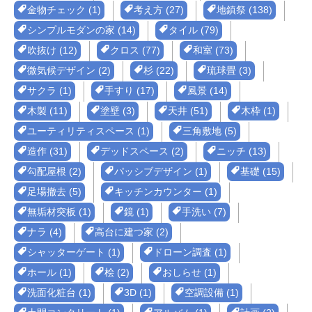
金物チェック (1)
考え方 (27)
地鎮祭 (138)
シンプルモダンの家 (14)
タイル (79)
吹抜け (12)
クロス (77)
和室 (73)
微気候デザイン (2)
杉 (22)
琉球畳 (3)
サクラ (1)
手すり (17)
風景 (14)
木製 (11)
塗壁 (3)
天井 (51)
木枠 (1)
ユーティリティスペース (1)
三角敷地 (5)
造作 (31)
デッドスペース (2)
ニッチ (13)
勾配屋根 (2)
パッシブデザイン (1)
基礎 (15)
足場撤去 (5)
キッチンカウンター (1)
無垢材突板 (1)
鏡 (1)
手洗い (7)
ナラ (4)
高台に建つ家 (2)
シャッターゲート (1)
ドローン調査 (1)
ホール (1)
桧 (2)
おしらせ (1)
洗面化粧台 (1)
3D (1)
空調設備 (1)