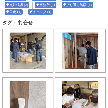
点灯確認 (2)
事務所 (1)
折り返し階段 (1)
選定 (1)
チェック (1)
タグ：
打合せ