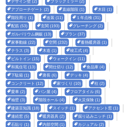
デザイン壁 (2)
ブラックミラー (2)
アプローチゲート (2)
直線階段 (1)
木目 (1)
階段周り (1)
改装 (11)
１年点検 (31)
配筋 (53)
玄関 (193)
グレーチング (2)
ガルバリウム鋼鈑 (13)
プラン (37)
家事動線 (22)
空間 (232)
蓄熱暖房器 (1)
テラス (3)
木造 (1)
竣工式 (4)
ビルトイン (15)
ウォークイン (11)
和風住宅 (13)
間仕切り (12)
食品庫 (4)
下駄箱 (1)
唐長 (6)
デッキ (4)
コンクリート (12)
家づくり (10)
柱 (2)
愛車 (2)
パン屋 (4)
フロアタイル (6)
袖壁 (3)
階段ホール (4)
火災保険 (1)
建築豆知識 (18)
スイッチ (1)
アクセント窓 (1)
連続窓 (5)
暖房器具 (2)
掘り込みニッチ (1)
石貼り (1)
内部空間 (1)
カジュアル (2)