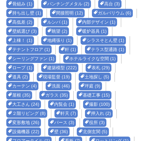
骨組み (1)
パンチングメタル (2)
高台 (3)
持ち出し壁 (1)
間接照明 (12)
ガルバリウム (6)
高低差 (2)
ルンバ (1)
内部デザイン (1)
壁紙選び (3)
眺望 (2)
暖炉器具 (1)
上棟！ (1)
地縄張り (1)
シラスそとん壁 (1)
テナントフロア (1)
軒 (1)
テラス型通路 (1)
シーリングファン (1)
ホテルライクな空間 (1)
ロープ (1)
建築模型 (222)
表札 (29)
道具 (2)
現場監督 (19)
土地探し (5)
カーテン (4)
洗面 (46)
坪庭 (9)
屋根 (35)
ガラス (35)
基礎工事 (15)
大工さん (24)
内覧会 (1)
撮影 (100)
２階リビング (8)
軒天 (7)
押入れ (2)
変形敷地 (26)
パース (3)
役所 (3)
設備機器 (22)
壁 (36)
北側玄関 (5)
フロアータイル (1)
看板 (7)
ロットリング (1)