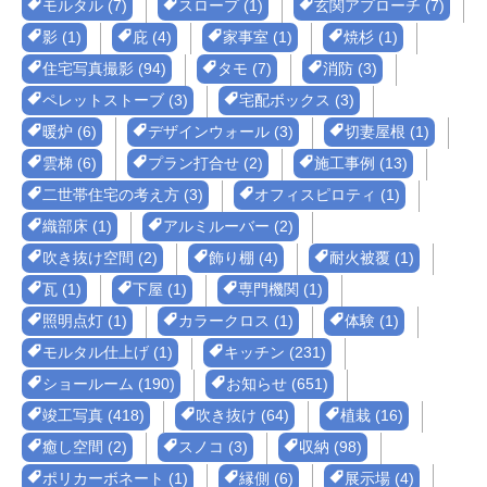
モルタル (7)
スロープ (1)
玄関アプローチ (7)
影 (1)
庇 (4)
家事室 (1)
焼杉 (1)
住宅写真撮影 (94)
タモ (7)
消防 (3)
ペレットストーブ (3)
宅配ボックス (3)
暖炉 (6)
デザインウォール (3)
切妻屋根 (1)
雲梯 (6)
プラン打合せ (2)
施工事例 (13)
二世帯住宅の考え方 (3)
オフィスピロティ (1)
織部床 (1)
アルミルーバー (2)
吹き抜け空間 (2)
飾り棚 (4)
耐火被覆 (1)
瓦 (1)
下屋 (1)
専門機関 (1)
照明点灯 (1)
カラークロス (1)
体験 (1)
モルタル仕上げ (1)
キッチン (231)
ショールーム (190)
お知らせ (651)
竣工写真 (418)
吹き抜け (64)
植栽 (16)
癒し空間 (2)
スノコ (3)
収納 (98)
ポリカーボネート (1)
縁側 (6)
展示場 (4)