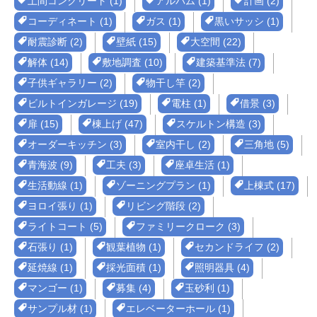
土間コンクリート (1)
アルバム (1)
計画 (2)
コーディネート (1)
ガス (1)
黒いサッシ (1)
耐震診断 (2)
壁紙 (15)
大空間 (22)
解体 (14)
敷地調査 (10)
建築基準法 (7)
子供ギャラリー (2)
物干し竿 (2)
ビルトインガレージ (19)
電柱 (1)
借景 (3)
扉 (15)
棟上げ (47)
スケルトン構造 (3)
オーダーキッチン (3)
室内干し (2)
三角地 (5)
青海波 (9)
工夫 (3)
座卓生活 (1)
生活動線 (1)
ゾーニングプラン (1)
上棟式 (17)
ヨロイ張り (1)
リビング階段 (2)
ライトコート (5)
ファミリークローク (3)
石張り (1)
観葉植物 (1)
セカンドライフ (2)
延焼線 (1)
採光面積 (1)
照明器具 (4)
マンゴー (1)
募集 (4)
玉砂利 (1)
サンプル材 (1)
エレベーターホール (1)