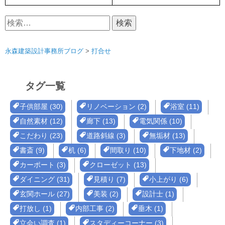
検
索:
永森建築設計事務所ブログ
>
打合せ
タグ一覧
子供部屋 (30)
リノベーション (2)
浴室 (11)
自然素材 (12)
廊下 (13)
電気関係 (10)
こだわり (23)
道路斜線 (3)
無垢材 (13)
書斎 (9)
机 (6)
間取り (10)
下地材 (2)
カーポート (3)
クローゼット (13)
ダイニング (31)
見積り (7)
小上がり (6)
玄関ホール (27)
美装 (2)
設計士 (1)
打放し (1)
内部工事 (2)
垂木 (1)
立会い調査 (1)
スタディーコーナー (3)