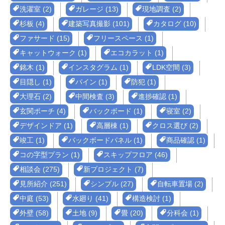
洗濯室 (2)
ガレージ (13)
現地調査 (2)
杉板 (4)
建築写真撮影 (101)
カタログ (10)
ファサード (15)
フリースペース (1)
キャットウォーク (1)
エコカラット (1)
銘木 (1)
インスタグラム (1)
LDK空間 (3)
目隠し (1)
パイン (1)
防犯 (1)
大理石 (2)
中間検査 (3)
進捗確認 (1)
玄関ポーチ (4)
バックボード (1)
寝室 (2)
デザインドア (1)
高層棟 (1)
クロス選び (2)
竣工 (1)
バックボードパネル (1)
商品確認 (1)
コの字型プラン (1)
スキップフロア (46)
相談会 (275)
新プロジェクト (7)
見所紹介 (251)
シンプル (27)
自転車置場 (2)
中庭 (53)
水廻り (41)
構造検討 (1)
外壁 (58)
土地 (9)
畳 (20)
分科会 (1)