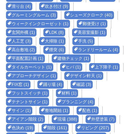
滑り台 (4)
吹き付け (9)
グルーミングルーム (3)
シューズクローク (40)
ウィークインクローゼット (1)
郵便受け (1)
玄関外構 (1)
LDK (8)
美容室撮影 (1)
人工芝 (3)
大掃除 (1)
手洗 (5)
高台敷地 (2)
煙突 (6)
ランドリールーム (4)
平面配置計画 (1)
建物チェック (1)
タイルカーペット (1)
ヒバ (1)
上下障子 (1)
アプローチデザイン (1)
デザイン軒天 (1)
FIX窓 (1)
踊り場 (4)
確認 (3)
フットスイッチ (1)
材料 (1)
テナントサイン (1)
プランニング (4)
サイン (1)
整地開始 (1)
配色 (1)
アイアン階段 (2)
現場 (388)
外壁塗装 (7)
色決め (19)
階段 (161)
リビング (207)