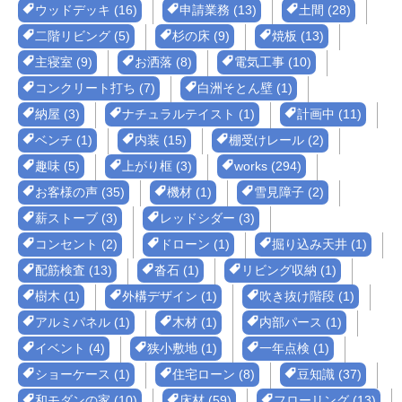
ウッドデッキ (16)
申請業務 (13)
土間 (28)
二階リビング (5)
杉の床 (9)
焼板 (13)
主寝室 (9)
お洒落 (8)
電気工事 (10)
コンクリート打ち (7)
白洲そとん壁 (1)
納屋 (3)
ナチュラルテイスト (1)
計画中 (11)
ベンチ (1)
内装 (15)
棚受けレール (2)
趣味 (5)
上がり框 (3)
works (294)
お客様の声 (35)
機材 (1)
雪見障子 (2)
薪ストーブ (3)
レッドシダー (3)
コンセント (2)
ドローン (1)
掘り込み天井 (1)
配筋検査 (13)
沓石 (1)
リビング収納 (1)
樹木 (1)
外構デザイン (1)
吹き抜け階段 (1)
アルミパネル (1)
木材 (1)
内部パース (1)
イベント (4)
狭小敷地 (1)
一年点検 (1)
ショーケース (1)
住宅ローン (8)
豆知識 (37)
和モダンの家 (10)
床材 (59)
フローリング (13)