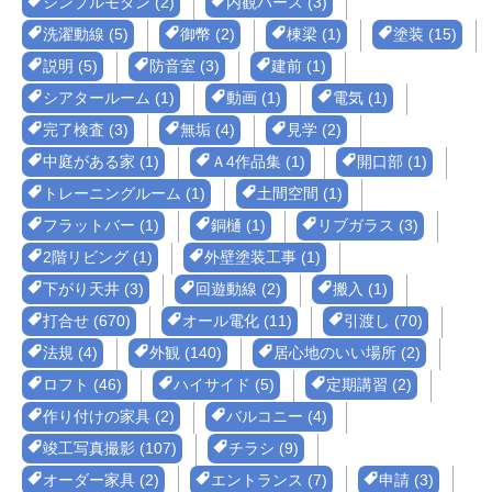
シンプルモダン (2)
内観パース (3)
洗濯動線 (5)
御幣 (2)
棟梁 (1)
塗装 (15)
説明 (5)
防音室 (3)
建前 (1)
シアタールーム (1)
動画 (1)
電気 (1)
完了検査 (3)
無垢 (4)
見学 (2)
中庭がある家 (1)
Ａ4作品集 (1)
開口部 (1)
トレーニングルーム (1)
土間空間 (1)
フラットバー (1)
銅樋 (1)
リブガラス (3)
2階リビング (1)
外壁塗装工事 (1)
下がり天井 (3)
回遊動線 (2)
搬入 (1)
打合せ (670)
オール電化 (11)
引渡し (70)
法規 (4)
外観 (140)
居心地のいい場所 (2)
ロフト (46)
ハイサイド (5)
定期講習 (2)
作り付けの家具 (2)
バルコニー (4)
竣工写真撮影 (107)
チラシ (9)
オーダー家具 (2)
エントランス (7)
申請 (3)