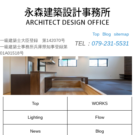
コ
ン
テ
ン
ツ
Top
Blog
sitemap
へ
一級建築士大臣登録 第142070号
ス
TEL：
079-231-5531
一級建築士事務所兵庫県知事登録第
キ
01A01518号
ッ
プ
Top
WORKS
Lighting
Flow
News
Blog