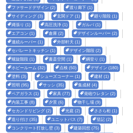
ファサードデザイン (2)
渡り廊下 (1)
サイディング (3)
玄関ドア (1)
廻り階段 (1)
縄張り (1)
高圧洗浄 (1)
ガルバ (1)
エアコン (1)
倉庫 (2)
デザインルーバー (2)
連続ルーバー (1)
外部軒天 (1)
セパレートキッチン (1)
デザイン階段 (2)
螺旋階段 (1)
書斎空間 (1)
綱登り (1)
ホビールーム (32)
点検 (50)
デザイン (180)
塗料 (3)
シューズコーナー (1)
建材 (1)
照明 (95)
サッシ (35)
集成材 (4)
ペアガラス (1)
家具 (77)
発砲ウレタン (2)
内装工事 (8)
夕景 (6)
物干し場 (9)
セカンドリビング (2)
光庭 (2)
ささら桁 (1)
造り付け (35)
ユニットバス (7)
登記 (2)
コンクリート打放し壁 (3)
建築回想 (75)