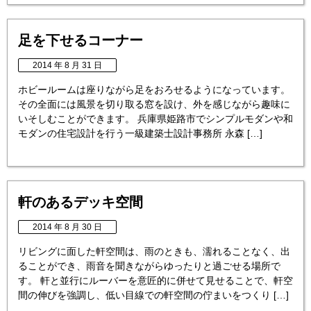
足を下せるコーナー
2014 年 8 月 31 日
ホビールームは座りながら足をおろせるようになっています。
その全面には風景を切り取る窓を設け、外を感じながら趣味に
いそしむことができます。 兵庫県姫路市でシンプルモダンや和
モダンの住宅設計を行う一級建築士設計事務所 永森 […]
軒のあるデッキ空間
2014 年 8 月 30 日
リビングに面した軒空間は、雨のときも、濡れることなく、出
ることができ、雨音を聞きながらゆったりと過ごせる場所で
す。 軒と並行にルーバーを意匠的に併せて見せることで、軒空
間の伸びを強調し、低い目線での軒空間の佇まいをつくり […]