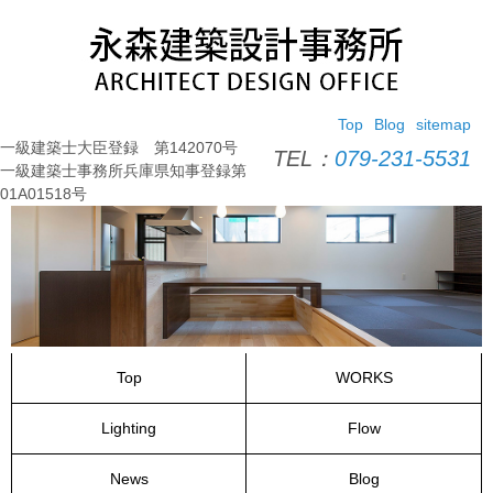
コ
ン
テ
ン
ツ
Top
Blog
sitemap
へ
一級建築士大臣登録 第142070号
ス
TEL：
079-231-5531
一級建築士事務所兵庫県知事登録第
キ
01A01518号
ッ
プ
Top
WORKS
Lighting
Flow
News
Blog