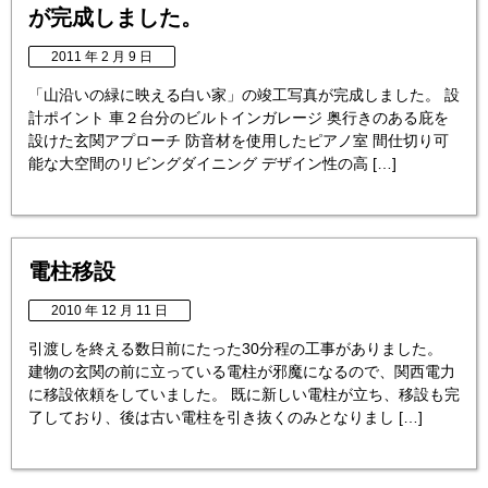
が完成しました。
2011 年 2 月 9 日
「山沿いの緑に映える白い家」の竣工写真が完成しました。 設
計ポイント 車２台分のビルトインガレージ 奥行きのある庇を
設けた玄関アプローチ 防音材を使用したピアノ室 間仕切り可
能な大空間のリビングダイニング デザイン性の高 […]
電柱移設
2010 年 12 月 11 日
引渡しを終える数日前にたった30分程の工事がありました。
建物の玄関の前に立っている電柱が邪魔になるので、関西電力
に移設依頼をしていました。 既に新しい電柱が立ち、移設も完
了しており、後は古い電柱を引き抜くのみとなりまし […]