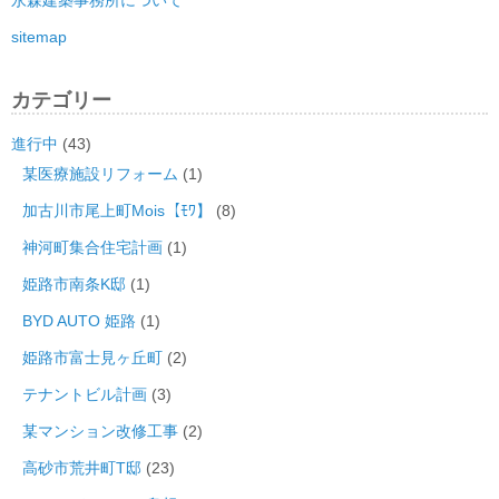
永森建築事務所について
sitemap
カテゴリー
進行中
(43)
某医療施設リフォーム
(1)
加古川市尾上町Mois【ﾓﾜ】
(8)
神河町集合住宅計画
(1)
姫路市南条K邸
(1)
BYD AUTO 姫路
(1)
姫路市富士見ヶ丘町
(2)
テナントビル計画
(3)
某マンション改修工事
(2)
高砂市荒井町T邸
(23)