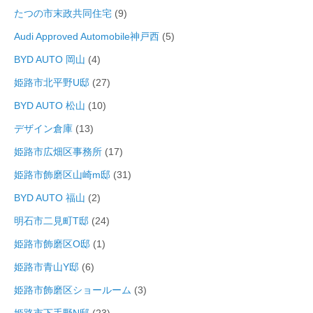
たつの市末政共同住宅
(9)
Audi Approved Automobile神戸西
(5)
BYD AUTO 岡山
(4)
姫路市北平野U邸
(27)
BYD AUTO 松山
(10)
デザイン倉庫
(13)
姫路市広畑区事務所
(17)
姫路市飾磨区山崎m邸
(31)
BYD AUTO 福山
(2)
明石市二見町T邸
(24)
姫路市飾磨区O邸
(1)
姫路市青山Y邸
(6)
姫路市飾磨区ショールーム
(3)