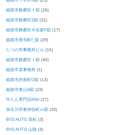
姫路市下手野N邸
(23)
姫路市飾磨区ｔ邸
(26)
姫路市飾磨区S邸
(31)
姫路市飾磨区今在家F邸
(17)
姫路市香寺町f_邸
(29)
たつの市事務所ビル
(15)
姫路市飾磨区ｆ邸
(40)
姫路市某事務所
(1)
姫路市的形町O邸
(13)
姫路市奥山A邸
(23)
牛たん専門店RIKI
(27)
加古川市東神吉町ｍ邸
(33)
BYD AUTO 高松
(3)
BYD AUTO 山陰
(4)