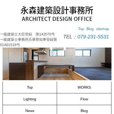
コ
ン
テ
ン
ツ
Top
Blog
sitemap
へ
一級建築士大臣登録 第142070号
ス
TEL：
079-231-5531
一級建築士事務所兵庫県知事登録第
キ
01A01518号
ッ
プ
Top
WORKS
Lighting
Flow
News
Blog