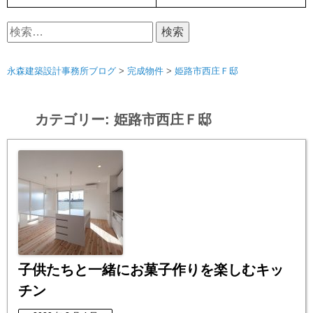
検
索:
永森建築設計事務所ブログ
>
完成物件
>
姫路市西庄Ｆ邸
カテゴリー:
姫路市西庄Ｆ邸
子供たちと一緒にお菓子作りを楽しむキッ
チン