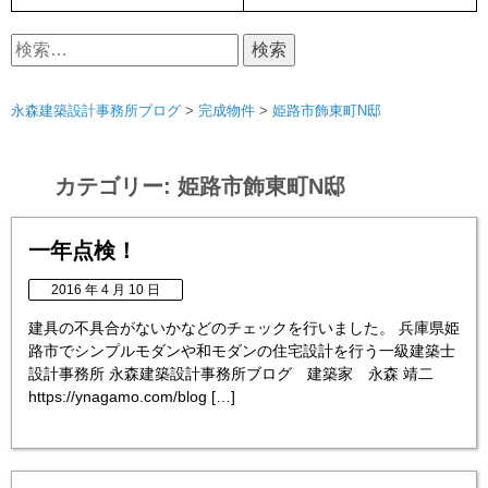
検
索:
永森建築設計事務所ブログ
>
完成物件
>
姫路市飾東町N邸
カテゴリー:
姫路市飾東町N邸
一年点検！
2016 年 4 月 10 日
建具の不具合がないかなどのチェックを行いました。 兵庫県姫
路市でシンプルモダンや和モダンの住宅設計を行う一級建築士
設計事務所 永森建築設計事務所ブログ 建築家 永森 靖二
https://ynagamo.com/blog […]