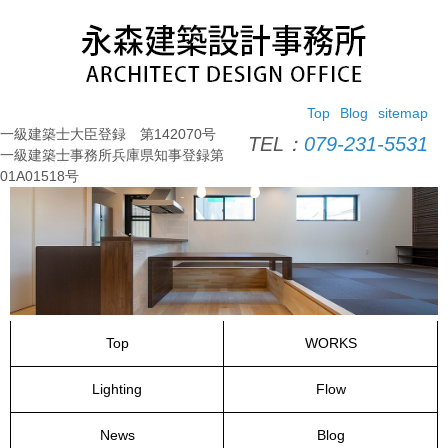
コ
ン
テ
ン
ツ
Top
Blog
sitemap
へ
一級建築士大臣登録 第142070号
ス
TEL：
079-231-5531
一級建築士事務所兵庫県知事登録第
キ
01A01518号
ッ
プ
Top
WORKS
Lighting
Flow
News
Blog