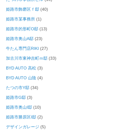
姫路市飾磨区ｆ邸
(40)
姫路市某事務所
(1)
姫路市的形町O邸
(13)
姫路市奥山A邸
(23)
牛たん専門店RIKI
(27)
加古川市東神吉町ｍ邸
(33)
BYD AUTO 高松
(3)
BYD AUTO 山陰
(4)
たつの市Y邸
(34)
姫路市G邸
(3)
姫路市奥山I邸
(10)
姫路市勝原区I邸
(2)
デザインガレージ
(5)