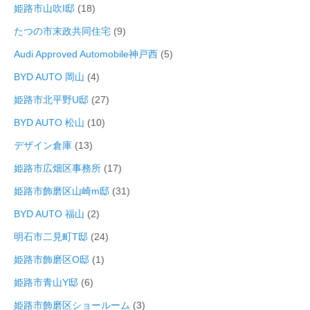
姫路市山吹I邸
(18)
たつの市末政共同住宅
(9)
Audi Approved Automobile神戸西
(5)
BYD AUTO 岡山
(4)
姫路市北平野U邸
(27)
BYD AUTO 松山
(10)
デザイン倉庫
(13)
姫路市広畑区事務所
(17)
姫路市飾磨区山崎m邸
(31)
BYD AUTO 福山
(2)
明石市二見町T邸
(24)
姫路市飾磨区O邸
(1)
姫路市青山Y邸
(6)
姫路市飾磨区ショールーム
(3)