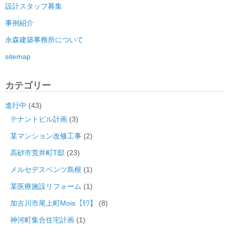
設計スタッフ募集
事例紹介
永森建築事務所について
sitemap
カテゴリー
進行中
(43)
テナントビル計画
(3)
某マンション改修工事
(2)
高砂市荒井町T邸
(23)
メルセデスベンツ島根
(1)
某医療施設リフォーム
(1)
加古川市尾上町Mois【ﾓﾜ】
(8)
神河町集合住宅計画
(1)