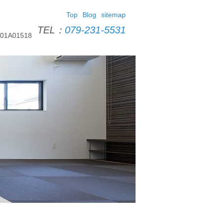
Top
Blog
sitemap
TEL：
079-231-5531
A01518