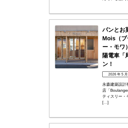
パンとお菓子の
Mois
ー・モワ
陽電車「
ン！
2026 年 5 月
永森建築設計
店「Boulang
ティスリー・
[…]