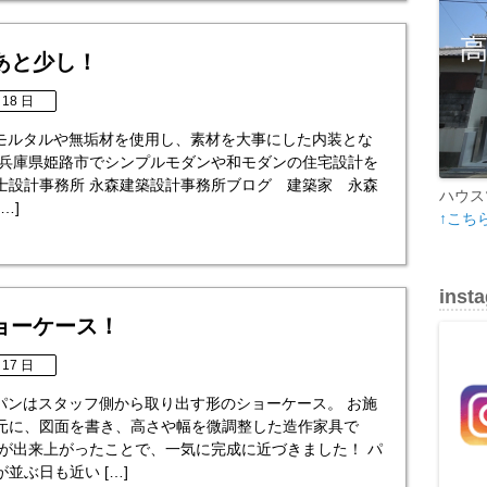
あと少し！
 18 日
h モルタルや無垢材を使用し、素材を大事にした内装とな
 兵庫県姫路市でシンプルモダンや和モダンの住宅設計を
士設計事務所 永森建築設計事務所ブログ 建築家 永森
ハウス
[…]
↑こち
inst
ョーケース！
 17 日
 パンはスタッフ側から取り出す形のショーケース。 お施
元に、図面を書き、高さや幅を微調整した造作家具で
形が出来上がったことで、一気に完成に近づきました！ パ
並ぶ日も近い […]