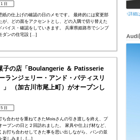
 1 日
↑詳細
 壁紙の仕上げの確認の日のメモです。 最終的には変更部
たが、どの面をアクセントとし、どの入隅で切り替えた
ドバイス・確認をしていきます。 兵庫県姫路市でシンプ
ダンの住宅設 […]
Au
店「Boulangerie ＆ Patisserie
（ブーランジェリー・アンド・パティスリ
）」 （加古川市尾上町）がオープンし
 5 日
 打ち合わせを重ねてきたMoisさんの引き渡しを終え、プ
オープンの日と２回訪れました。 家具や仕上げ材など、
くお打ち合わせしてきた事を思い出しながら、パンの並
楽しみまし […]