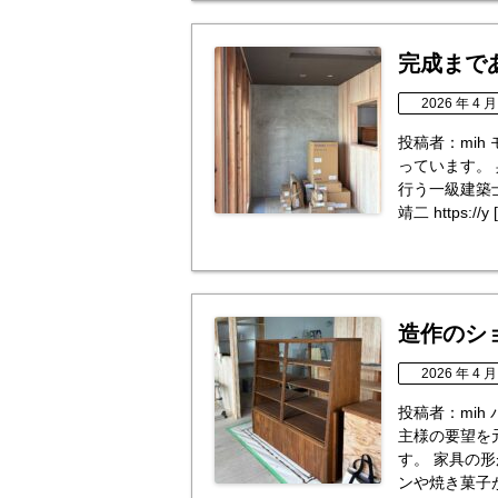
完成まで
2026 年 4 月
投稿者：mi
っています。
行う一級建築
靖二 https://y 
造作のシ
2026 年 4 月
投稿者：mih
主様の要望を
す。 家具の
ンや焼き菓子が