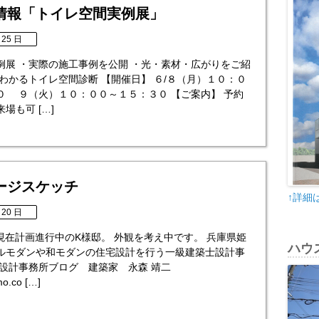
情報「トイレ空間実例展」
 25 日
例展 ・実際の施工事例を公開 ・光・素材・広がりをご紹
わかるトイレ空間診断 【開催日】 ６/８（月）１０：０
０ ９（火）１０：００～１５：３０ 【ご案内】 予約
場も可 […]
ージスケッチ
↑詳細
 20 日
 現在計画進行中のK様邸。 外観を考え中です。 兵庫県姫
ハウ
ルモダンや和モダンの住宅設計を行う一級建築士設計事
築設計事務所ブログ 建築家 永森 靖二
mo.co […]