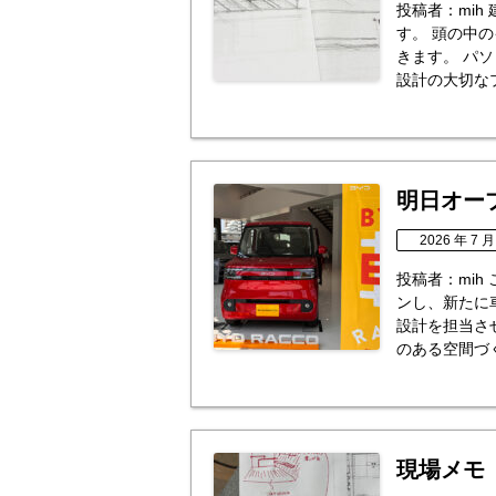
投稿者：mi
す。 頭の中
きます。 パ
設計の大切なプ
明日オープ
2026 年 7 月
投稿者：mi
ンし、新たに
設計を担当さ
のある空間づく
現場メモ