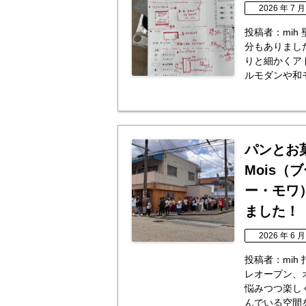
2026 年 7 月
投稿者：mih
分もありまし
りと細かくア
ルモダンや和モ
パンとお菓子の
Mois
ー・モワ
ました！
2026 年 6 月
投稿者：mih
レオープン、
悩みつつ楽し
んでいる空間を