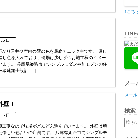
↑こち
LIN
 16 日
 下がり天井や室内の壁の色を最終チェック中です。 優し
差し色を入れており、現場は少しずつお施主様のイメー
います。 兵庫県姫路市でシンプルモダンや和モダンの住
級建築士設計 […]
メー
メール
外壁！
検索
 15 日
検
 短工期なので現場がどんどん進んでいきます。 外壁は焼
索:
た優しい色合いの店舗です。 兵庫県姫路市でシンプルモ