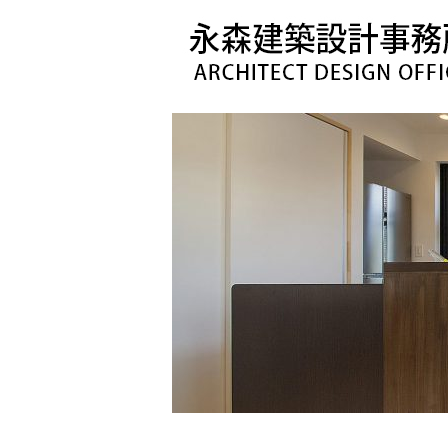
コ
ン
テ
ン
ツ
へ
ス
キ
ッ
プ