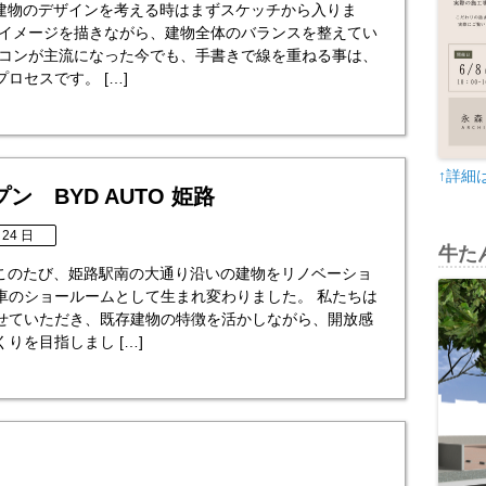
h 建物のデザインを考える時はまずスケッチから入りま
のイメージを描きながら、建物全体のバランスを整えてい
ソコンが主流になった今でも、手書きで線を重ねる事は、
ロセスです。 […]
↑詳細
ン BYD AUTO 姫路
 24 日
牛たん
h このたび、姫路駅南の大通り沿いの建物をリノベーショ
車のショールームとして生まれ変わりました。 私たちは
せていただき、既存建物の特徴を活かしながら、開放感
りを目指しまし […]