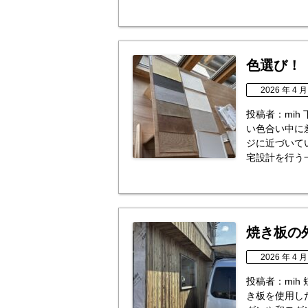
色選び！
2026 年 4 月
投稿者：mih
い色合い中に
ジに近づいて
宅設計を行う一
焼き板の
2026 年 4 月
投稿者：mih
き板を使用し