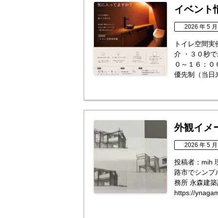
イベント
2026 年 5 月
トイレ空間実
介 ・３０秒で
０～１６：０
優先制（当日来
外観イメ
2026 年 5 月
投稿者：mih
路市でシンプ
務所 永森建
https://ynaga