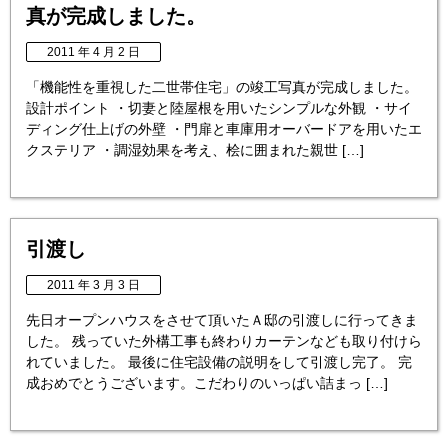
真が完成しました。
2011 年 4 月 2 日
「機能性を重視した二世帯住宅」の竣工写真が完成しました。
設計ポイント ・切妻と陸屋根を用いたシンプルな外観 ・サイ
ディング仕上げの外壁 ・門扉と車庫用オーバードアを用いたエ
クステリア ・調湿効果を考え、桧に囲まれた親世 […]
引渡し
2011 年 3 月 3 日
先日オープンハウスをさせて頂いたＡ邸の引渡しに行ってきま
した。 残っていた外構工事も終わりカーテンなども取り付けら
れていました。 最後に住宅設備の説明をして引渡し完了。 完
成おめでとうございます。こだわりのいっぱい詰まっ […]