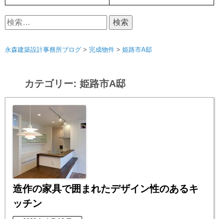
検
索:
永森建築設計事務所ブログ
>
完成物件
>
姫路市A邸
カテゴリー:
姫路市A邸
造作の家具で囲まれたデザイン性のあるキ
ッチン