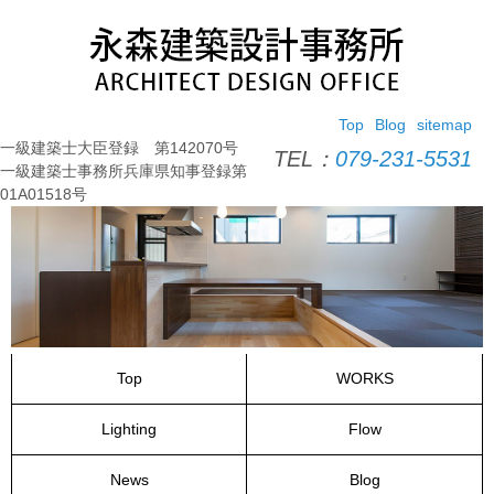
コ
ン
テ
ン
ツ
Top
Blog
sitemap
へ
一級建築士大臣登録 第142070号
ス
TEL：
079-231-5531
一級建築士事務所兵庫県知事登録第
キ
01A01518号
ッ
プ
Top
WORKS
Lighting
Flow
News
Blog