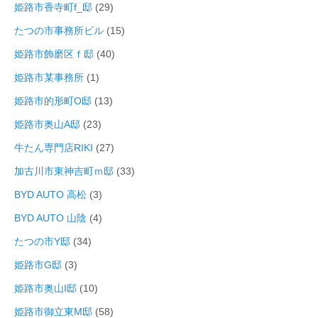
姫路市香寺町f_邸
(29)
たつの市事務所ビル
(15)
姫路市飾磨区ｆ邸
(40)
姫路市某事務所
(1)
姫路市的形町O邸
(13)
姫路市奥山A邸
(23)
牛たん専門店RIKI
(27)
加古川市東神吉町ｍ邸
(33)
BYD AUTO 高松
(3)
BYD AUTO 山陰
(4)
たつの市Y邸
(34)
姫路市G邸
(3)
姫路市奥山I邸
(10)
姫路市御立東M邸
(58)