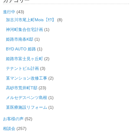
カテゴリー
進行中
(43)
加古川市尾上町Mois【ﾓﾜ】
(8)
神河町集合住宅計画
(1)
姫路市南条K邸
(1)
BYD AUTO 姫路
(1)
姫路市富士見ヶ丘町
(2)
テナントビル計画
(3)
某マンション改修工事
(2)
高砂市荒井町T邸
(23)
メルセデスベンツ島根
(1)
某医療施設リフォーム
(1)
お客様の声
(52)
相談会
(257)