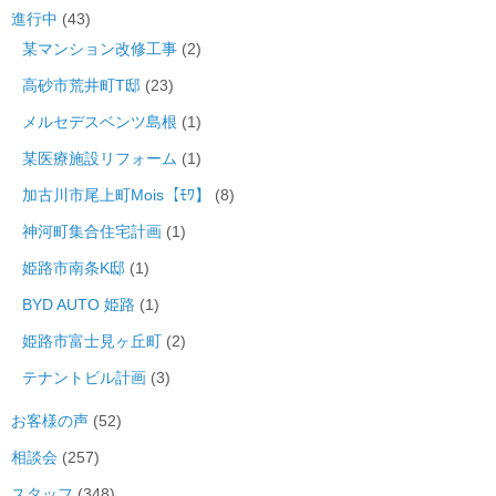
進行中
(43)
某マンション改修工事
(2)
高砂市荒井町T邸
(23)
メルセデスベンツ島根
(1)
某医療施設リフォーム
(1)
加古川市尾上町Mois【ﾓﾜ】
(8)
神河町集合住宅計画
(1)
姫路市南条K邸
(1)
BYD AUTO 姫路
(1)
姫路市富士見ヶ丘町
(2)
テナントビル計画
(3)
お客様の声
(52)
相談会
(257)
スタッフ
(348)