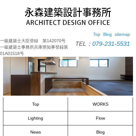
コ
ン
テ
ン
ツ
Top
Blog
sitemap
へ
一級建築士大臣登録 第142070号
ス
TEL：
079-231-5531
一級建築士事務所兵庫県知事登録第
キ
01A01518号
ッ
プ
Top
WORKS
Lighting
Flow
News
Blog