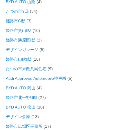
BYD AUTO 山陰
(4)
たつの市Y邸
(34)
姫路市G邸
(3)
姫路市奥山I邸
(10)
姫路市勝原区I邸
(2)
デザインガレージ
(5)
姫路市山吹I邸
(18)
たつの市末政共同住宅
(9)
Audi Approved Automobile神戸西
(5)
BYD AUTO 岡山
(4)
姫路市北平野U邸
(27)
BYD AUTO 松山
(10)
デザイン倉庫
(13)
姫路市広畑区事務所
(17)