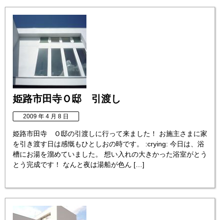
姫路市田寺Ｏ邸 引渡し
2009 年 4 月 8 日
姫路市田寺 Ｏ邸の引渡しに行って来ました！ お施主さまに家
を引き渡す日は感慨もひとしおの時です。 :crying: 今日は、浴
槽にお湯を溜めていました。 想い入れの大きかった浴室がとう
とう完成です！ なんと夜は湯船が色ん […]