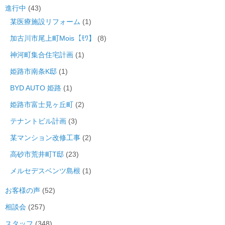
進行中
(43)
某医療施設リフォーム
(1)
加古川市尾上町Mois【ﾓﾜ】
(8)
神河町集合住宅計画
(1)
姫路市南条K邸
(1)
BYD AUTO 姫路
(1)
姫路市富士見ヶ丘町
(2)
テナントビル計画
(3)
某マンション改修工事
(2)
高砂市荒井町T邸
(23)
メルセデスベンツ島根
(1)
お客様の声
(52)
相談会
(257)
スタッフ
(348)