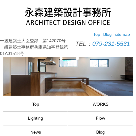
コ
ン
テ
ン
ツ
Top
Blog
sitemap
へ
一級建築士大臣登録 第142070号
ス
TEL：
079-231-5531
一級建築士事務所兵庫県知事登録第
キ
01A01518号
ッ
プ
Top
WORKS
Lighting
Flow
News
Blog