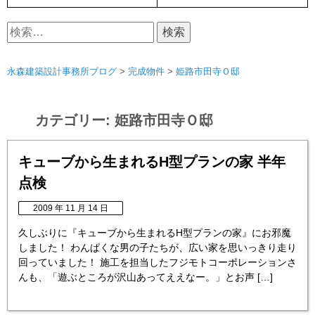
検
索:
永森建築設計事務所ブログ
>
完成物件
>
姫路市田寺Ｏ邸
カテゴリー:
姫路市田寺Ｏ邸
キューブから生まれるH型プランの家 半年
点検
2009 年 11 月 14 日
久しぶりに『キューブから生まれるH型プランの家』にお邪魔
しました！ わんぱくな男の子たちが、広い家を思いっきり走り
回っていました！ 施工を担当したフジモトコーポレーションさ
んも、「遊ぶところが沢山あってええなー。」とお声 […]