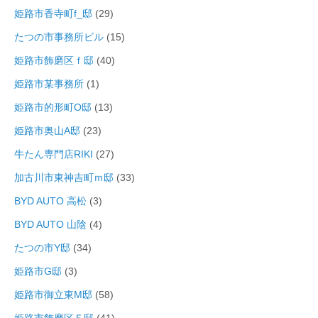
姫路市香寺町f_邸
(29)
たつの市事務所ビル
(15)
姫路市飾磨区ｆ邸
(40)
姫路市某事務所
(1)
姫路市的形町O邸
(13)
姫路市奥山A邸
(23)
牛たん専門店RIKI
(27)
加古川市東神吉町ｍ邸
(33)
BYD AUTO 高松
(3)
BYD AUTO 山陰
(4)
たつの市Y邸
(34)
姫路市G邸
(3)
姫路市御立東M邸
(58)