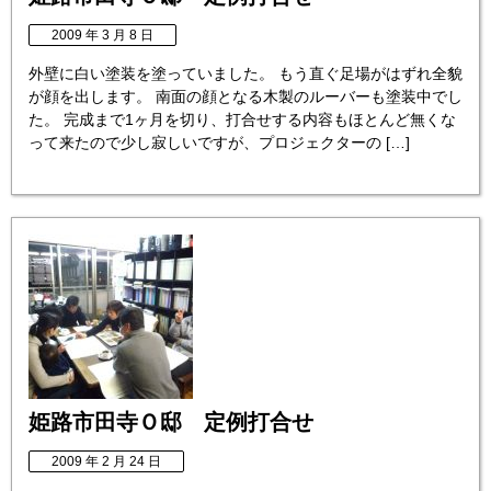
2009 年 3 月 8 日
外壁に白い塗装を塗っていました。 もう直ぐ足場がはずれ全貌
が顔を出します。 南面の顔となる木製のルーバーも塗装中でし
た。 完成まで1ヶ月を切り、打合せする内容もほとんど無くな
って来たので少し寂しいですが、プロジェクターの […]
姫路市田寺Ｏ邸 定例打合せ
2009 年 2 月 24 日