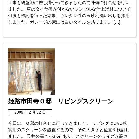
工事も終盤戦に差し掛かってきましたので外構の打合せを行い
ました。 車のタイヤ痕が付かないシンプルな仕上げ材について
何度も検討を行った結果、ウレタン性の玉砂利洗い出しを採用
しました。ガレージの床には白いタイルを貼ります。 […]
姫路市田寺Ｏ邸 リビングスクリーン
2009 年 2 月 12 日
今日は、Ｏ邸の打合せに行ってきました。 リビングにDVD観
賞用のスクリーンを設置するので、その大きさと位置を検討し
ました。 天井の高さが3.6mあり、スクリーンのサイズが高さ