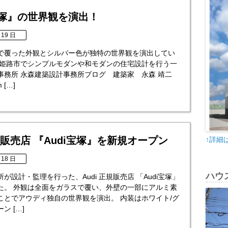
宝塚』の世界観を演出！
 19 日
で覆った外観とシルバー色が独特の世界観を演出してい
県姫路市でシンプルモダンや和モダンの住宅設計を行う一
事務所 永森建築設計事務所ブログ 建築家 永森 靖二
m […]
正規販売店 『Audi宝塚』を新規オープン
↑詳細
 18 日
ハウ
が設計・監理を行った、Audi 正規販売店 「Audi宝塚」
た。 外観は全面をガラスで覆い、外壁の一部にアルミ素
ことでアウディ独自の世界観を演出。 内装はホワイト/グ
ン […]