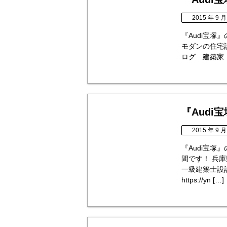
2015 年 9 月
『Audi宝
モダンの住宅
ログ 建築家 永森 
『Audi
2015 年 9 月
『Audi宝
間です！ 兵
一級建築士設
https://yn […]