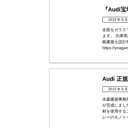
『Audi
2015 年 9 月
全面をガラス
ます。 兵庫
級建築士設計
https://ynaga
Audi 
2015 年 9 月
永森建築事務所
が完成しまし
材を使用する
レーのモノトー