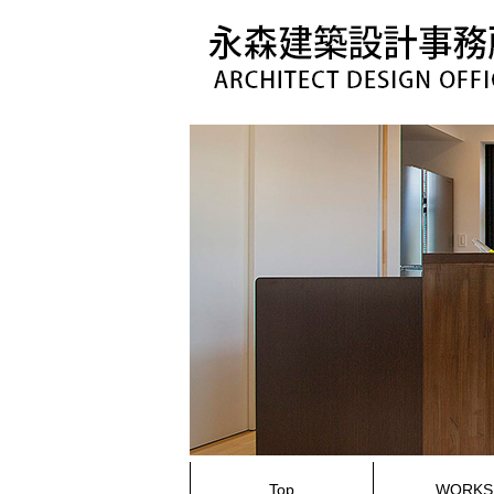
コ
ン
テ
ン
ツ
へ
ス
キ
ッ
プ
Top
WORKS