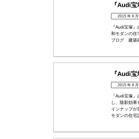
『Audi
2015 年 9 月
『Audi宝
和モダンの住
ブログ 建築家 永森
『Audi
2015 年 9 月
『Audi宝塚
し、陰影効果
インナップが
モダンの住宅設