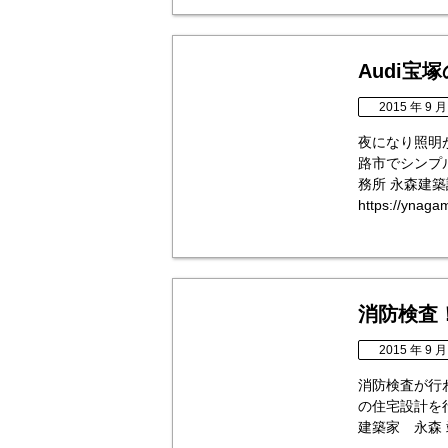
Audi宝
2015 年 9 月
夜になり照明
路市でシンプ
務所 永森建
https://ynaga
消防検査
2015 年 9 月
消防検査が行
の住宅設計を
建築家 永森 靖二 