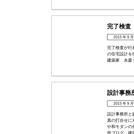
完了検査
2015 年 9 月
完了検査が行
の住宅設計を
建築家 永森 靖二 
設計事務
2015 年 9 月
設計事務所と
真の打合せに
や和モダンの
所ブログ 建築