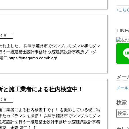
↑こち
LIN
 6 日
われました。 兵庫県姫路市でシンプルモダンや和モダン
行う一級建築士設計事務所 永森建築設計事務所ブログ
https://ynagamo.com/blog/
メー
メール
所と施工業者による社内検査中！
 5 日
検索
施工業者による社内検査中です！ を撮影している竣工写
検
来たカメラマンを撮影！ 兵庫県姫路市でシンプルモダン
索:
住宅設計を行う一級建築士設計事務所 永森建築設計事務
家 永森 靖二 […]