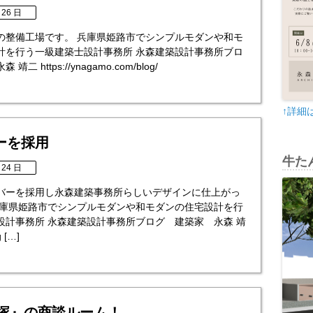
 26 日
塚』の整備工場です。 兵庫県姫路市でシンプルモダンや和モ
計を行う一級建築士設計事務所 永森建築設計事務所ブロ
二 https://ynagamo.com/blog/
↑詳細
ーを採用
牛たん
 24 日
バーを採用し永森建築事務所らしいデザインに仕上がっ
兵庫県姫路市でシンプルモダンや和モダンの住宅設計を行
設計事務所 永森建築設計事務所ブログ 建築家 永森 靖
g […]
宝塚』の商談ルーム！