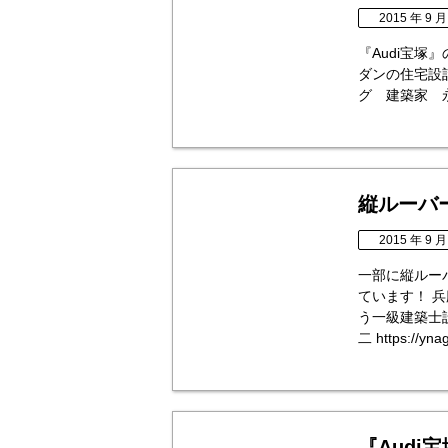
2015 年 9 月
『Audi宝
ダンの住宅設
グ 建築家 永森 靖
縦ルーバ
2015 年 9 月
一部に縦ルー
ています！ 
う一級建築士
二 https://yna
『Audi