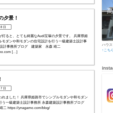
塚の夕景！
 8 日
が灯ると、とても綺麗なAudi宝塚の夕景です。 兵庫県姫
ルモダンや和モダンの住宅設計を行う一級建築士設計事
ハウス
築設計事務所ブログ 建築家 永森 靖二
↑こち
mo.com […]
inst
！
 7 日
われました！ 兵庫県姫路市でシンプルモダンや和モダン
行う一級建築士設計事務所 永森建築設計事務所ブログ
https://ynagamo.com/blog/