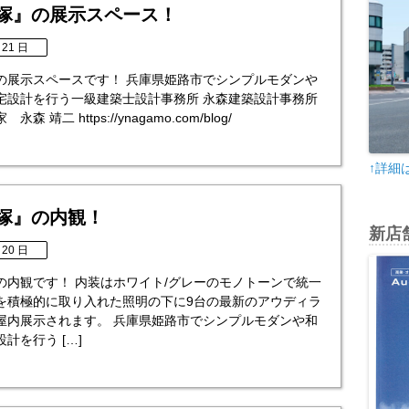
宝塚』の展示スペース！
 21 日
塚』の展示スペースです！ 兵庫県姫路市でシンプルモダンや
宅設計を行う一級建築士設計事務所 永森建築設計事務所
 靖二 https://ynagamo.com/blog/
↑詳細
宝塚』の内観！
新店
 20 日
』の内観です！ 内装はホワイト/グレーのモノトーンで統一
を積極的に取り入れた照明の下に9台の最新のアウディラ
屋内展示されます。 兵庫県姫路市でシンプルモダンや和
計を行う […]