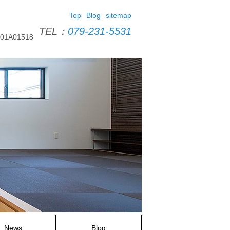
Top
Blog
sitemap
TEL：
079-231-5531
A01518
News
Blog