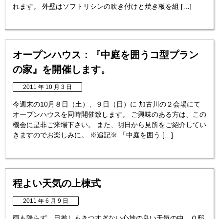
れます。 外壁はソフトリシンの吹き付けと焼き板を組 […]
オープンハウス：『中庭を囲うコ型プラン
の家』を開催します。
2011 年 10 月 3 日
今週末の10月８日（土）、９日（日）に 加古川の２会場にて
オープンハウスを同時開催致します。 ご興味のある方は、この
機会に是非ご来場下さい。 また、明日から見所をご紹介してい
きますのでお楽しみに。 ※追記※ 「中庭を囲う […]
程よい天気の上棟式
2011 年 6 月 9 日
雨も降らず、日差しもきつすぎない心地の良い天気の中、Ｏ邸