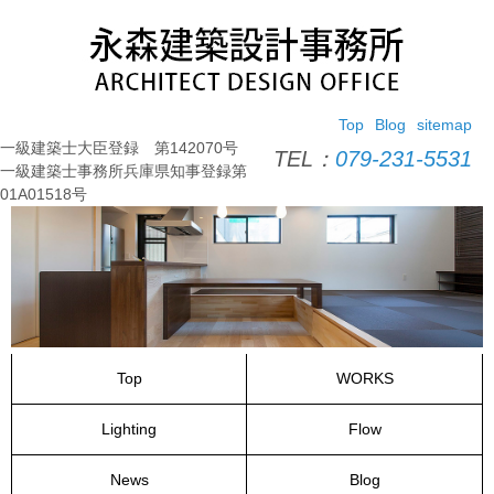
コ
ン
テ
ン
ツ
Top
Blog
sitemap
へ
一級建築士大臣登録 第142070号
ス
TEL：
079-231-5531
一級建築士事務所兵庫県知事登録第
キ
01A01518号
ッ
プ
Top
WORKS
Lighting
Flow
News
Blog