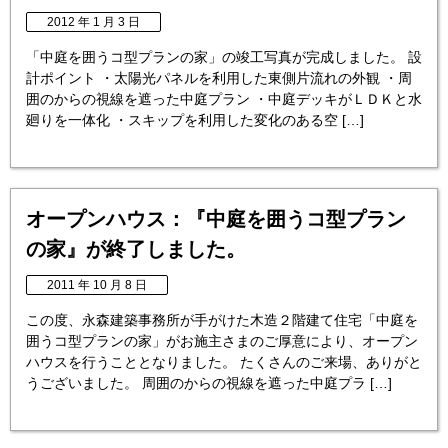
2012 年 1 月 3 日
「中庭を囲うコ型プランの家」の竣工写真が完成しました。 設
計ポイント ・太陽光パネルを利用した東側片流れの外観 ・周
囲のからの視線を遮った中庭プラン ・中庭デッキがＬＤＫと水
廻りを一体化 ・スキップを利用した変化のある空 […]
オープンハウス：『中庭を囲うコ型プラン
の家』が終了しました。
2011 年 10 月 8 日
この度、永森建築事務所が手がけた木造２階建て住宅「中庭を
囲うコ型プランの家」がお施主さまのご厚意により、オープン
ハウスを行うこととなりました。 たくさんのご来場、ありがと
うございました。 周囲のからの視線を遮った中庭プラ […]