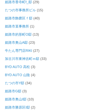
姫路市香寺町f_邸
(29)
たつの市事務所ビル
(15)
姫路市飾磨区ｆ邸
(40)
姫路市某事務所
(1)
姫路市的形町O邸
(13)
姫路市奥山A邸
(23)
牛たん専門店RIKI
(27)
加古川市東神吉町ｍ邸
(33)
BYD AUTO 高松
(3)
BYD AUTO 山陰
(4)
たつの市Y邸
(34)
姫路市G邸
(3)
姫路市奥山I邸
(10)
姫路市勝原区I邸
(2)