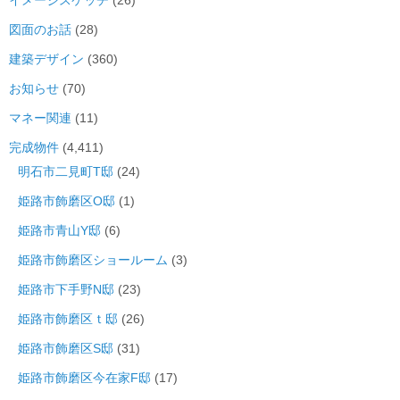
イメージスケッチ
(26)
図面のお話
(28)
建築デザイン
(360)
お知らせ
(70)
マネー関連
(11)
完成物件
(4,411)
明石市二見町T邸
(24)
姫路市飾磨区O邸
(1)
姫路市青山Y邸
(6)
姫路市飾磨区ショールーム
(3)
姫路市下手野N邸
(23)
姫路市飾磨区ｔ邸
(26)
姫路市飾磨区S邸
(31)
姫路市飾磨区今在家F邸
(17)