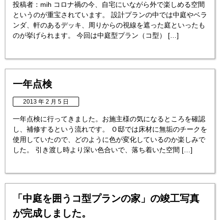
投稿者：mih コロナ禍の今、自宅にいながら外で楽しめる空間
というのが重宝されています。 設計プランの中では中庭やベラ
ンダ、軒のあるデッキ、周りからの視線を遮った庭といったも
のが挙げられます。 今回は中庭型プラン（コ型） […]
一年点検
2013 年 2 月 5 日
一年点検に行ってきました。お施主様の気になるところを確認
し、補修するという流れです。 Ｏ邸では床材に無垢のチークを
使用していたので、どのように色が変化しているのか楽しみで
した。 引き渡し時より深い色合いで、落ち着いた空間 […]
「中庭を囲うコ型プランの家」の竣工写真
が完成しました。