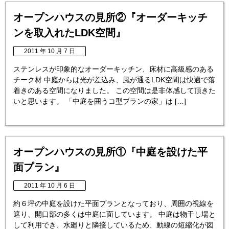
オープンハウスの見所②『オーダーキッチ
ンを取入れたLDK空間』
2011 年 10 月 7 日
ステンレスが印象的なオーダーキッチン、床材に高級感のある
チーク材 中庭からは光が差込み、風が通るLDK空間は快適で落
着きのある空間になりました。 この空間は是非体感して頂きた
いと思います。 「中庭を囲うコ型プランの家」は […]
オープンハウスの見所①『中庭を設けた平
面プラン』
2011 年 10 月 6 日
約６坪の中庭を設けた平面プランとなっており、周囲の視線を
遮り、開口部の多くは中庭に面しています。 中庭は物干し場と
して利用でき、水廻りと隣接しているため、動線の短縮化が図