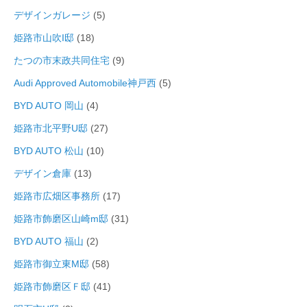
デザインガレージ
(5)
姫路市山吹I邸
(18)
たつの市末政共同住宅
(9)
Audi Approved Automobile神戸西
(5)
BYD AUTO 岡山
(4)
姫路市北平野U邸
(27)
BYD AUTO 松山
(10)
デザイン倉庫
(13)
姫路市広畑区事務所
(17)
姫路市飾磨区山崎m邸
(31)
BYD AUTO 福山
(2)
姫路市御立東M邸
(58)
姫路市飾磨区Ｆ邸
(41)