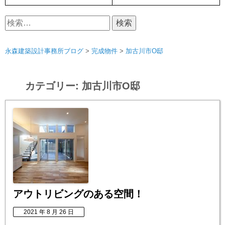
検
索:
永森建築設計事務所ブログ
>
完成物件
>
加古川市O邸
カテゴリー:
加古川市O邸
アウトリビングのある空間！
2021 年 8 月 26 日