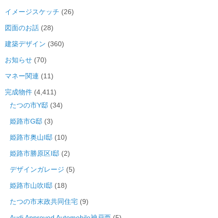
イメージスケッチ
(26)
図面のお話
(28)
建築デザイン
(360)
お知らせ
(70)
マネー関連
(11)
完成物件
(4,411)
たつの市Y邸
(34)
姫路市G邸
(3)
姫路市奥山I邸
(10)
姫路市勝原区I邸
(2)
デザインガレージ
(5)
姫路市山吹I邸
(18)
たつの市末政共同住宅
(9)
Audi Approved Automobile神戸西
(5)