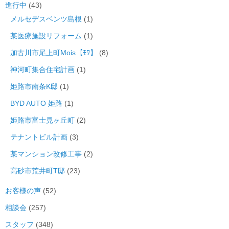
進行中
(43)
メルセデスベンツ島根
(1)
某医療施設リフォーム
(1)
加古川市尾上町Mois【ﾓﾜ】
(8)
神河町集合住宅計画
(1)
姫路市南条K邸
(1)
BYD AUTO 姫路
(1)
姫路市富士見ヶ丘町
(2)
テナントビル計画
(3)
某マンション改修工事
(2)
高砂市荒井町T邸
(23)
お客様の声
(52)
相談会
(257)
スタッフ
(348)