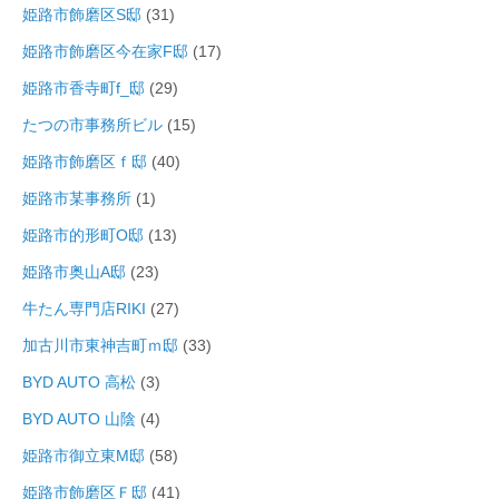
姫路市飾磨区S邸
(31)
姫路市飾磨区今在家F邸
(17)
姫路市香寺町f_邸
(29)
たつの市事務所ビル
(15)
姫路市飾磨区ｆ邸
(40)
姫路市某事務所
(1)
姫路市的形町O邸
(13)
姫路市奥山A邸
(23)
牛たん専門店RIKI
(27)
加古川市東神吉町ｍ邸
(33)
BYD AUTO 高松
(3)
BYD AUTO 山陰
(4)
姫路市御立東M邸
(58)
姫路市飾磨区Ｆ邸
(41)