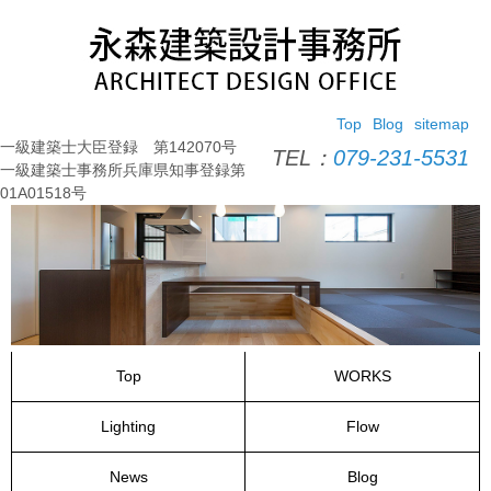
コ
ン
テ
ン
ツ
Top
Blog
sitemap
へ
一級建築士大臣登録 第142070号
ス
TEL：
079-231-5531
一級建築士事務所兵庫県知事登録第
キ
01A01518号
ッ
プ
Top
WORKS
Lighting
Flow
News
Blog