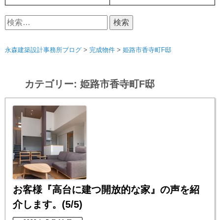
検
索:
永森建築設計事務所ブログ
>
完成物件
>
姫路市香寺町F邸
カテゴリー:
姫路市香寺町F邸
お客様『高台に建つ開放的な家』の声を紹
介します。(5/5)