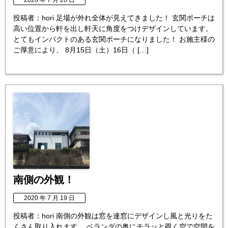
2020 年 7 月 20 日
投稿者：hori 足場が外れ全体が見えてきました！ 玄関ポーチは
高い位置から軒を出し軒天に角度をつけデザインしています。
とてもインパクトのある玄関ポーチになりました！ お施主様の
ご厚意により、 8月15日（土）16日（ […]
南側の外観！
2020 年 7 月 19 日
投稿者：hori 南側の外観は窓を連窓にデザインし風と光りをた
くさん取り入れます。 ベランダの奥にチラッと覗く空で空間を