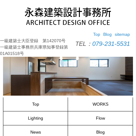
コ
ン
テ
ン
ツ
Top
Blog
sitemap
へ
一級建築士大臣登録 第142070号
ス
TEL：
079-231-5531
一級建築士事務所兵庫県知事登録第
キ
01A01518号
ッ
プ
Top
WORKS
Lighting
Flow
News
Blog