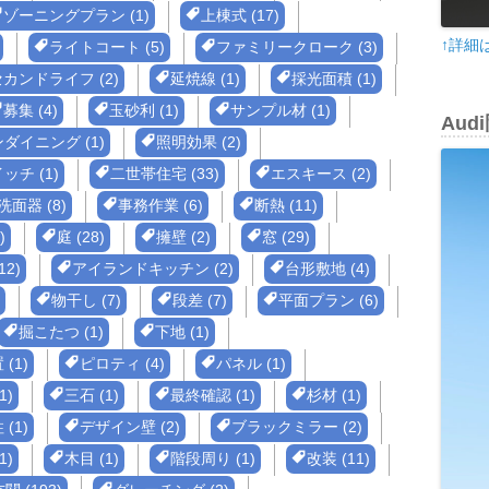
ゾーニングプラン (1)
上棟式 (17)
↑詳細
ライトコート (5)
ファミリークローク (3)
カンドライフ (2)
延焼線 (1)
採光面積 (1)
募集 (4)
玉砂利 (1)
サンプル材 (1)
Au
ダイニング (1)
照明効果 (2)
チ (1)
二世帯住宅 (33)
エスキース (2)
洗面器 (8)
事務作業 (6)
断熱 (11)
)
庭 (28)
擁壁 (2)
窓 (29)
12)
アイランドキッチン (2)
台形敷地 (4)
物干し (7)
段差 (7)
平面プラン (6)
掘こたつ (1)
下地 (1)
(1)
ピロティ (4)
パネル (1)
1)
三石 (1)
最終確認 (1)
杉材 (1)
(1)
デザイン壁 (2)
ブラックミラー (2)
1)
木目 (1)
階段周り (1)
改装 (11)