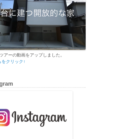
ツアーの動画をアップしました。
らをクリック↑
agram