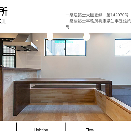
一級建築士大臣登録 第142070号
一級建築士事務所兵庫県知事登録第01
号
Lighting
Flow