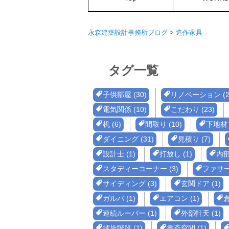
永森建築設計事務所ブログ
>
造作家具
タグ一覧
子供部屋 (30)
リノベーション (2
電気関係 (10)
こだわり (23)
机 (6)
間取り (10)
下地材 
ダイニング (31)
見積り (7)
設計士 (1)
打放し (1)
内部
スタディーコーナー (3)
ファサー
サイディング (3)
玄関ドア (1)
ガルバ (1)
エアコン (1)
倉
連続ルーバー (1)
外部軒天 (1)
螺旋階段 (1)
書斎空間 (1)