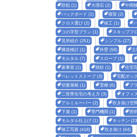
防犯 (1)
大理石 (2)
中間検査
バックボード (1)
寝室 (2)
クロス選び (2)
竣工 (1)
コの字型プラン (1)
スキップフロア
見所紹介 (251)
シンプル (27)
構造検討 (1)
外壁 (58)
土地
モルタル (7)
スロープ (1)
家事室 (1)
焼杉 (1)
住宅写
ペレットストーブ (3)
宅配ボックス
切妻屋根 (1)
雲梯 (6)
プラ
二世帯住宅の考え方 (3)
オフィス
アルミルーバー (2)
吹き抜け空間 
下屋 (1)
専門機関 (1)
照明
モルタル仕上げ (1)
キッチン (23
竣工写真 (418)
吹き抜け (64)