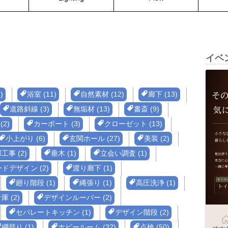
イベ
)
浴室 (11)
自然素材 (12)
廊下 (13)
道路斜線 (3)
無垢材 (13)
書斎 (9)
(2)
カーポート (3)
クローゼット (13)
小上がり (6)
玄関ホール (27)
美装 (2)
工事 (2)
垂木 (1)
立会い調査 (1)
ドデザイン (2)
渡り廊下 (1)
廻り階段 (1)
縄張り (1)
高圧洗浄 (1)
庫 (2)
デザインルーバー (2)
セパレートキッチン (1)
デザイン階段 (2)
綱登り (1)
ホビールーム (32)
点検 (50)