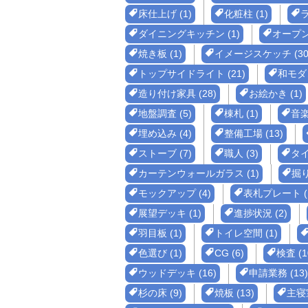
床仕上げ (1)
化粧柱 (1)
ラ
ダイニングキッチン (1)
オープン 
焼き板 (1)
イメージスケッチ (30
トップサイドライト (21)
和モダン
造り付け家具 (28)
お絵かき (1)
地盤調査 (5)
棟札 (1)
音楽 
埋め込み (4)
整備工場 (13)
ストーブ (7)
職人 (3)
タイ
カーテンウォールガラス (1)
掘り
モックアップ (4)
表札プレート (
展望デッキ (1)
進捗状況 (2)
羽目板 (1)
トイレ空間 (1)
色選び (1)
CG (6)
検査 (1
ウッドデッキ (16)
申請業務 (13)
杉の床 (9)
焼板 (13)
主寝室