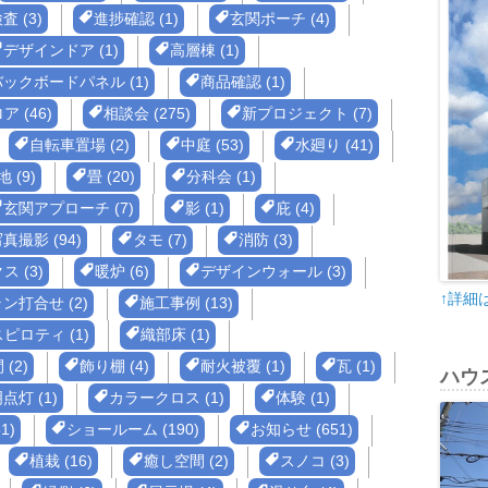
 (3)
進捗確認 (1)
玄関ポーチ (4)
デザインドア (1)
高層棟 (1)
バックボードパネル (1)
商品確認 (1)
 (46)
相談会 (275)
新プロジェクト (7)
自転車置場 (2)
中庭 (53)
水廻り (41)
 (9)
畳 (20)
分科会 (1)
玄関アプローチ (7)
影 (1)
庇 (4)
真撮影 (94)
タモ (7)
消防 (3)
 (3)
暖炉 (6)
デザインウォール (3)
↑詳細
ン打合せ (2)
施工事例 (13)
ピロティ (1)
織部床 (1)
(2)
飾り棚 (4)
耐火被覆 (1)
瓦 (1)
ハウ
点灯 (1)
カラークロス (1)
体験 (1)
1)
ショールーム (190)
お知らせ (651)
植栽 (16)
癒し空間 (2)
スノコ (3)