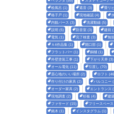
ベランダ (55)
スタディコーナー (
桧風呂 (1)
遮音 (3)
畳リビ
格子戸 (1)
現地確認 (4)
水
内観パース (3)
洗濯動線 (5)
説明 (5)
防音室 (3)
建前 (
電気 (1)
完了検査 (3)
無垢 
Ａ4作品集 (1)
開口部 (1)
フラットバー (1)
銅樋 (1)
外壁塗装工事 (1)
下がり天井 (3)
オール電化 (11)
引渡し (70)
居心地のいい場所 (2)
ロフト (46
作り付けの家具 (2)
バルコニー (
オーダー家具 (2)
エントランス (
現地調査 (2)
杉板 (4)
建築
ファサード (15)
フリースペース (
銘木 (1)
インスタグラム (1)