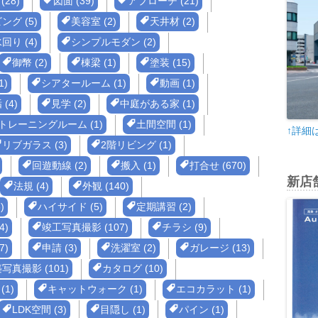
28)
図面 (39)
アプローチ (21)
ング (5)
美容室 (2)
天井材 (2)
回り (4)
シンプルモダン (2)
御幣 (2)
棟梁 (1)
塗装 (15)
1)
シアタールーム (1)
動画 (1)
(4)
見学 (2)
中庭がある家 (1)
トレーニングルーム (1)
土間空間 (1)
↑詳細
リブガラス (3)
2階リビング (1)
回遊動線 (2)
搬入 (1)
打合せ (670)
新店
法規 (4)
外観 (140)
)
ハイサイド (5)
定期講習 (2)
4)
竣工写真撮影 (107)
チラシ (9)
7)
申請 (3)
洗濯室 (2)
ガレージ (13)
写真撮影 (101)
カタログ (10)
1)
キャットウォーク (1)
エコカラット (1)
LDK空間 (3)
目隠し (1)
パイン (1)