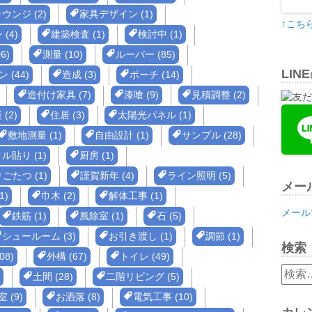
ウンジ (2)
家具デザイン (1)
↑こち
(4)
建築検査 (1)
検討中 (1)
6)
測量 (10)
ルーバー (85)
LIN
 (44)
造成 (3)
ポーチ (14)
造付け家具 (7)
漆喰 (9)
見積調整 (2)
(2)
住居 (3)
太陽光パネル (1)
敷地測量 (1)
自由設計 (1)
サンプル (28)
ル貼り (1)
厨房 (1)
ごたつ (1)
謹賀新年 (4)
ライン照明 (5)
メー
1)
巾木 (2)
解体工事 (1)
メール
鉄筋 (1)
風除室 (1)
石 (5)
シュールーム (3)
お引き渡し (1)
調節 (1)
検索
08)
外構 (67)
トイレ (49)
検
土間 (28)
二階リビング (5)
索:
 (9)
お洒落 (8)
電気工事 (10)