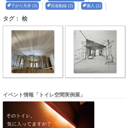
下がり天井 (3)
回遊動線 (2)
搬入 (1)
タグ：
桧
イベント情報「トイレ空間実例展」