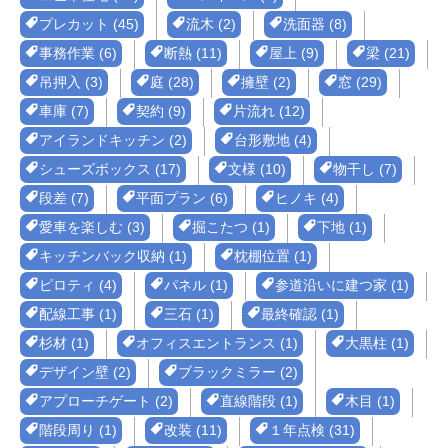
プレカット (45)
流木 (2)
洗面器 (8)
事務作業 (6)
断熱 (11)
屋上 (9)
梁 (21)
吊押入 (3)
庭 (28)
擁壁 (2)
窓 (29)
車庫 (7)
契約 (9)
片流れ (12)
アイランドキッチン (2)
台形敷地 (4)
シューズボックス (17)
文様 (10)
物干し (7)
段差 (7)
平面プラン (6)
ヒノキ (4)
愛車を楽しむ (3)
掘こたつ (1)
下地 (1)
キッチンバック収納 (1)
枕棚位置 (1)
ピロティ (4)
パネル (1)
参道沿いに建つ家 (1)
配線工事 (1)
三石 (1)
最終確認 (1)
杉材 (1)
オフィスエントランス (1)
大黒柱 (1)
デザイン壁 (2)
ブラックミラー (2)
アプローチゲート (2)
直線階段 (1)
木目 (1)
階段周り (1)
改装 (11)
１年点検 (31)