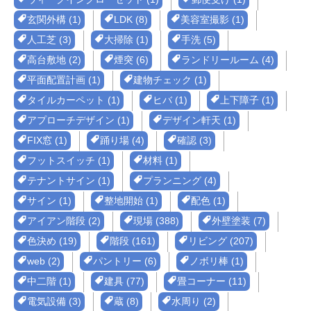
玄関外構 (1)
LDK (8)
美容室撮影 (1)
人工芝 (3)
大掃除 (1)
手洗 (5)
高台敷地 (2)
煙突 (6)
ランドリールーム (4)
平面配置計画 (1)
建物チェック (1)
タイルカーペット (1)
ヒバ (1)
上下障子 (1)
アプローチデザイン (1)
デザイン軒天 (1)
FIX窓 (1)
踊り場 (4)
確認 (3)
フットスイッチ (1)
材料 (1)
テナントサイン (1)
プランニング (4)
サイン (1)
整地開始 (1)
配色 (1)
アイアン階段 (2)
現場 (388)
外壁塗装 (7)
色決め (19)
階段 (161)
リビング (207)
web (2)
パントリー (6)
ノボリ棒 (1)
中二階 (1)
建具 (77)
畳コーナー (11)
電気設備 (3)
蔵 (8)
水周り (2)