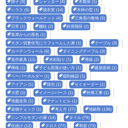
障子 (9)
シャッター (4)
木製扉 (1)
シラス (5)
脱衣室 (14)
木枠の窓 (1)
ブラックウォールナット (4)
三角形の敷地 (5)
日常 (1)
棚柱 (2)
鉄骨階段 (2)
客席からの景色 (1)
モダン切妻住宅にリフォームした家 (1)
テーブル (3)
カーテンウォール (6)
ダイニングテーブル (3)
造作家具 (11)
米杉貼り (1)
導線 (2)
樺桜 (1)
子ども部屋の使い方 (1)
建築面積 (1)
ペーパーホルダー (1)
掘削確認 (1)
アイアン (1)
採光 (1)
セミオーダー (1)
大壁 (1)
イメージパース (1)
外構工事 (1)
地盤改良 (1)
テナントビル (1)
金物チェック (1)
考え方 (27)
地鎮祭 (138)
シンプルモダンの家 (14)
タイル (79)
吹抜け (12)
クロス (77)
和室 (73)