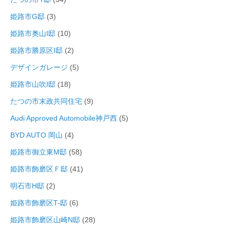
姫路市G邸
(3)
姫路市奥山I邸
(10)
姫路市勝原区I邸
(2)
デザインガレージ
(5)
姫路市山吹I邸
(18)
たつの市末政共同住宅
(9)
Audi Approved Automobile神戸西
(5)
BYD AUTO 岡山
(4)
姫路市御立東M邸
(58)
姫路市飾磨区Ｆ邸
(41)
明石市H邸
(2)
姫路市飾磨区T-邸
(6)
姫路市飾磨区山崎N邸
(28)