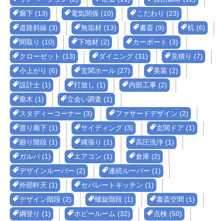
廊下 (13)
電気関係 (10)
こだわり (23)
道路斜線 (3)
無垢材 (13)
書斎 (9)
机 (6)
間取り (10)
下地材 (2)
カーポート (3)
クローゼット (13)
ダイニング (31)
見積り (7)
小上がり (6)
玄関ホール (27)
美装 (2)
設計士 (1)
打放し (1)
内部工事 (2)
垂木 (1)
立会い調査 (1)
スタディーコーナー (3)
ファサードデザイン (2)
渡り廊下 (1)
サイディング (3)
玄関ドア (1)
廻り階段 (1)
縄張り (1)
高圧洗浄 (1)
ガルバ (1)
エアコン (1)
倉庫 (2)
デザインルーバー (2)
連続ルーバー (1)
外部軒天 (1)
セパレートキッチン (1)
デザイン階段 (2)
螺旋階段 (1)
書斎空間 (1)
綱登り (1)
ホビールーム (32)
点検 (50)