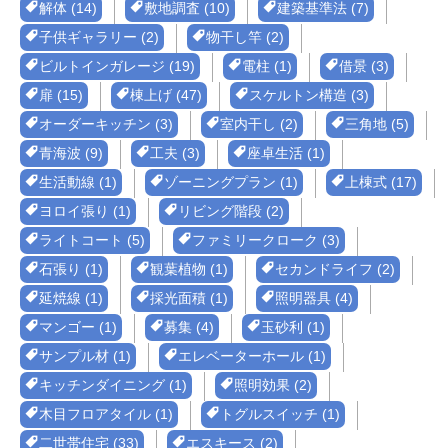
解体 (14)
敷地調査 (10)
建築基準法 (7)
子供ギャラリー (2)
物干し竿 (2)
ビルトインガレージ (19)
電柱 (1)
借景 (3)
扉 (15)
棟上げ (47)
スケルトン構造 (3)
オーダーキッチン (3)
室内干し (2)
三角地 (5)
青海波 (9)
工夫 (3)
座卓生活 (1)
生活動線 (1)
ゾーニングプラン (1)
上棟式 (17)
ヨロイ張り (1)
リビング階段 (2)
ライトコート (5)
ファミリークローク (3)
石張り (1)
観葉植物 (1)
セカンドライフ (2)
延焼線 (1)
採光面積 (1)
照明器具 (4)
マンゴー (1)
募集 (4)
玉砂利 (1)
サンプル材 (1)
エレベーターホール (1)
キッチンダイニング (1)
照明効果 (2)
木目フロアタイル (1)
トグルスイッチ (1)
二世帯住宅 (33)
エスキース (2)