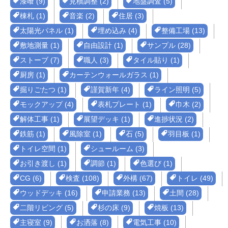
漆喰 (9)
見積調整 (2)
地盤調査 (5)
棟札 (1)
音楽 (2)
住居 (3)
太陽光パネル (1)
埋め込み (4)
整備工場 (13)
敷地測量 (1)
自由設計 (1)
サンプル (28)
ストーブ (7)
職人 (3)
タイル貼り (1)
厨房 (1)
カーテンウォールガラス (1)
掘りごたつ (1)
謹賀新年 (4)
ライン照明 (5)
モックアップ (4)
表札プレート (1)
巾木 (2)
解体工事 (1)
展望デッキ (1)
進捗状況 (2)
鉄筋 (1)
風除室 (1)
石 (5)
羽目板 (1)
トイレ空間 (1)
シュールーム (3)
お引き渡し (1)
調節 (1)
色選び (1)
CG (6)
検査 (108)
外構 (67)
トイレ (49)
ウッドデッキ (16)
申請業務 (13)
土間 (28)
二階リビング (5)
杉の床 (9)
焼板 (13)
主寝室 (9)
お洒落 (8)
電気工事 (10)