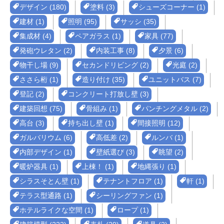
デザイン (180)
塗料 (3)
シューズコーナー (1)
建材 (1)
照明 (95)
サッシ (35)
集成材 (4)
ペアガラス (1)
家具 (77)
発砲ウレタン (2)
内装工事 (8)
夕景 (6)
物干し場 (9)
セカンドリビング (2)
光庭 (2)
ささら桁 (1)
造り付け (35)
ユニットバス (7)
登記 (2)
コンクリート打放し壁 (3)
建築回想 (75)
骨組み (1)
パンチングメタル (2)
高台 (3)
持ち出し壁 (1)
間接照明 (12)
ガルバリウム (6)
高低差 (2)
ルンバ (1)
内部デザイン (1)
壁紙選び (3)
眺望 (2)
暖炉器具 (1)
上棟！ (1)
地縄張り (1)
シラスそとん壁 (1)
テナントフロア (1)
軒 (1)
テラス型通路 (1)
シーリングファン (1)
ホテルライクな空間 (1)
ロープ (1)