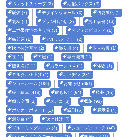
ペレットストーブ (3)
宅配ボックス (3)
暖炉 (6)
デザインウォール (3)
切妻屋根 (1)
雲梯 (6)
プラン打合せ (2)
施工事例 (13)
二世帯住宅の考え方 (3)
オフィスピロティ (1)
織部床 (1)
アルミルーバー (2)
吹き抜け空間 (2)
飾り棚 (4)
耐火被覆 (1)
瓦 (1)
下屋 (1)
専門機関 (1)
照明点灯 (1)
カラークロス (1)
体験 (1)
モルタル仕上げ (1)
キッチン (231)
ショールーム (190)
お知らせ (651)
竣工写真 (418)
吹き抜け (64)
植栽 (16)
癒し空間 (2)
スノコ (3)
収納 (98)
ポリカーボネート (1)
縁側 (6)
展示場 (4)
滑り台 (4)
吹き付け (9)
グルーミングルーム (3)
シューズクローク (40)
ウィークインクローゼット (1)
郵便受け (1)