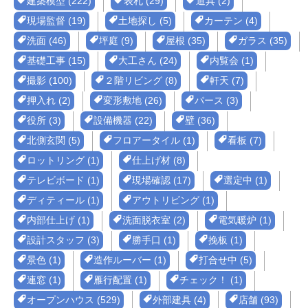
建築模型 (222)
表札 (29)
道具 (2)
現場監督 (19)
土地探し (5)
カーテン (4)
洗面 (46)
坪庭 (9)
屋根 (35)
ガラス (35)
基礎工事 (15)
大工さん (24)
内覧会 (1)
撮影 (100)
２階リビング (8)
軒天 (7)
押入れ (2)
変形敷地 (26)
パース (3)
役所 (3)
設備機器 (22)
壁 (36)
北側玄関 (5)
フロアータイル (1)
看板 (7)
ロットリング (1)
仕上げ材 (8)
テレビボード (1)
現場確認 (17)
選定中 (1)
ディティール (1)
アウトリビング (1)
内部仕上げ (1)
洗面脱衣室 (2)
電気暖炉 (1)
設計スタッフ (3)
勝手口 (1)
挽板 (1)
景色 (1)
造作ルーバー (1)
打合せ中 (5)
連窓 (1)
雁行配置 (1)
チェック！ (1)
オープンハウス (529)
外部建具 (4)
店舗 (93)