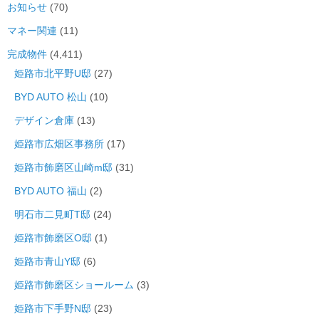
お知らせ
(70)
マネー関連
(11)
完成物件
(4,411)
姫路市北平野U邸
(27)
BYD AUTO 松山
(10)
デザイン倉庫
(13)
姫路市広畑区事務所
(17)
姫路市飾磨区山崎m邸
(31)
BYD AUTO 福山
(2)
明石市二見町T邸
(24)
姫路市飾磨区O邸
(1)
姫路市青山Y邸
(6)
姫路市飾磨区ショールーム
(3)
姫路市下手野N邸
(23)