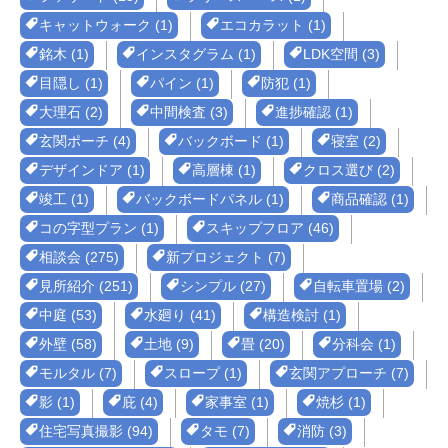
キャットウォーク (1)
エコカラット (1)
銘木 (1)
インスタグラム (1)
LDK空間 (3)
目隠し (1)
パイン (1)
防犯 (1)
大理石 (2)
中間検査 (3)
進捗確認 (1)
玄関ポーチ (4)
バックボード (1)
寝室 (2)
デザインドア (1)
高層棟 (1)
クロス選び (2)
竣工 (1)
バックボードパネル (1)
商品確認 (1)
コの字型プラン (1)
スキップフロア (46)
相談会 (275)
新プロジェクト (7)
見所紹介 (251)
シンプル (27)
自転車置場 (2)
中庭 (53)
水廻り (41)
構造検討 (1)
外壁 (58)
土地 (9)
畳 (20)
分科会 (1)
モルタル (7)
スロープ (1)
玄関アプローチ (7)
影 (1)
庇 (4)
家事室 (1)
焼杉 (1)
住宅写真撮影 (94)
タモ (7)
消防 (3)