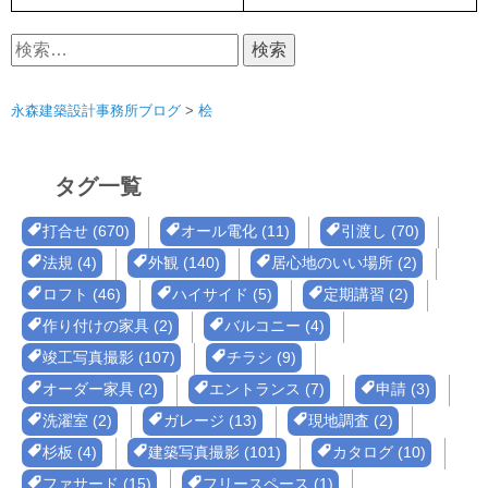
検
索:
永森建築設計事務所ブログ
>
桧
タグ一覧
打合せ (670)
オール電化 (11)
引渡し (70)
法規 (4)
外観 (140)
居心地のいい場所 (2)
ロフト (46)
ハイサイド (5)
定期講習 (2)
作り付けの家具 (2)
バルコニー (4)
竣工写真撮影 (107)
チラシ (9)
オーダー家具 (2)
エントランス (7)
申請 (3)
洗濯室 (2)
ガレージ (13)
現地調査 (2)
杉板 (4)
建築写真撮影 (101)
カタログ (10)
ファサード (15)
フリースペース (1)