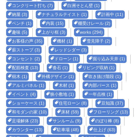
コンクリート打ち (7)
白洲そとん壁 (1)
納屋 (3)
ナチュラルテイスト (1)
計画中 (11)
ベンチ (1)
内装 (15)
棚受けレール (2)
趣味 (5)
上がり框 (3)
works (294)
お客様の声 (35)
機材 (1)
雪見障子 (2)
薪ストーブ (3)
レッドシダー (3)
コンセント (2)
ドローン (1)
掘り込み天井 (1)
配筋検査 (13)
沓石 (1)
リビング収納 (1)
樹木 (1)
外構デザイン (1)
吹き抜け階段 (1)
アルミパネル (1)
木材 (1)
内部パース (1)
イベント (4)
狭小敷地 (1)
一年点検 (1)
ショーケース (1)
住宅ローン (8)
豆知識 (37)
和モダンの家 (10)
床材 (59)
フローリング (13)
足場解体 (23)
サンルーム (9)
のぼり棒 (8)
カウンター (13)
駐車場 (48)
仕上げ (63)