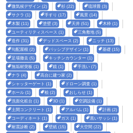
微気候デザイン (2)
杉 (22)
琉球畳 (3)
サクラ (1)
手すり (17)
風景 (14)
木製 (11)
塗壁 (3)
天井 (51)
木枠 (1)
ユーティリティスペース (1)
三角敷地 (5)
造作 (31)
デッドスペース (2)
ニッチ (13)
勾配屋根 (2)
パッシブデザイン (1)
基礎 (15)
足場撤去 (5)
キッチンカウンター (1)
無垢材突板 (1)
鏡 (1)
手洗い (7)
ナラ (4)
高台に建つ家 (2)
シャッターゲート (1)
ドローン調査 (1)
ホール (1)
桧 (2)
おしらせ (1)
洗面化粧台 (1)
3D (1)
空調設備 (1)
土間コンクリート (1)
アルバム (1)
計画 (2)
コーディネート (1)
ガス (1)
黒いサッシ (1)
耐震診断 (2)
壁紙 (15)
大空間 (22)