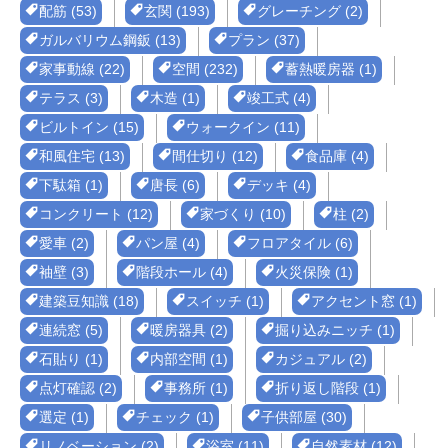
配筋 (53)
玄関 (193)
グレーチング (2)
ガルバリウム鋼鈑 (13)
プラン (37)
家事動線 (22)
空間 (232)
蓄熱暖房器 (1)
テラス (3)
木造 (1)
竣工式 (4)
ビルトイン (15)
ウォークイン (11)
和風住宅 (13)
間仕切り (12)
食品庫 (4)
下駄箱 (1)
唐長 (6)
デッキ (4)
コンクリート (12)
家づくり (10)
柱 (2)
愛車 (2)
パン屋 (4)
フロアタイル (6)
袖壁 (3)
階段ホール (4)
火災保険 (1)
建築豆知識 (18)
スイッチ (1)
アクセント窓 (1)
連続窓 (5)
暖房器具 (2)
掘り込みニッチ (1)
石貼り (1)
内部空間 (1)
カジュアル (2)
点灯確認 (2)
事務所 (1)
折り返し階段 (1)
選定 (1)
チェック (1)
子供部屋 (30)
リノベーション (2)
浴室 (11)
自然素材 (12)