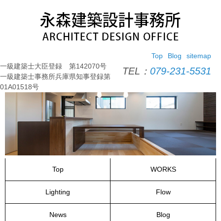
コ
ン
テ
ン
ツ
Top
Blog
sitemap
へ
一級建築士大臣登録 第142070号
ス
TEL：
079-231-5531
一級建築士事務所兵庫県知事登録第
キ
01A01518号
ッ
プ
Top
WORKS
Lighting
Flow
News
Blog