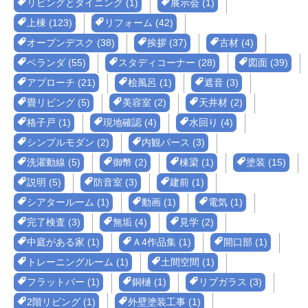
リビングとダイニング (1)
展示会 (1)
上棟 (123)
リフォーム (42)
オープンデスク (38)
挨拶 (37)
古材 (4)
ベランダ (55)
スタディコーナー (28)
図面 (39)
アプローチ (21)
桧風呂 (1)
遮音 (3)
畳リビング (5)
美容室 (2)
天井材 (2)
格子戸 (1)
現地確認 (4)
水回り (4)
シンプルモダン (2)
内観パース (3)
洗濯動線 (5)
御幣 (2)
棟梁 (1)
塗装 (15)
説明 (5)
防音室 (3)
建前 (1)
シアタールーム (1)
動画 (1)
電気 (1)
完了検査 (3)
無垢 (4)
見学 (2)
中庭がある家 (1)
Ａ4作品集 (1)
開口部 (1)
トレーニングルーム (1)
土間空間 (1)
フラットバー (1)
銅樋 (1)
リブガラス (3)
2階リビング (1)
外壁塗装工事 (1)