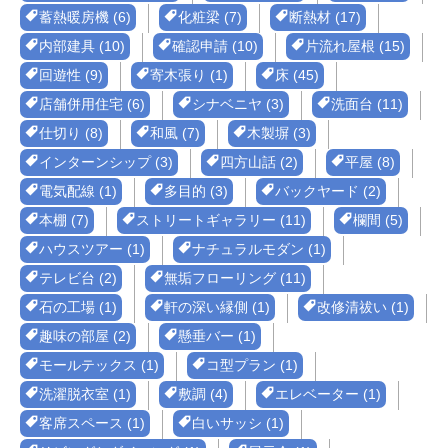
蓄熱暖房機 (6)
化粧梁 (7)
断熱材 (17)
内部建具 (10)
確認申請 (10)
片流れ屋根 (15)
回遊性 (9)
寄木張り (1)
床 (45)
店舗併用住宅 (6)
シナベニヤ (3)
洗面台 (11)
仕切り (8)
和風 (7)
木製塀 (3)
インターンシップ (3)
四方山話 (2)
平屋 (8)
電気配線 (1)
多目的 (3)
バックヤード (2)
本棚 (7)
ストリートギャラリー (11)
欄間 (5)
ハウスツアー (1)
ナチュラルモダン (1)
テレビ台 (2)
無垢フローリング (11)
石の工場 (1)
軒の深い縁側 (1)
改修清祓い (1)
趣味の部屋 (2)
懸垂バー (1)
モールテックス (1)
コ型プラン (1)
洗濯脱衣室 (1)
敷調 (4)
エレベーター (1)
客席スペース (1)
白いサッシ (1)