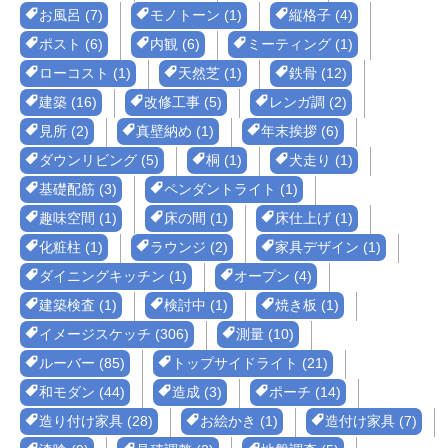
お風呂 (7)
モノトーン (1)
縦格子 (4)
ポスト (6)
内観 (6)
ミーティング (1)
ローコスト (1)
天然芝 (1)
鉄骨 (12)
建築 (16)
改修工事 (5)
レンガ調 (2)
見所 (2)
真壁納め (1)
年末挨拶 (6)
ダウンリビング (5)
桐 (1)
犬走り (1)
基礎配筋 (3)
ペンダントライト (1)
趣味空間 (1)
床の間 (1)
床仕上げ (1)
化粧柱 (1)
ラウンジ (2)
家具デザイン (1)
ダイニングキッチン (1)
オープン (4)
建築検査 (1)
検討中 (1)
焼き板 (1)
イメージスケッチ (306)
測量 (10)
ルーバー (85)
トップサイドライト (21)
和モダン (44)
造成 (3)
ポーチ (14)
造り付け家具 (28)
お絵かき (1)
造付け家具 (7)