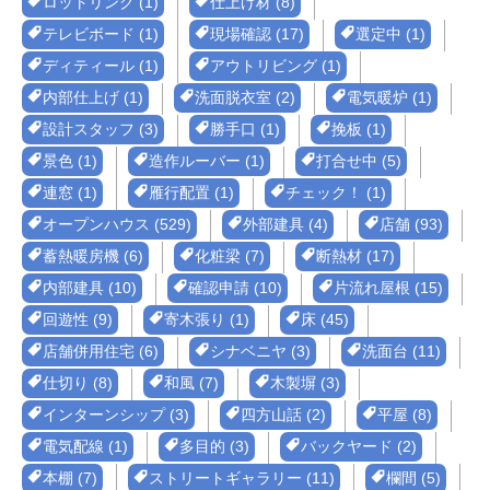
ロットリング (1)
仕上げ材 (8)
テレビボード (1)
現場確認 (17)
選定中 (1)
ディティール (1)
アウトリビング (1)
内部仕上げ (1)
洗面脱衣室 (2)
電気暖炉 (1)
設計スタッフ (3)
勝手口 (1)
挽板 (1)
景色 (1)
造作ルーバー (1)
打合せ中 (5)
連窓 (1)
雁行配置 (1)
チェック！ (1)
オープンハウス (529)
外部建具 (4)
店舗 (93)
蓄熱暖房機 (6)
化粧梁 (7)
断熱材 (17)
内部建具 (10)
確認申請 (10)
片流れ屋根 (15)
回遊性 (9)
寄木張り (1)
床 (45)
店舗併用住宅 (6)
シナベニヤ (3)
洗面台 (11)
仕切り (8)
和風 (7)
木製塀 (3)
インターンシップ (3)
四方山話 (2)
平屋 (8)
電気配線 (1)
多目的 (3)
バックヤード (2)
本棚 (7)
ストリートギャラリー (11)
欄間 (5)