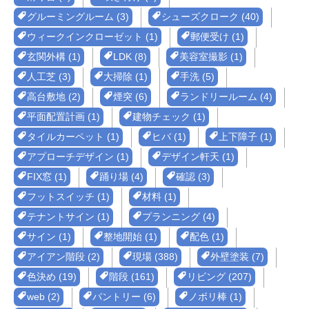
グルーミングルーム (3)
シューズクローク (40)
ウィークインクローゼット (1)
郵便受け (1)
玄関外構 (1)
LDK (8)
美容室撮影 (1)
人工芝 (3)
大掃除 (1)
手洗 (5)
高台敷地 (2)
煙突 (6)
ランドリールーム (4)
平面配置計画 (1)
建物チェック (1)
タイルカーペット (1)
ヒバ (1)
上下障子 (1)
アプローチデザイン (1)
デザイン軒天 (1)
FIX窓 (1)
踊り場 (4)
確認 (3)
フットスイッチ (1)
材料 (1)
テナントサイン (1)
プランニング (4)
サイン (1)
整地開始 (1)
配色 (1)
アイアン階段 (2)
現場 (388)
外壁塗装 (7)
色決め (19)
階段 (161)
リビング (207)
web (2)
パントリー (6)
ノボリ棒 (1)