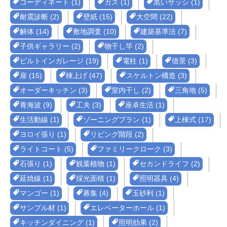
コーディネート (1)
ガス (1)
黒いサッシ (1)
耐震診断 (2)
壁紙 (15)
大空間 (22)
解体 (14)
敷地調査 (10)
建築基準法 (7)
子供ギャラリー (2)
物干し竿 (2)
ビルトインガレージ (19)
電柱 (1)
借景 (3)
扉 (15)
棟上げ (47)
スケルトン構造 (3)
オーダーキッチン (3)
室内干し (2)
三角地 (5)
青海波 (9)
工夫 (3)
座卓生活 (1)
生活動線 (1)
ゾーニングプラン (1)
上棟式 (17)
ヨロイ張り (1)
リビング階段 (2)
ライトコート (5)
ファミリークローク (3)
石張り (1)
観葉植物 (1)
セカンドライフ (2)
延焼線 (1)
採光面積 (1)
照明器具 (4)
マンゴー (1)
募集 (4)
玉砂利 (1)
サンプル材 (1)
エレベーターホール (1)
キッチンダイニング (1)
照明効果 (2)