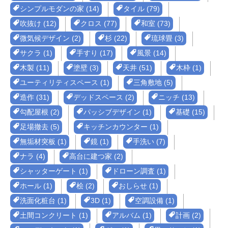
シンプルモダンの家 (14)
タイル (79)
吹抜け (12)
クロス (77)
和室 (73)
微気候デザイン (2)
杉 (22)
琉球畳 (3)
サクラ (1)
手すり (17)
風景 (14)
木製 (11)
塗壁 (3)
天井 (51)
木枠 (1)
ユーティリティスペース (1)
三角敷地 (5)
造作 (31)
デッドスペース (2)
ニッチ (13)
勾配屋根 (2)
パッシブデザイン (1)
基礎 (15)
足場撤去 (5)
キッチンカウンター (1)
無垢材突板 (1)
鏡 (1)
手洗い (7)
ナラ (4)
高台に建つ家 (2)
シャッターゲート (1)
ドローン調査 (1)
ホール (1)
桧 (2)
おしらせ (1)
洗面化粧台 (1)
3D (1)
空調設備 (1)
土間コンクリート (1)
アルバム (1)
計画 (2)