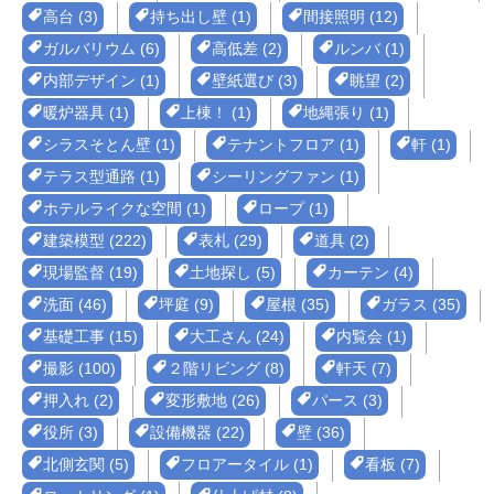
高台 (3)
持ち出し壁 (1)
間接照明 (12)
ガルバリウム (6)
高低差 (2)
ルンバ (1)
内部デザイン (1)
壁紙選び (3)
眺望 (2)
暖炉器具 (1)
上棟！ (1)
地縄張り (1)
シラスそとん壁 (1)
テナントフロア (1)
軒 (1)
テラス型通路 (1)
シーリングファン (1)
ホテルライクな空間 (1)
ロープ (1)
建築模型 (222)
表札 (29)
道具 (2)
現場監督 (19)
土地探し (5)
カーテン (4)
洗面 (46)
坪庭 (9)
屋根 (35)
ガラス (35)
基礎工事 (15)
大工さん (24)
内覧会 (1)
撮影 (100)
２階リビング (8)
軒天 (7)
押入れ (2)
変形敷地 (26)
パース (3)
役所 (3)
設備機器 (22)
壁 (36)
北側玄関 (5)
フロアータイル (1)
看板 (7)