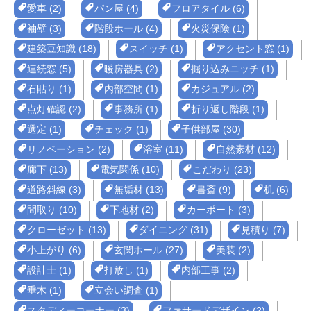
愛車 (2)
パン屋 (4)
フロアタイル (6)
袖壁 (3)
階段ホール (4)
火災保険 (1)
建築豆知識 (18)
スイッチ (1)
アクセント窓 (1)
連続窓 (5)
暖房器具 (2)
掘り込みニッチ (1)
石貼り (1)
内部空間 (1)
カジュアル (2)
点灯確認 (2)
事務所 (1)
折り返し階段 (1)
選定 (1)
チェック (1)
子供部屋 (30)
リノベーション (2)
浴室 (11)
自然素材 (12)
廊下 (13)
電気関係 (10)
こだわり (23)
道路斜線 (3)
無垢材 (13)
書斎 (9)
机 (6)
間取り (10)
下地材 (2)
カーポート (3)
クローゼット (13)
ダイニング (31)
見積り (7)
小上がり (6)
玄関ホール (27)
美装 (2)
設計士 (1)
打放し (1)
内部工事 (2)
垂木 (1)
立会い調査 (1)
スタディーコーナー (3)
ファサードデザイン (2)