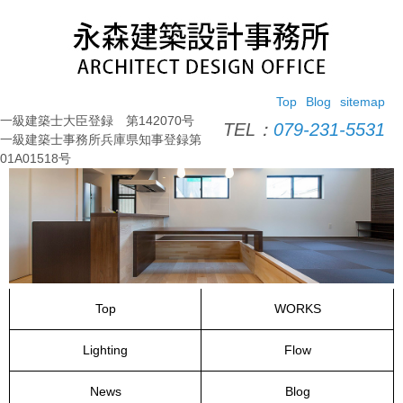
コ
ン
テ
ン
ツ
Top
Blog
sitemap
へ
一級建築士大臣登録 第142070号
ス
TEL：
079-231-5531
一級建築士事務所兵庫県知事登録第
キ
01A01518号
ッ
プ
Top
WORKS
Lighting
Flow
News
Blog