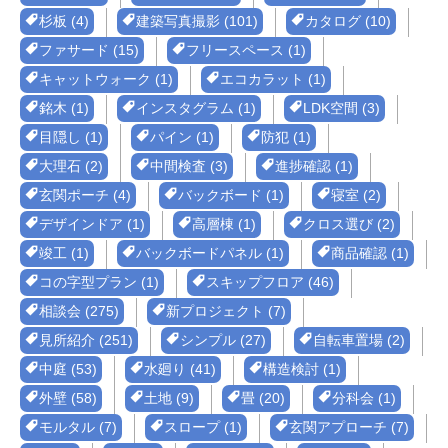
杉板 (4)
建築写真撮影 (101)
カタログ (10)
ファサード (15)
フリースペース (1)
キャットウォーク (1)
エコカラット (1)
銘木 (1)
インスタグラム (1)
LDK空間 (3)
目隠し (1)
パイン (1)
防犯 (1)
大理石 (2)
中間検査 (3)
進捗確認 (1)
玄関ポーチ (4)
バックボード (1)
寝室 (2)
デザインドア (1)
高層棟 (1)
クロス選び (2)
竣工 (1)
バックボードパネル (1)
商品確認 (1)
コの字型プラン (1)
スキップフロア (46)
相談会 (275)
新プロジェクト (7)
見所紹介 (251)
シンプル (27)
自転車置場 (2)
中庭 (53)
水廻り (41)
構造検討 (1)
外壁 (58)
土地 (9)
畳 (20)
分科会 (1)
モルタル (7)
スロープ (1)
玄関アプローチ (7)