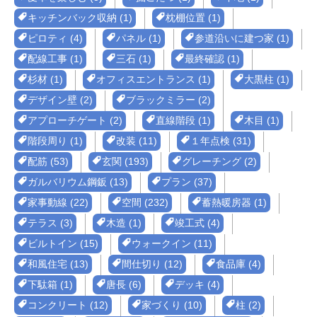
キッチンバック収納 (1)
枕棚位置 (1)
ピロティ (4)
パネル (1)
参道沿いに建つ家 (1)
配線工事 (1)
三石 (1)
最終確認 (1)
杉材 (1)
オフィスエントランス (1)
大黒柱 (1)
デザイン壁 (2)
ブラックミラー (2)
アプローチゲート (2)
直線階段 (1)
木目 (1)
階段周り (1)
改装 (11)
１年点検 (31)
配筋 (53)
玄関 (193)
グレーチング (2)
ガルバリウム鋼鈑 (13)
プラン (37)
家事動線 (22)
空間 (232)
蓄熱暖房器 (1)
テラス (3)
木造 (1)
竣工式 (4)
ビルトイン (15)
ウォークイン (11)
和風住宅 (13)
間仕切り (12)
食品庫 (4)
下駄箱 (1)
唐長 (6)
デッキ (4)
コンクリート (12)
家づくり (10)
柱 (2)