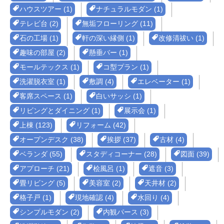
ハウスツアー (1)
ナチュラルモダン (1)
テレビ台 (2)
無垢フローリング (11)
石の工場 (1)
軒の深い縁側 (1)
改修清祓い (1)
趣味の部屋 (2)
懸垂バー (1)
モールテックス (1)
コ型プラン (1)
洗濯脱衣室 (1)
敷調 (4)
エレベーター (1)
客席スペース (1)
白いサッシ (1)
リビングとダイニング (1)
展示会 (1)
上棟 (123)
リフォーム (42)
オープンデスク (38)
挨拶 (37)
古材 (4)
ベランダ (55)
スタディコーナー (28)
図面 (39)
アプローチ (21)
桧風呂 (1)
遮音 (3)
畳リビング (5)
美容室 (2)
天井材 (2)
格子戸 (1)
現地確認 (4)
水回り (4)
シンプルモダン (2)
内観パース (3)