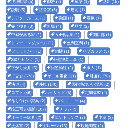
洗濯動線 (5)
御幣 (2)
棟梁 (1)
塗装 (15)
説明 (5)
防音室 (3)
建前 (1)
シアタールーム (1)
動画 (1)
電気 (1)
完了検査 (3)
無垢 (4)
見学 (2)
中庭がある家 (1)
Ａ4作品集 (1)
開口部 (1)
トレーニングルーム (1)
土間空間 (1)
フラットバー (1)
銅樋 (1)
リブガラス (3)
2階リビング (1)
外壁塗装工事 (1)
下がり天井 (3)
回遊動線 (2)
搬入 (1)
打合せ (670)
オール電化 (11)
引渡し (70)
法規 (4)
外観 (140)
居心地のいい場所 (2)
ロフト (46)
ハイサイド (5)
定期講習 (2)
作り付けの家具 (2)
バルコニー (4)
竣工写真撮影 (107)
チラシ (9)
オーダー家具 (2)
エントランス (7)
申請 (3)
洗濯室 (2)
ガレージ (13)
現地調査 (2)