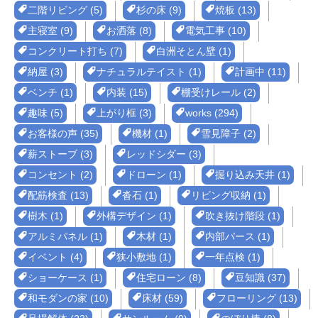
二階リビング (5)
杉の床 (9)
焼板 (13)
主寝室 (9)
お洒落 (8)
電気工事 (10)
コンクリート打ち (7)
白洲そとん壁 (1)
納屋 (3)
ナチュラルテイスト (1)
計画中 (11)
ベンチ (1)
内装 (15)
棚受けレール (2)
趣味 (5)
上がり框 (3)
works (294)
お客様の声 (35)
機材 (1)
雪見障子 (2)
薪ストーブ (3)
レッドシダー (3)
コンセント (2)
ドローン (1)
掘り込み天井 (1)
配筋検査 (13)
沓石 (1)
リビング収納 (1)
樹木 (1)
外構デザイン (1)
吹き抜け階段 (1)
アルミパネル (1)
木材 (1)
内部パース (1)
イベント (4)
狭小敷地 (1)
一年点検 (1)
ショーケース (1)
住宅ローン (8)
豆知識 (37)
和モダンの家 (10)
床材 (59)
フローリング (13)