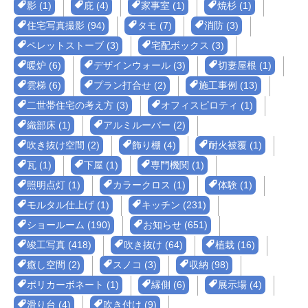
影 (1)
庇 (4)
家事室 (1)
焼杉 (1)
住宅写真撮影 (94)
タモ (7)
消防 (3)
ペレットストーブ (3)
宅配ボックス (3)
暖炉 (6)
デザインウォール (3)
切妻屋根 (1)
雲梯 (6)
プラン打合せ (2)
施工事例 (13)
二世帯住宅の考え方 (3)
オフィスピロティ (1)
織部床 (1)
アルミルーバー (2)
吹き抜け空間 (2)
飾り棚 (4)
耐火被覆 (1)
瓦 (1)
下屋 (1)
専門機関 (1)
照明点灯 (1)
カラークロス (1)
体験 (1)
モルタル仕上げ (1)
キッチン (231)
ショールーム (190)
お知らせ (651)
竣工写真 (418)
吹き抜け (64)
植栽 (16)
癒し空間 (2)
スノコ (3)
収納 (98)
ポリカーボネート (1)
縁側 (6)
展示場 (4)
滑り台 (4)
吹き付け (9)