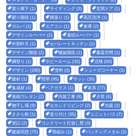
渡り廊下 (1)
サイディング (3)
玄関ドア (1)
廻り階段 (1)
縄張り (1)
高圧洗浄 (1)
ガルバ (1)
エアコン (1)
倉庫 (2)
デザインルーバー (2)
連続ルーバー (1)
外部軒天 (1)
セパレートキッチン (1)
デザイン階段 (2)
螺旋階段 (1)
書斎空間 (1)
綱登り (1)
ホビールーム (32)
点検 (50)
デザイン (180)
塗料 (3)
シューズコーナー (1)
建材 (1)
照明 (95)
サッシ (35)
集成材 (4)
ペアガラス (1)
家具 (77)
発砲ウレタン (2)
内装工事 (8)
夕景 (6)
物干し場 (9)
セカンドリビング (2)
光庭 (2)
ささら桁 (1)
造り付け (35)
ユニットバス (7)
登記 (2)
コンクリート打放し壁 (3)
建築回想 (75)
骨組み (1)
パンチングメタル (2)