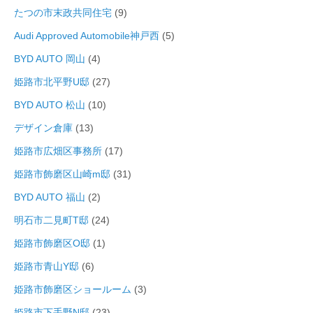
たつの市末政共同住宅
(9)
Audi Approved Automobile神戸西
(5)
BYD AUTO 岡山
(4)
姫路市北平野U邸
(27)
BYD AUTO 松山
(10)
デザイン倉庫
(13)
姫路市広畑区事務所
(17)
姫路市飾磨区山崎m邸
(31)
BYD AUTO 福山
(2)
明石市二見町T邸
(24)
姫路市飾磨区O邸
(1)
姫路市青山Y邸
(6)
姫路市飾磨区ショールーム
(3)
姫路市下手野N邸
(23)