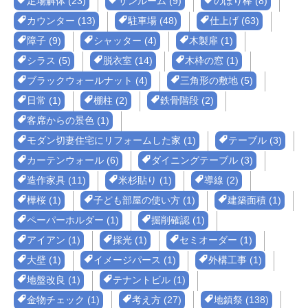
足場解体 (23)
サンルーム (9)
のぼり棒 (8)
カウンター (13)
駐車場 (48)
仕上げ (63)
障子 (9)
シャッター (4)
木製扉 (1)
シラス (5)
脱衣室 (14)
木枠の窓 (1)
ブラックウォールナット (4)
三角形の敷地 (5)
日常 (1)
棚柱 (2)
鉄骨階段 (2)
客席からの景色 (1)
モダン切妻住宅にリフォームした家 (1)
テーブル (3)
カーテンウォール (6)
ダイニングテーブル (3)
造作家具 (11)
米杉貼り (1)
導線 (2)
樺桜 (1)
子ども部屋の使い方 (1)
建築面積 (1)
ペーパーホルダー (1)
掘削確認 (1)
アイアン (1)
採光 (1)
セミオーダー (1)
大壁 (1)
イメージパース (1)
外構工事 (1)
地盤改良 (1)
テナントビル (1)
金物チェック (1)
考え方 (27)
地鎮祭 (138)