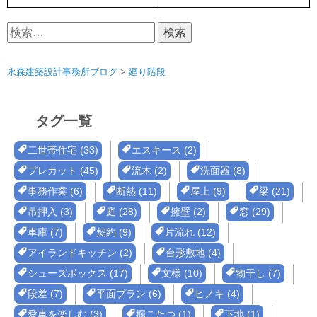
検
索:
永森建築設計事務所ブログ
>
廻り階段
タグ一覧
二世帯住宅 (33)
エスキース (2)
プレカット (45)
流木 (2)
洗面器 (8)
事務作業 (6)
断熱 (11)
屋上 (9)
梁 (21)
吊押入 (3)
庭 (28)
擁壁 (2)
窓 (29)
車庫 (7)
契約 (9)
片流れ (12)
アイランドキッチン (2)
台形敷地 (4)
シューズボックス (17)
文様 (10)
物干し (7)
段差 (7)
平面プラン (6)
ヒノキ (4)
愛車を楽しむ (3)
掘こたつ (1)
下地 (1)