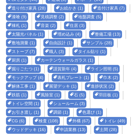
造り付け家具 (28)
お絵かき (1)
造付け家具 (7)
漆喰 (9)
見積調整 (2)
地盤調査 (5)
棟札 (1)
音楽 (2)
住居 (3)
太陽光パネル (1)
埋め込み (4)
整備工場 (13)
敷地測量 (1)
自由設計 (1)
サンプル (28)
ストーブ (7)
職人 (3)
タイル貼り (1)
厨房 (1)
カーテンウォールガラス (1)
掘りごたつ (1)
謹賀新年 (4)
ライン照明 (5)
モックアップ (4)
表札プレート (1)
巾木 (2)
解体工事 (1)
展望デッキ (1)
進捗状況 (2)
鉄筋 (1)
風除室 (1)
石 (5)
羽目板 (1)
トイレ空間 (1)
シュールーム (3)
お引き渡し (1)
調節 (1)
色選び (1)
CG (6)
検査 (108)
外構 (67)
トイレ (49)
ウッドデッキ (16)
申請業務 (13)
土間 (28)