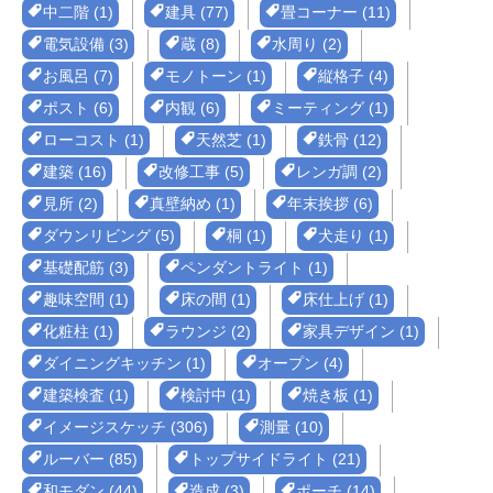
中二階 (1)
建具 (77)
畳コーナー (11)
電気設備 (3)
蔵 (8)
水周り (2)
お風呂 (7)
モノトーン (1)
縦格子 (4)
ポスト (6)
内観 (6)
ミーティング (1)
ローコスト (1)
天然芝 (1)
鉄骨 (12)
建築 (16)
改修工事 (5)
レンガ調 (2)
見所 (2)
真壁納め (1)
年末挨拶 (6)
ダウンリビング (5)
桐 (1)
犬走り (1)
基礎配筋 (3)
ペンダントライト (1)
趣味空間 (1)
床の間 (1)
床仕上げ (1)
化粧柱 (1)
ラウンジ (2)
家具デザイン (1)
ダイニングキッチン (1)
オープン (4)
建築検査 (1)
検討中 (1)
焼き板 (1)
イメージスケッチ (306)
測量 (10)
ルーバー (85)
トップサイドライト (21)
和モダン (44)
造成 (3)
ポーチ (14)