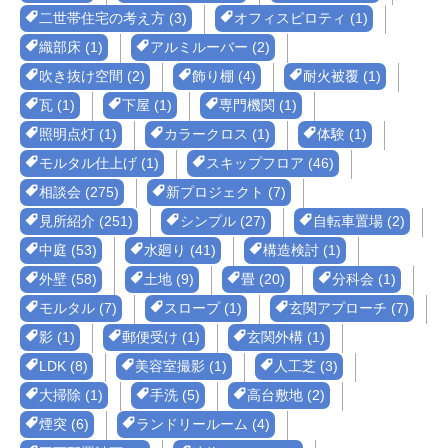
二世帯住宅の考え方 (3)
オフィスピロティ (1)
織部床 (1)
アルミルーバー (2)
吹き抜け空間 (2)
飾り棚 (4)
耐火被覆 (1)
瓦 (1)
下屋 (1)
専門機関 (1)
照明点灯 (1)
カラークロス (1)
体験 (1)
モルタル仕上げ (1)
スキップフロア (46)
相談会 (275)
新プロジェクト (7)
見所紹介 (251)
シンプル (27)
自転車置場 (2)
中庭 (53)
水廻り (41)
構造検討 (1)
外壁 (58)
土地 (9)
畳 (20)
分科会 (1)
モルタル (7)
スロープ (1)
玄関アプローチ (7)
影 (1)
郵便受け (1)
玄関外構 (1)
LDK (8)
美容室撮影 (1)
人工芝 (3)
大掃除 (1)
手洗 (5)
高台敷地 (2)
煙突 (6)
ランドリールーム (4)