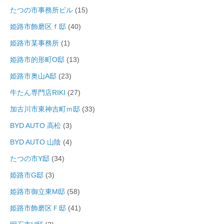
たつの市事務所ビル
(15)
姫路市飾磨区ｆ邸
(40)
姫路市某事務所
(1)
姫路市的形町O邸
(13)
姫路市奥山A邸
(23)
牛たん専門店RIKI
(27)
加古川市東神吉町ｍ邸
(33)
BYD AUTO 高松
(3)
BYD AUTO 山陰
(4)
たつの市Y邸
(34)
姫路市G邸
(3)
姫路市御立東M邸
(58)
姫路市飾磨区Ｆ邸
(41)