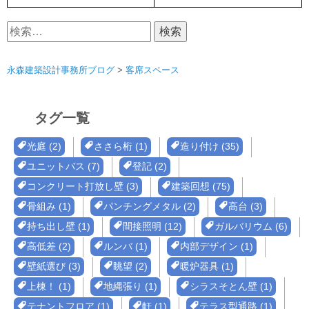
検
索:
永森建築設計事務所ブログ
>
客席スペース
タグ一覧
光庭 (2)
ささら桁 (1)
造り付け (35)
ユニットバス (7)
登記 (2)
コンクリート打放し壁 (3)
建築回想 (75)
骨組み (1)
パンチングメタル (2)
高台 (3)
持ち出し壁 (1)
間接照明 (12)
ガルバリウム (6)
高低差 (2)
ルンバ (1)
内部デザイン (1)
壁紙選び (3)
眺望 (2)
暖炉器具 (1)
上棟！ (1)
地縄張り (1)
シラスそとん壁 (1)
テナントフロア (1)
軒 (1)
テラス型通路 (1)