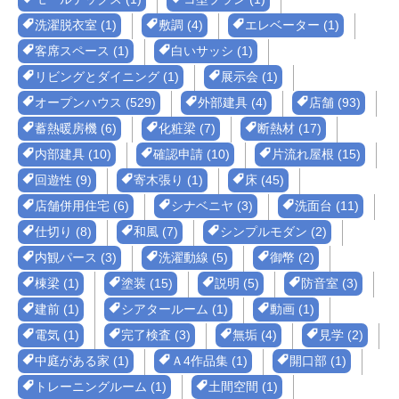
洗濯脱衣室 (1)
敷調 (4)
エレベーター (1)
客席スペース (1)
白いサッシ (1)
リビングとダイニング (1)
展示会 (1)
オープンハウス (529)
外部建具 (4)
店舗 (93)
蓄熱暖房機 (6)
化粧梁 (7)
断熱材 (17)
内部建具 (10)
確認申請 (10)
片流れ屋根 (15)
回遊性 (9)
寄木張り (1)
床 (45)
店舗併用住宅 (6)
シナベニヤ (3)
洗面台 (11)
仕切り (8)
和風 (7)
シンプルモダン (2)
内観パース (3)
洗濯動線 (5)
御幣 (2)
棟梁 (1)
塗装 (15)
説明 (5)
防音室 (3)
建前 (1)
シアタールーム (1)
動画 (1)
電気 (1)
完了検査 (3)
無垢 (4)
見学 (2)
中庭がある家 (1)
Ａ4作品集 (1)
開口部 (1)
トレーニングルーム (1)
土間空間 (1)