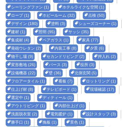
シーリングファン (1)
ホテルライクな空間 (1)
ロープ (1)
ホビールーム (32)
点検 (50)
デザイン (180)
塗料 (3)
シューズコーナー (1)
建材 (1)
照明 (95)
サッシ (35)
集成材 (4)
ペアガラス (1)
家具 (77)
発砲ウレタン (2)
内装工事 (8)
夕景 (6)
物干し場 (9)
セカンドリビング (2)
押入れ (2)
変形敷地 (26)
パース (3)
役所 (3)
設備機器 (22)
壁 (36)
北側玄関 (5)
フロアータイル (1)
看板 (7)
ロットリング (1)
仕上げ材 (8)
テレビボード (1)
現場確認 (17)
選定中 (1)
ディティール (1)
アウトリビング (1)
内部仕上げ (1)
洗面脱衣室 (2)
電気暖炉 (1)
設計スタッフ (3)
勝手口 (1)
挽板 (1)
景色 (1)