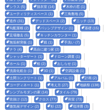
シラス (5)
脱衣室 (14)
木枠の窓 (1)
ユーティリティスペース (1)
三角敷地 (5)
造作 (31)
デッドスペース (2)
ニッチ (13)
勾配屋根 (2)
パッシブデザイン (1)
基礎 (15)
足場撤去 (5)
キッチンカウンター (1)
無垢材突板 (1)
鏡 (1)
手洗い (7)
ナラ (4)
高台に建つ家 (2)
シャッターゲート (1)
ドローン調査 (1)
ホール (1)
桧 (2)
おしらせ (1)
洗面化粧台 (1)
3D (1)
空調設備 (1)
土間コンクリート (1)
アルバム (1)
計画 (2)
コーディネート (1)
考え方 (27)
地鎮祭 (138)
シンプルモダンの家 (14)
タイル (79)
吹抜け (12)
クロス (77)
和室 (73)
微気候デザイン (2)
杉 (22)
琉球畳 (3)