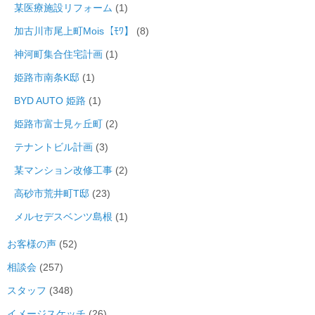
某医療施設リフォーム
(1)
加古川市尾上町Mois【ﾓﾜ】
(8)
神河町集合住宅計画
(1)
姫路市南条K邸
(1)
BYD AUTO 姫路
(1)
姫路市富士見ヶ丘町
(2)
テナントビル計画
(3)
某マンション改修工事
(2)
高砂市荒井町T邸
(23)
メルセデスベンツ島根
(1)
お客様の声
(52)
相談会
(257)
スタッフ
(348)
イメージスケッチ
(26)