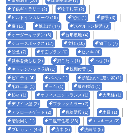
敷地調査 (10)
建築基準法 (7)
子供ギャラリー (2)
物干し竿 (2)
ビルトインガレージ (19)
電柱 (1)
借景 (3)
扉 (15)
棟上げ (47)
スケルトン構造 (3)
オーダーキッチン (3)
台形敷地 (4)
シューズボックス (17)
文様 (10)
物干し (7)
段差 (7)
平面プラン (6)
ヒノキ (4)
愛車を楽しむ (3)
掘こたつ (1)
下地 (1)
キッチンバック収納 (1)
枕棚位置 (1)
ピロティ (4)
パネル (1)
参道沿いに建つ家 (1)
配線工事 (1)
三石 (1)
最終確認 (1)
杉材 (1)
オフィスエントランス (1)
大黒柱 (1)
デザイン壁 (2)
ブラックミラー (2)
アプローチゲート (2)
直線階段 (1)
木目 (1)
階段周り (1)
二世帯住宅 (33)
エスキース (2)
プレカット (45)
流木 (2)
洗面器 (8)