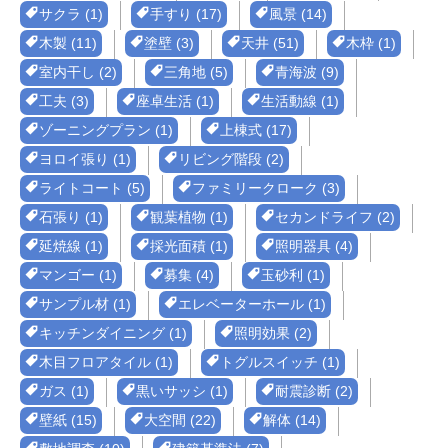
サクラ (1)
手すり (17)
風景 (14)
木製 (11)
塗壁 (3)
天井 (51)
木枠 (1)
室内干し (2)
三角地 (5)
青海波 (9)
工夫 (3)
座卓生活 (1)
生活動線 (1)
ゾーニングプラン (1)
上棟式 (17)
ヨロイ張り (1)
リビング階段 (2)
ライトコート (5)
ファミリークローク (3)
石張り (1)
観葉植物 (1)
セカンドライフ (2)
延焼線 (1)
採光面積 (1)
照明器具 (4)
マンゴー (1)
募集 (4)
玉砂利 (1)
サンプル材 (1)
エレベーターホール (1)
キッチンダイニング (1)
照明効果 (2)
木目フロアタイル (1)
トグルスイッチ (1)
ガス (1)
黒いサッシ (1)
耐震診断 (2)
壁紙 (15)
大空間 (22)
解体 (14)