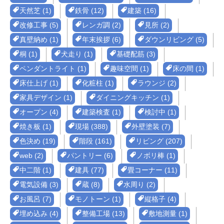
天然芝 (1)
鉄骨 (12)
建築 (16)
改修工事 (5)
レンガ調 (2)
見所 (2)
真壁納め (1)
年末挨拶 (6)
ダウンリビング (5)
桐 (1)
犬走り (1)
基礎配筋 (3)
ペンダントライト (1)
趣味空間 (1)
床の間 (1)
床仕上げ (1)
化粧柱 (1)
ラウンジ (2)
家具デザイン (1)
ダイニングキッチン (1)
オープン (4)
建築検査 (1)
検討中 (1)
焼き板 (1)
現場 (388)
外壁塗装 (7)
色決め (19)
階段 (161)
リビング (207)
web (2)
パントリー (6)
ノボリ棒 (1)
中二階 (1)
建具 (77)
畳コーナー (11)
電気設備 (3)
蔵 (8)
水周り (2)
お風呂 (7)
モノトーン (1)
縦格子 (4)
埋め込み (4)
整備工場 (13)
敷地測量 (1)