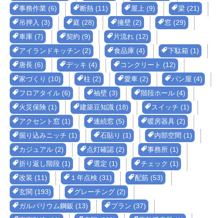
事務作業 (6)
断熱 (11)
屋上 (9)
梁 (21)
吊押入 (3)
庭 (28)
擁壁 (2)
窓 (29)
車庫 (7)
契約 (9)
片流れ (12)
アイランドキッチン (2)
食品庫 (4)
下駄箱 (1)
唐長 (6)
デッキ (4)
コンクリート (12)
家づくり (10)
柱 (2)
愛車 (2)
パン屋 (4)
フロアタイル (6)
袖壁 (3)
階段ホール (4)
火災保険 (1)
建築豆知識 (18)
スイッチ (1)
アクセント窓 (1)
連続窓 (5)
暖房器具 (2)
掘り込みニッチ (1)
石貼り (1)
内部空間 (1)
カジュアル (2)
点灯確認 (2)
事務所 (1)
折り返し階段 (1)
選定 (1)
チェック (1)
改装 (11)
１年点検 (31)
配筋 (53)
玄関 (193)
グレーチング (2)
ガルバリウム鋼鈑 (13)
プラン (37)