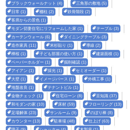
ブラックウォールナット (4)
三角形の敷地 (5)
日常 (1)
棚柱 (2)
鉄骨階段 (2)
客席からの景色 (1)
モダン切妻住宅にリフォームした家 (1)
テーブル (3)
カーテンウォール (6)
ダイニングテーブル (3)
造作家具 (11)
米杉貼り (1)
導線 (2)
樺桜 (1)
子ども部屋の使い方 (1)
建築面積 (1)
ペーパーホルダー (1)
掘削確認 (1)
アイアン (1)
採光 (1)
セミオーダー (1)
大壁 (1)
イメージパース (1)
外構工事 (1)
地盤改良 (1)
テナントビル (1)
金物チェック (1)
住宅ローン (8)
豆知識 (37)
和モダンの家 (10)
床材 (59)
フローリング (13)
足場解体 (23)
サンルーム (9)
のぼり棒 (8)
カウンター (13)
駐車場 (48)
仕上げ (63)
障子 (9)
シャッター (4)
木製扉 (1)