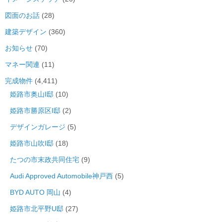
図面のお話
(28)
建築デザイン
(360)
お知らせ
(70)
マネー関連
(11)
完成物件
(4,411)
姫路市奥山I邸
(10)
姫路市勝原区I邸
(2)
デザインガレージ
(5)
姫路市山吹I邸
(18)
たつの市末政共同住宅
(9)
Audi Approved Automobile神戸西
(5)
BYD AUTO 岡山
(4)
姫路市北平野U邸
(27)