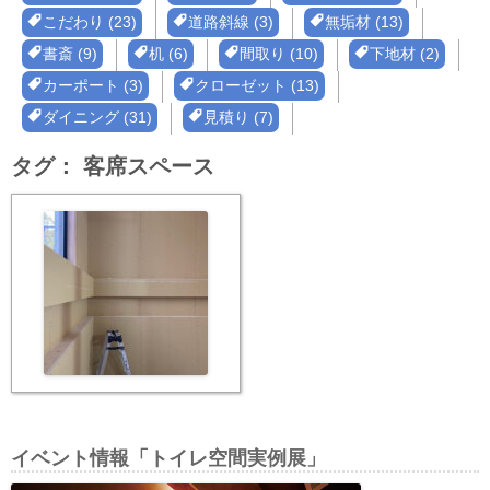
こだわり (23)
道路斜線 (3)
無垢材 (13)
書斎 (9)
机 (6)
間取り (10)
下地材 (2)
カーポート (3)
クローゼット (13)
ダイニング (31)
見積り (7)
タグ：
客席スペース
イベント情報「トイレ空間実例展」