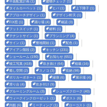
平面配置計画 (1)
建物チェック (1)
タイルカーペット (1)
ヒバ (1)
上下障子 (1)
アプローチデザイン (1)
デザイン軒天 (1)
FIX窓 (1)
踊り場 (4)
確認 (3)
フットスイッチ (1)
材料 (1)
テナントサイン (1)
プランニング (4)
サイン (1)
整地開始 (1)
配色 (1)
アイアン階段 (2)
キッチン (231)
ショールーム (190)
お知らせ (651)
竣工写真 (418)
吹き抜け (64)
植栽 (16)
癒し空間 (2)
スノコ (3)
収納 (98)
ポリカーボネート (1)
縁側 (6)
展示場 (4)
滑り台 (4)
吹き付け (9)
グルーミングルーム (3)
シューズクローク (40)
ウィークインクローゼット (1)
ポスト (6)
内観 (6)
ミーティング (1)
ローコスト (1)