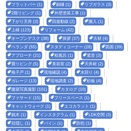
フラットバー (1)
銅樋 (1)
リブガラス (3)
2階リビング (1)
外壁塗装工事 (1)
下がり天井 (3)
回遊動線 (2)
搬入 (1)
上棟 (123)
リフォーム (42)
オープンデスク (38)
挨拶 (37)
古材 (4)
ベランダ (55)
スタディコーナー (28)
図面 (39)
アプローチ (21)
桧風呂 (1)
遮音 (3)
畳リビング (5)
美容室 (2)
天井材 (2)
格子戸 (1)
現地確認 (4)
水回り (4)
ガレージ (13)
現地調査 (2)
杉板 (4)
建築写真撮影 (101)
カタログ (10)
ファサード (15)
フリースペース (1)
キャットウォーク (1)
エコカラット (1)
銘木 (1)
インスタグラム (1)
LDK空間 (3)
目隠し (1)
パイン (1)
防犯 (1)