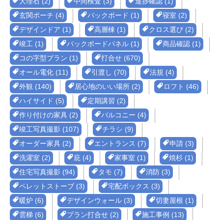
大理石 (2)
中間検査 (3)
進捗確認 (1)
玄関ポーチ (4)
バックボード (1)
寝室 (2)
デザインドア (1)
高層棟 (1)
クロス選び (2)
竣工 (1)
バックボードパネル (1)
商品確認 (1)
コの字型プラン (1)
打合せ (670)
オール電化 (11)
引渡し (70)
法規 (4)
外観 (140)
居心地のいい場所 (2)
ロフト (46)
ハイサイド (5)
定期講習 (2)
作り付けの家具 (2)
バルコニー (4)
竣工写真撮影 (107)
チラシ (9)
オーダー家具 (2)
エントランス (7)
申請 (3)
洗濯室 (2)
庇 (4)
家事室 (1)
焼杉 (1)
住宅写真撮影 (94)
タモ (7)
消防 (3)
ペレットストーブ (3)
宅配ボックス (3)
暖炉 (6)
デザインウォール (3)
切妻屋根 (1)
雲梯 (6)
プラン打合せ (2)
施工事例 (13)