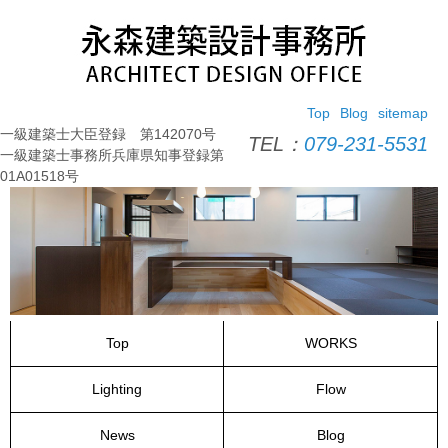
コ
ン
テ
ン
ツ
Top
Blog
sitemap
へ
一級建築士大臣登録 第142070号
ス
TEL：
079-231-5531
一級建築士事務所兵庫県知事登録第
キ
01A01518号
ッ
プ
Top
WORKS
Lighting
Flow
News
Blog