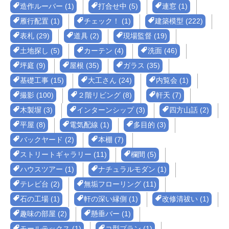
造作ルーバー (1)
打合せ中 (5)
連窓 (1)
雁行配置 (1)
チェック！ (1)
建築模型 (222)
表札 (29)
道具 (2)
現場監督 (19)
土地探し (5)
カーテン (4)
洗面 (46)
坪庭 (9)
屋根 (35)
ガラス (35)
基礎工事 (15)
大工さん (24)
内覧会 (1)
撮影 (100)
２階リビング (8)
軒天 (7)
木製塀 (3)
インターンシップ (3)
四方山話 (2)
平屋 (8)
電気配線 (1)
多目的 (3)
バックヤード (2)
本棚 (7)
ストリートギャラリー (11)
欄間 (5)
ハウスツアー (1)
ナチュラルモダン (1)
テレビ台 (2)
無垢フローリング (11)
石の工場 (1)
軒の深い縁側 (1)
改修清祓い (1)
趣味の部屋 (2)
懸垂バー (1)
モールテックス (1)
コ型プラン (1)