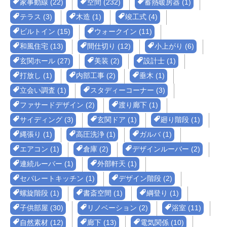
家事動線 (22)
空間 (232)
蓄熱暖房器 (1)
テラス (3)
木造 (1)
竣工式 (4)
ビルトイン (15)
ウォークイン (11)
和風住宅 (13)
間仕切り (12)
小上がり (6)
玄関ホール (27)
美装 (2)
設計士 (1)
打放し (1)
内部工事 (2)
垂木 (1)
立会い調査 (1)
スタディーコーナー (3)
ファサードデザイン (2)
渡り廊下 (1)
サイディング (3)
玄関ドア (1)
廻り階段 (1)
縄張り (1)
高圧洗浄 (1)
ガルバ (1)
エアコン (1)
倉庫 (2)
デザインルーバー (2)
連続ルーバー (1)
外部軒天 (1)
セパレートキッチン (1)
デザイン階段 (2)
螺旋階段 (1)
書斎空間 (1)
綱登り (1)
子供部屋 (30)
リノベーション (2)
浴室 (11)
自然素材 (12)
廊下 (13)
電気関係 (10)