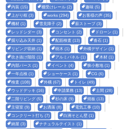
内装 (15)
棚受けレール (2)
趣味 (5)
上がり框 (3)
works (294)
お客様の声 (35)
機材 (1)
雪見障子 (2)
薪ストーブ (3)
レッドシダー (3)
コンセント (2)
ドローン (1)
掘り込み天井 (1)
配筋検査 (13)
沓石 (1)
リビング収納 (1)
樹木 (1)
外構デザイン (1)
吹き抜け階段 (1)
アルミパネル (1)
木材 (1)
内部パース (1)
イベント (4)
狭小敷地 (1)
一年点検 (1)
ショーケース (1)
CG (6)
検査 (108)
外構 (67)
トイレ (49)
ウッドデッキ (16)
申請業務 (13)
土間 (28)
二階リビング (5)
杉の床 (9)
焼板 (13)
主寝室 (9)
お洒落 (8)
電気工事 (10)
コンクリート打ち (7)
白洲そとん壁 (1)
納屋 (3)
ナチュラルテイスト (1)