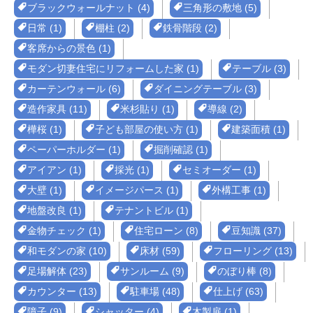
ブラックウォールナット (4)
三角形の敷地 (5)
日常 (1)
棚柱 (2)
鉄骨階段 (2)
客席からの景色 (1)
モダン切妻住宅にリフォームした家 (1)
テーブル (3)
カーテンウォール (6)
ダイニングテーブル (3)
造作家具 (11)
米杉貼り (1)
導線 (2)
樺桜 (1)
子ども部屋の使い方 (1)
建築面積 (1)
ペーパーホルダー (1)
掘削確認 (1)
アイアン (1)
採光 (1)
セミオーダー (1)
大壁 (1)
イメージパース (1)
外構工事 (1)
地盤改良 (1)
テナントビル (1)
金物チェック (1)
住宅ローン (8)
豆知識 (37)
和モダンの家 (10)
床材 (59)
フローリング (13)
足場解体 (23)
サンルーム (9)
のぼり棒 (8)
カウンター (13)
駐車場 (48)
仕上げ (63)
障子 (9)
シャッター (4)
木製扉 (1)