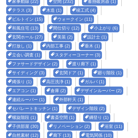
家事動線 (22)
空間 (232)
蓄熱暖房器 (1)
テラス (3)
木造 (1)
竣工式 (4)
ビルトイン (15)
ウォークイン (11)
和風住宅 (13)
間仕切り (12)
小上がり (6)
玄関ホール (27)
美装 (2)
設計士 (1)
打放し (1)
内部工事 (2)
垂木 (1)
立会い調査 (1)
スタディーコーナー (3)
ファサードデザイン (2)
渡り廊下 (1)
サイディング (3)
玄関ドア (1)
廻り階段 (1)
縄張り (1)
高圧洗浄 (1)
ガルバ (1)
エアコン (1)
倉庫 (2)
デザインルーバー (2)
連続ルーバー (1)
外部軒天 (1)
セパレートキッチン (1)
デザイン階段 (2)
螺旋階段 (1)
書斎空間 (1)
綱登り (1)
子供部屋 (30)
リノベーション (2)
浴室 (11)
自然素材 (12)
廊下 (13)
電気関係 (10)