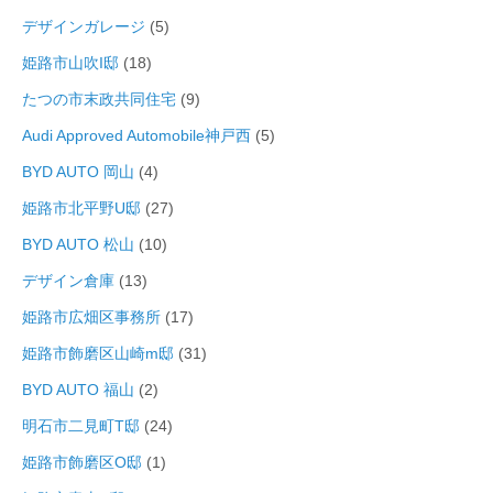
デザインガレージ
(5)
姫路市山吹I邸
(18)
たつの市末政共同住宅
(9)
Audi Approved Automobile神戸西
(5)
BYD AUTO 岡山
(4)
姫路市北平野U邸
(27)
BYD AUTO 松山
(10)
デザイン倉庫
(13)
姫路市広畑区事務所
(17)
姫路市飾磨区山崎m邸
(31)
BYD AUTO 福山
(2)
明石市二見町T邸
(24)
姫路市飾磨区O邸
(1)