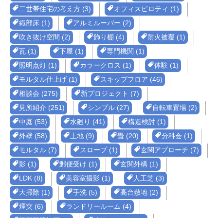
二世帯住宅の考え方 (3)
オフィスピロティ (1)
織部床 (1)
アルミルーバー (2)
吹き抜け空間 (2)
飾り棚 (4)
耐火被覆 (1)
瓦 (1)
下屋 (1)
専門機関 (1)
照明点灯 (1)
カラークロス (1)
体験 (1)
モルタル仕上げ (1)
スキップフロア (46)
相談会 (275)
新プロジェクト (7)
見所紹介 (251)
シンプル (27)
自転車置場 (2)
中庭 (53)
水廻り (41)
構造検討 (1)
外壁 (58)
土地 (9)
畳 (20)
分科会 (1)
モルタル (7)
スロープ (1)
玄関アプローチ (7)
影 (1)
郵便受け (1)
玄関外構 (1)
LDK (8)
美容室撮影 (1)
人工芝 (3)
大掃除 (1)
手洗 (5)
高台敷地 (2)
煙突 (6)
ランドリールーム (4)