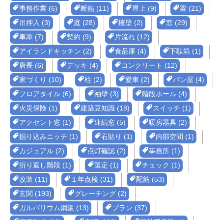
事務作業 (6)
断熱 (11)
屋上 (9)
梁 (21)
吊押入 (3)
庭 (28)
擁壁 (2)
窓 (29)
車庫 (7)
契約 (9)
片流れ (12)
アイランドキッチン (2)
食品庫 (4)
下駄箱 (1)
唐長 (6)
デッキ (4)
コンクリート (12)
家づくり (10)
柱 (2)
愛車 (2)
パン屋 (4)
フロアタイル (6)
袖壁 (3)
階段ホール (4)
火災保険 (1)
建築豆知識 (18)
スイッチ (1)
アクセント窓 (1)
連続窓 (5)
暖房器具 (2)
掘り込みニッチ (1)
石貼り (1)
内部空間 (1)
カジュアル (2)
点灯確認 (2)
事務所 (1)
折り返し階段 (1)
選定 (1)
チェック (1)
改装 (11)
１年点検 (31)
配筋 (53)
玄関 (193)
グレーチング (2)
ガルバリウム鋼鈑 (13)
プラン (37)