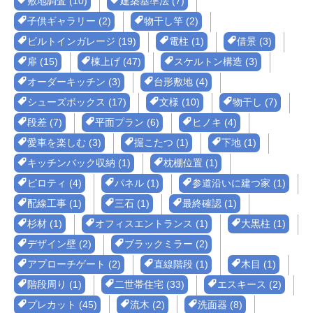
敷地調査 (10)
建築基準法 (7)
子供ギャラリー (2)
物干し竿 (2)
ビルトインガレージ (19)
電柱 (1)
借景 (3)
扉 (15)
棟上げ (47)
スケルトン構造 (3)
オーダーキッチン (3)
台形敷地 (4)
シューズボックス (17)
文様 (10)
物干し (7)
段差 (7)
平面プラン (6)
ヒノキ (4)
愛車を楽しむ (3)
掘こたつ (1)
下地 (1)
キッチンバック収納 (1)
枕棚位置 (1)
ピロティ (4)
パネル (1)
参道沿いに建つ家 (1)
配線工事 (1)
三石 (1)
最終確認 (1)
杉材 (1)
オフィスエントランス (1)
大黒柱 (1)
デザイン壁 (2)
ブラックミラー (2)
アプローチゲート (2)
直線階段 (1)
木目 (1)
階段周り (1)
二世帯住宅 (33)
エスキース (2)
プレカット (45)
流木 (2)
洗面器 (8)