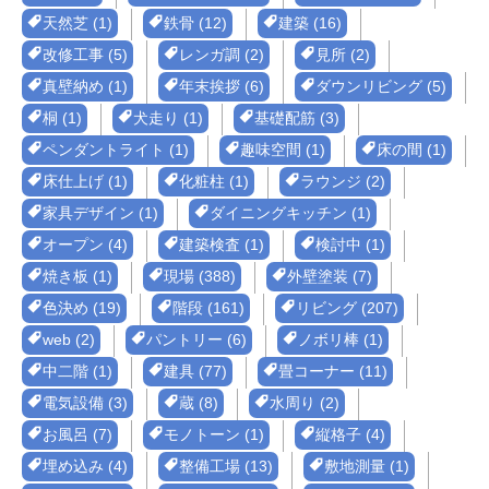
天然芝 (1)
鉄骨 (12)
建築 (16)
改修工事 (5)
レンガ調 (2)
見所 (2)
真壁納め (1)
年末挨拶 (6)
ダウンリビング (5)
桐 (1)
犬走り (1)
基礎配筋 (3)
ペンダントライト (1)
趣味空間 (1)
床の間 (1)
床仕上げ (1)
化粧柱 (1)
ラウンジ (2)
家具デザイン (1)
ダイニングキッチン (1)
オープン (4)
建築検査 (1)
検討中 (1)
焼き板 (1)
現場 (388)
外壁塗装 (7)
色決め (19)
階段 (161)
リビング (207)
web (2)
パントリー (6)
ノボリ棒 (1)
中二階 (1)
建具 (77)
畳コーナー (11)
電気設備 (3)
蔵 (8)
水周り (2)
お風呂 (7)
モノトーン (1)
縦格子 (4)
埋め込み (4)
整備工場 (13)
敷地測量 (1)