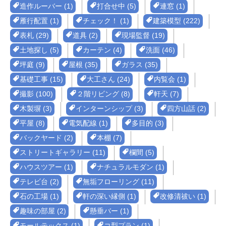
造作ルーバー (1)
打合せ中 (5)
連窓 (1)
雁行配置 (1)
チェック！ (1)
建築模型 (222)
表札 (29)
道具 (2)
現場監督 (19)
土地探し (5)
カーテン (4)
洗面 (46)
坪庭 (9)
屋根 (35)
ガラス (35)
基礎工事 (15)
大工さん (24)
内覧会 (1)
撮影 (100)
２階リビング (8)
軒天 (7)
木製塀 (3)
インターンシップ (3)
四方山話 (2)
平屋 (8)
電気配線 (1)
多目的 (3)
バックヤード (2)
本棚 (7)
ストリートギャラリー (11)
欄間 (5)
ハウスツアー (1)
ナチュラルモダン (1)
テレビ台 (2)
無垢フローリング (11)
石の工場 (1)
軒の深い縁側 (1)
改修清祓い (1)
趣味の部屋 (2)
懸垂バー (1)
モールテックス (1)
コ型プラン (1)