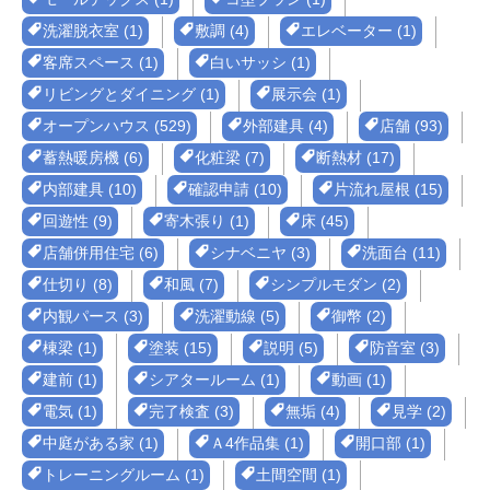
洗濯脱衣室 (1)
敷調 (4)
エレベーター (1)
客席スペース (1)
白いサッシ (1)
リビングとダイニング (1)
展示会 (1)
オープンハウス (529)
外部建具 (4)
店舗 (93)
蓄熱暖房機 (6)
化粧梁 (7)
断熱材 (17)
内部建具 (10)
確認申請 (10)
片流れ屋根 (15)
回遊性 (9)
寄木張り (1)
床 (45)
店舗併用住宅 (6)
シナベニヤ (3)
洗面台 (11)
仕切り (8)
和風 (7)
シンプルモダン (2)
内観パース (3)
洗濯動線 (5)
御幣 (2)
棟梁 (1)
塗装 (15)
説明 (5)
防音室 (3)
建前 (1)
シアタールーム (1)
動画 (1)
電気 (1)
完了検査 (3)
無垢 (4)
見学 (2)
中庭がある家 (1)
Ａ4作品集 (1)
開口部 (1)
トレーニングルーム (1)
土間空間 (1)