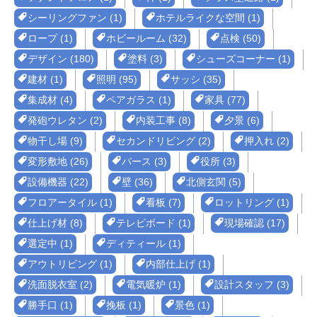
シーリングファン (1)
ホテルライクな空間 (1)
ロープ (1)
ホビールーム (32)
点検 (50)
デザイン (180)
塗料 (3)
シューズコーナー (1)
建材 (1)
照明 (95)
サッシ (35)
集成材 (4)
ペアガラス (1)
家具 (77)
発砲ウレタン (2)
内装工事 (8)
夕景 (6)
物干し場 (9)
セカンドリビング (2)
押入れ (2)
変形敷地 (26)
パース (3)
役所 (3)
設備機器 (22)
壁 (36)
北側玄関 (5)
フロアータイル (1)
看板 (7)
ロットリング (1)
仕上げ材 (8)
テレビボード (1)
現場確認 (17)
選定中 (1)
ディティール (1)
アウトリビング (1)
内部仕上げ (1)
洗面脱衣室 (2)
電気暖炉 (1)
設計スタッフ (3)
勝手口 (1)
挽板 (1)
景色 (1)