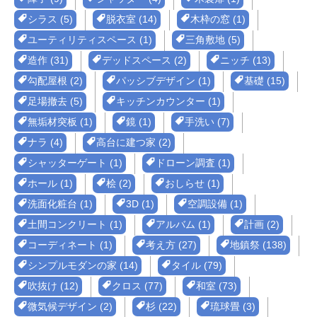
シラス (5)
脱衣室 (14)
木枠の窓 (1)
ユーティリティスペース (1)
三角敷地 (5)
造作 (31)
デッドスペース (2)
ニッチ (13)
勾配屋根 (2)
パッシブデザイン (1)
基礎 (15)
足場撤去 (5)
キッチンカウンター (1)
無垢材突板 (1)
鏡 (1)
手洗い (7)
ナラ (4)
高台に建つ家 (2)
シャッターゲート (1)
ドローン調査 (1)
ホール (1)
桧 (2)
おしらせ (1)
洗面化粧台 (1)
3D (1)
空調設備 (1)
土間コンクリート (1)
アルバム (1)
計画 (2)
コーディネート (1)
考え方 (27)
地鎮祭 (138)
シンプルモダンの家 (14)
タイル (79)
吹抜け (12)
クロス (77)
和室 (73)
微気候デザイン (2)
杉 (22)
琉球畳 (3)