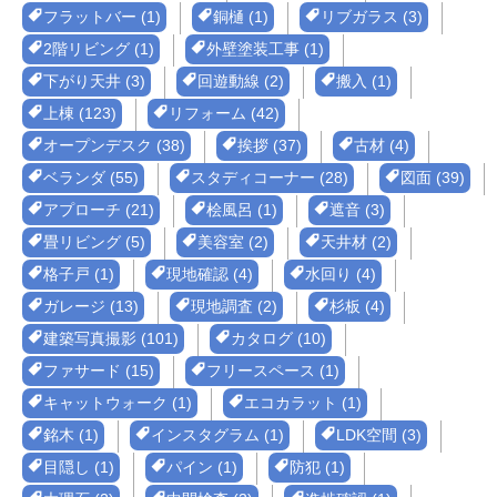
フラットバー (1)
銅樋 (1)
リブガラス (3)
2階リビング (1)
外壁塗装工事 (1)
下がり天井 (3)
回遊動線 (2)
搬入 (1)
上棟 (123)
リフォーム (42)
オープンデスク (38)
挨拶 (37)
古材 (4)
ベランダ (55)
スタディコーナー (28)
図面 (39)
アプローチ (21)
桧風呂 (1)
遮音 (3)
畳リビング (5)
美容室 (2)
天井材 (2)
格子戸 (1)
現地確認 (4)
水回り (4)
ガレージ (13)
現地調査 (2)
杉板 (4)
建築写真撮影 (101)
カタログ (10)
ファサード (15)
フリースペース (1)
キャットウォーク (1)
エコカラット (1)
銘木 (1)
インスタグラム (1)
LDK空間 (3)
目隠し (1)
パイン (1)
防犯 (1)