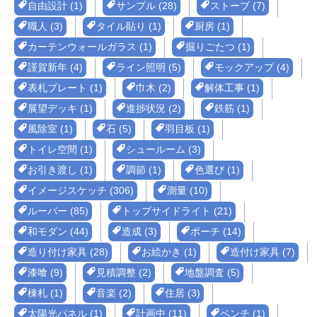
自由設計 (1)
サンプル (28)
ストーブ (7)
職人 (3)
タイル貼り (1)
厨房 (1)
カーテンウォールガラス (1)
掘りごたつ (1)
謹賀新年 (4)
ライン照明 (5)
モックアップ (4)
表札プレート (1)
巾木 (2)
解体工事 (1)
展望デッキ (1)
進捗状況 (2)
鉄筋 (1)
風除室 (1)
石 (5)
羽目板 (1)
トイレ空間 (1)
シュールーム (3)
お引き渡し (1)
調節 (1)
色選び (1)
イメージスケッチ (306)
測量 (10)
ルーバー (85)
トップサイドライト (21)
和モダン (44)
造成 (3)
ポーチ (14)
造り付け家具 (28)
お絵かき (1)
造付け家具 (7)
漆喰 (9)
見積調整 (2)
地盤調査 (5)
棟札 (1)
音楽 (2)
住居 (3)
太陽光パネル (1)
計画中 (11)
ベンチ (1)