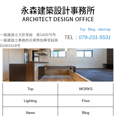
コ
ン
テ
ン
ツ
Top
Blog
sitemap
へ
一級建築士大臣登録 第142070号
ス
TEL：
079-231-5531
一級建築士事務所兵庫県知事登録第
キ
01A01518号
ッ
プ
Top
WORKS
Lighting
Flow
News
Blog