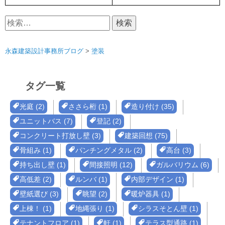
検
索:
永森建築設計事務所ブログ
>
塗装
タグ一覧
光庭 (2)
ささら桁 (1)
造り付け (35)
ユニットバス (7)
登記 (2)
コンクリート打放し壁 (3)
建築回想 (75)
骨組み (1)
パンチングメタル (2)
高台 (3)
持ち出し壁 (1)
間接照明 (12)
ガルバリウム (6)
高低差 (2)
ルンバ (1)
内部デザイン (1)
壁紙選び (3)
眺望 (2)
暖炉器具 (1)
上棟！ (1)
地縄張り (1)
シラスそとん壁 (1)
テナントフロア (1)
軒 (1)
テラス型通路 (1)