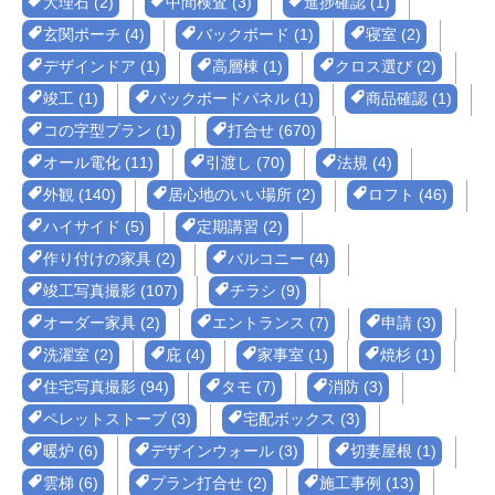
大理石 (2)
中間検査 (3)
進捗確認 (1)
玄関ポーチ (4)
バックボード (1)
寝室 (2)
デザインドア (1)
高層棟 (1)
クロス選び (2)
竣工 (1)
バックボードパネル (1)
商品確認 (1)
コの字型プラン (1)
打合せ (670)
オール電化 (11)
引渡し (70)
法規 (4)
外観 (140)
居心地のいい場所 (2)
ロフト (46)
ハイサイド (5)
定期講習 (2)
作り付けの家具 (2)
バルコニー (4)
竣工写真撮影 (107)
チラシ (9)
オーダー家具 (2)
エントランス (7)
申請 (3)
洗濯室 (2)
庇 (4)
家事室 (1)
焼杉 (1)
住宅写真撮影 (94)
タモ (7)
消防 (3)
ペレットストーブ (3)
宅配ボックス (3)
暖炉 (6)
デザインウォール (3)
切妻屋根 (1)
雲梯 (6)
プラン打合せ (2)
施工事例 (13)