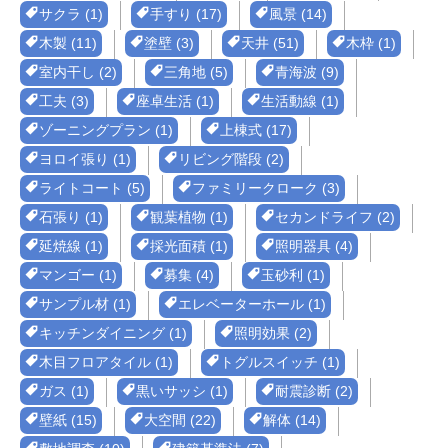
サクラ (1)
手すり (17)
風景 (14)
木製 (11)
塗壁 (3)
天井 (51)
木枠 (1)
室内干し (2)
三角地 (5)
青海波 (9)
工夫 (3)
座卓生活 (1)
生活動線 (1)
ゾーニングプラン (1)
上棟式 (17)
ヨロイ張り (1)
リビング階段 (2)
ライトコート (5)
ファミリークローク (3)
石張り (1)
観葉植物 (1)
セカンドライフ (2)
延焼線 (1)
採光面積 (1)
照明器具 (4)
マンゴー (1)
募集 (4)
玉砂利 (1)
サンプル材 (1)
エレベーターホール (1)
キッチンダイニング (1)
照明効果 (2)
木目フロアタイル (1)
トグルスイッチ (1)
ガス (1)
黒いサッシ (1)
耐震診断 (2)
壁紙 (15)
大空間 (22)
解体 (14)