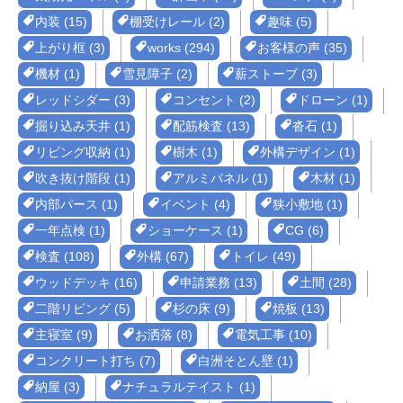
内装 (15)
棚受けレール (2)
趣味 (5)
上がり框 (3)
works (294)
お客様の声 (35)
機材 (1)
雪見障子 (2)
薪ストーブ (3)
レッドシダー (3)
コンセント (2)
ドローン (1)
掘り込み天井 (1)
配筋検査 (13)
沓石 (1)
リビング収納 (1)
樹木 (1)
外構デザイン (1)
吹き抜け階段 (1)
アルミパネル (1)
木材 (1)
内部パース (1)
イベント (4)
狭小敷地 (1)
一年点検 (1)
ショーケース (1)
CG (6)
検査 (108)
外構 (67)
トイレ (49)
ウッドデッキ (16)
申請業務 (13)
土間 (28)
二階リビング (5)
杉の床 (9)
焼板 (13)
主寝室 (9)
お洒落 (8)
電気工事 (10)
コンクリート打ち (7)
白洲そとん壁 (1)
納屋 (3)
ナチュラルテイスト (1)