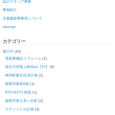
設計スタッフ募集
事例紹介
永森建築事務所について
sitemap
カテゴリー
進行中
(43)
某医療施設リフォーム
(1)
加古川市尾上町Mois【ﾓﾜ】
(8)
神河町集合住宅計画
(1)
姫路市南条K邸
(1)
BYD AUTO 姫路
(1)
姫路市富士見ヶ丘町
(2)
テナントビル計画
(3)