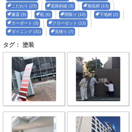
こだわり (23)
道路斜線 (3)
無垢材 (13)
書斎 (9)
机 (6)
間取り (10)
下地材 (2)
カーポート (3)
クローゼット (13)
ダイニング (31)
見積り (7)
タグ：
塗装