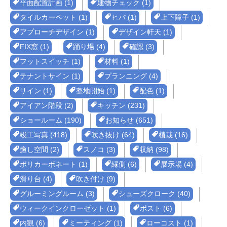
平面配置計画 (1)
建物チェック (1)
タイルカーペット (1)
ヒバ (1)
上下障子 (1)
アプローチデザイン (1)
デザイン軒天 (1)
FIX窓 (1)
踊り場 (4)
確認 (3)
フットスイッチ (1)
材料 (1)
テナントサイン (1)
プランニング (4)
サイン (1)
整地開始 (1)
配色 (1)
アイアン階段 (2)
キッチン (231)
ショールーム (190)
お知らせ (651)
竣工写真 (418)
吹き抜け (64)
植栽 (16)
癒し空間 (2)
スノコ (3)
収納 (98)
ポリカーボネート (1)
縁側 (6)
展示場 (4)
滑り台 (4)
吹き付け (9)
グルーミングルーム (3)
シューズクローク (40)
ウィークインクローゼット (1)
ポスト (6)
内観 (6)
ミーティング (1)
ローコスト (1)