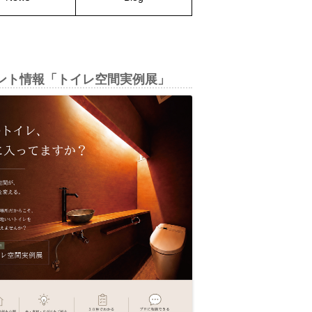
ント情報「トイレ空間実例展」