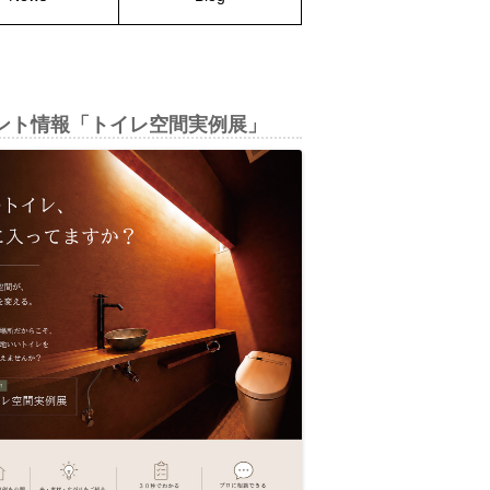
ント情報「トイレ空間実例展」