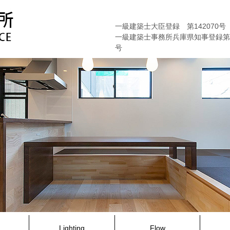
一級建築士大臣登録 第142070号
一級建築士事務所兵庫県知事登録第01
号
Lighting
Flow