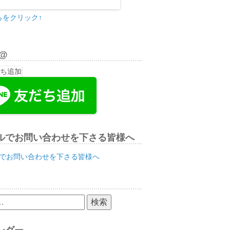
らをクリック↑
E@
ルでお問い合わせを下さる皆様へ
でお問い合わせを下さる皆様へ