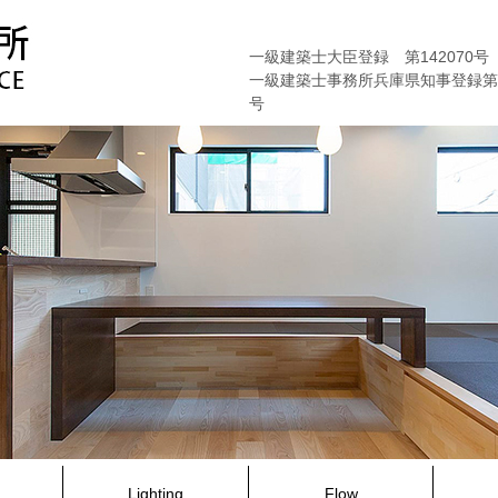
一級建築士大臣登録 第142070号
一級建築士事務所兵庫県知事登録第01
号
Lighting
Flow