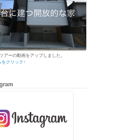
ツアーの動画をアップしました。
らをクリック↑
agram