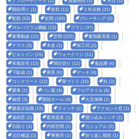
アプローチゲート (2)
直線階段 (1)
木目 (1)
階段周り (1)
改装 (11)
１年点検 (31)
配筋 (53)
玄関 (193)
グレーチング (2)
ガルバリウム鋼鈑 (13)
プラン (37)
家事動線 (22)
空間 (232)
蓄熱暖房器 (1)
テラス (3)
木造 (1)
竣工式 (4)
ビルトイン (15)
ウォークイン (11)
和風住宅 (13)
間仕切り (12)
食品庫 (4)
下駄箱 (1)
唐長 (6)
デッキ (4)
コンクリート (12)
家づくり (10)
柱 (2)
愛車 (2)
パン屋 (4)
フロアタイル (6)
袖壁 (3)
階段ホール (4)
火災保険 (1)
建築豆知識 (18)
スイッチ (1)
アクセント窓 (1)
連続窓 (5)
暖房器具 (2)
掘り込みニッチ (1)
石貼り (1)
内部空間 (1)
カジュアル (2)
点灯確認 (2)
事務所 (1)
折り返し階段 (1)