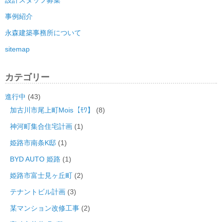
設計スタッフ募集
事例紹介
永森建築事務所について
sitemap
カテゴリー
進行中
(43)
加古川市尾上町Mois【ﾓﾜ】
(8)
神河町集合住宅計画
(1)
姫路市南条K邸
(1)
BYD AUTO 姫路
(1)
姫路市富士見ヶ丘町
(2)
テナントビル計画
(3)
某マンション改修工事
(2)