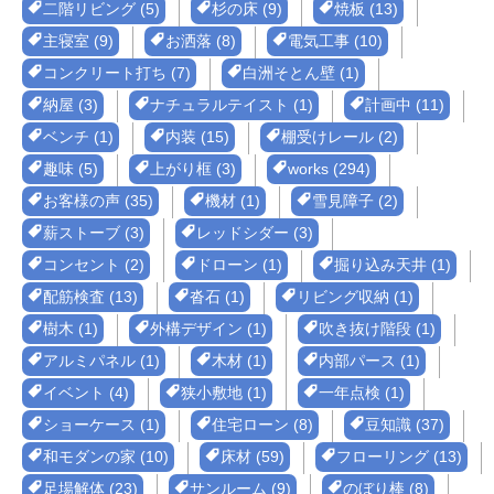
二階リビング (5)
杉の床 (9)
焼板 (13)
主寝室 (9)
お洒落 (8)
電気工事 (10)
コンクリート打ち (7)
白洲そとん壁 (1)
納屋 (3)
ナチュラルテイスト (1)
計画中 (11)
ベンチ (1)
内装 (15)
棚受けレール (2)
趣味 (5)
上がり框 (3)
works (294)
お客様の声 (35)
機材 (1)
雪見障子 (2)
薪ストーブ (3)
レッドシダー (3)
コンセント (2)
ドローン (1)
掘り込み天井 (1)
配筋検査 (13)
沓石 (1)
リビング収納 (1)
樹木 (1)
外構デザイン (1)
吹き抜け階段 (1)
アルミパネル (1)
木材 (1)
内部パース (1)
イベント (4)
狭小敷地 (1)
一年点検 (1)
ショーケース (1)
住宅ローン (8)
豆知識 (37)
和モダンの家 (10)
床材 (59)
フローリング (13)
足場解体 (23)
サンルーム (9)
のぼり棒 (8)