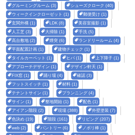
グルーミングルーム (3)
シューズクローク (40)
ウィークインクローゼット (1)
郵便受け (1)
玄関外構 (1)
LDK (8)
美容室撮影 (1)
人工芝 (3)
大掃除 (1)
手洗 (5)
高台敷地 (2)
煙突 (6)
ランドリールーム (4)
平面配置計画 (1)
建物チェック (1)
タイルカーペット (1)
ヒバ (1)
上下障子 (1)
アプローチデザイン (1)
デザイン軒天 (1)
FIX窓 (1)
踊り場 (4)
確認 (3)
フットスイッチ (1)
材料 (1)
テナントサイン (1)
プランニング (4)
サイン (1)
整地開始 (1)
配色 (1)
アイアン階段 (2)
現場 (388)
外壁塗装 (7)
色決め (19)
階段 (161)
リビング (207)
web (2)
パントリー (6)
ノボリ棒 (1)