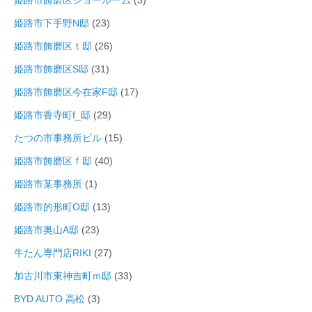
姫路市飾磨区ショールーム
(3)
姫路市下手野N邸
(23)
姫路市飾磨区ｔ邸
(26)
姫路市飾磨区S邸
(31)
姫路市飾磨区今在家F邸
(17)
姫路市香寺町f_邸
(29)
たつの市事務所ビル
(15)
姫路市飾磨区ｆ邸
(40)
姫路市某事務所
(1)
姫路市的形町O邸
(13)
姫路市奥山A邸
(23)
牛たん専門店RIKI
(27)
加古川市東神吉町ｍ邸
(33)
BYD AUTO 高松
(3)