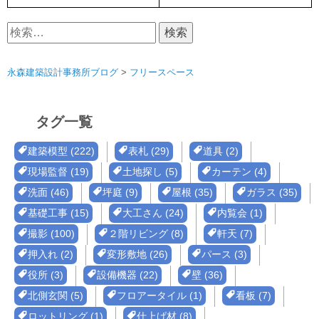
検
索:
永森建築設計事務所ブログ
>
フリースペース
タグ一覧
建築模型 (222)
表札 (29)
道具 (2)
現場監督 (19)
土地探し (5)
カーテン (4)
洗面 (46)
坪庭 (9)
屋根 (35)
ガラス (35)
基礎工事 (15)
大工さん (24)
内覧会 (1)
撮影 (100)
２階リビング (8)
軒天 (7)
押入れ (2)
変形敷地 (26)
パース (3)
役所 (3)
設備機器 (22)
壁 (36)
北側玄関 (5)
フロアータイル (1)
看板 (7)
ロットリング (1)
仕上げ材 (8)