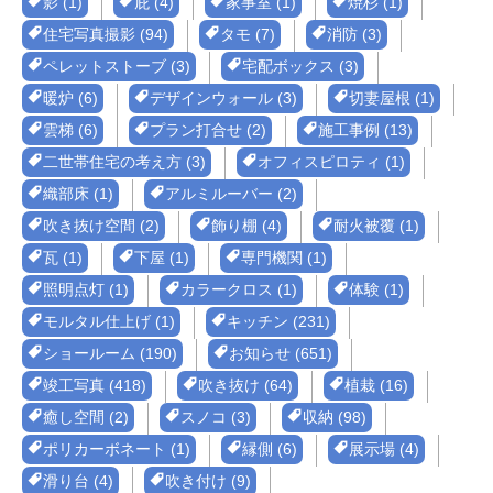
影 (1)
庇 (4)
家事室 (1)
焼杉 (1)
住宅写真撮影 (94)
タモ (7)
消防 (3)
ペレットストーブ (3)
宅配ボックス (3)
暖炉 (6)
デザインウォール (3)
切妻屋根 (1)
雲梯 (6)
プラン打合せ (2)
施工事例 (13)
二世帯住宅の考え方 (3)
オフィスピロティ (1)
織部床 (1)
アルミルーバー (2)
吹き抜け空間 (2)
飾り棚 (4)
耐火被覆 (1)
瓦 (1)
下屋 (1)
専門機関 (1)
照明点灯 (1)
カラークロス (1)
体験 (1)
モルタル仕上げ (1)
キッチン (231)
ショールーム (190)
お知らせ (651)
竣工写真 (418)
吹き抜け (64)
植栽 (16)
癒し空間 (2)
スノコ (3)
収納 (98)
ポリカーボネート (1)
縁側 (6)
展示場 (4)
滑り台 (4)
吹き付け (9)