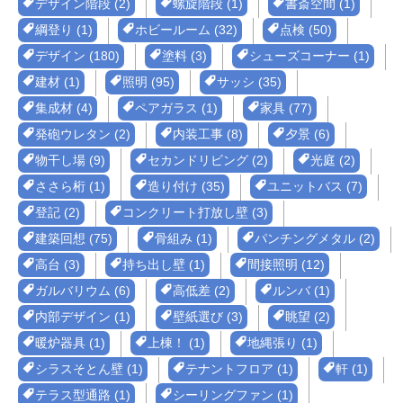
デザイン階段 (2)
螺旋階段 (1)
書斎空間 (1)
綱登り (1)
ホビールーム (32)
点検 (50)
デザイン (180)
塗料 (3)
シューズコーナー (1)
建材 (1)
照明 (95)
サッシ (35)
集成材 (4)
ペアガラス (1)
家具 (77)
発砲ウレタン (2)
内装工事 (8)
夕景 (6)
物干し場 (9)
セカンドリビング (2)
光庭 (2)
ささら桁 (1)
造り付け (35)
ユニットバス (7)
登記 (2)
コンクリート打放し壁 (3)
建築回想 (75)
骨組み (1)
パンチングメタル (2)
高台 (3)
持ち出し壁 (1)
間接照明 (12)
ガルバリウム (6)
高低差 (2)
ルンバ (1)
内部デザイン (1)
壁紙選び (3)
眺望 (2)
暖炉器具 (1)
上棟！ (1)
地縄張り (1)
シラスそとん壁 (1)
テナントフロア (1)
軒 (1)
テラス型通路 (1)
シーリングファン (1)