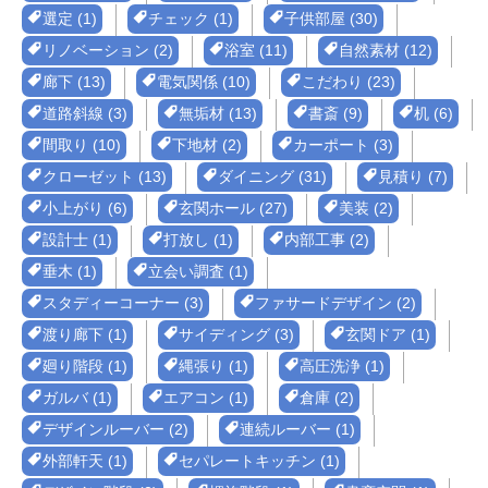
選定 (1)
チェック (1)
子供部屋 (30)
リノベーション (2)
浴室 (11)
自然素材 (12)
廊下 (13)
電気関係 (10)
こだわり (23)
道路斜線 (3)
無垢材 (13)
書斎 (9)
机 (6)
間取り (10)
下地材 (2)
カーポート (3)
クローゼット (13)
ダイニング (31)
見積り (7)
小上がり (6)
玄関ホール (27)
美装 (2)
設計士 (1)
打放し (1)
内部工事 (2)
垂木 (1)
立会い調査 (1)
スタディーコーナー (3)
ファサードデザイン (2)
渡り廊下 (1)
サイディング (3)
玄関ドア (1)
廻り階段 (1)
縄張り (1)
高圧洗浄 (1)
ガルバ (1)
エアコン (1)
倉庫 (2)
デザインルーバー (2)
連続ルーバー (1)
外部軒天 (1)
セパレートキッチン (1)