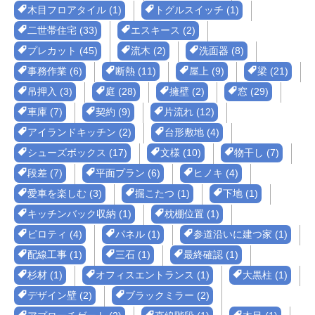
木目フロアタイル (1)
トグルスイッチ (1)
二世帯住宅 (33)
エスキース (2)
プレカット (45)
流木 (2)
洗面器 (8)
事務作業 (6)
断熱 (11)
屋上 (9)
梁 (21)
吊押入 (3)
庭 (28)
擁壁 (2)
窓 (29)
車庫 (7)
契約 (9)
片流れ (12)
アイランドキッチン (2)
台形敷地 (4)
シューズボックス (17)
文様 (10)
物干し (7)
段差 (7)
平面プラン (6)
ヒノキ (4)
愛車を楽しむ (3)
掘こたつ (1)
下地 (1)
キッチンバック収納 (1)
枕棚位置 (1)
ピロティ (4)
パネル (1)
参道沿いに建つ家 (1)
配線工事 (1)
三石 (1)
最終確認 (1)
杉材 (1)
オフィスエントランス (1)
大黒柱 (1)
デザイン壁 (2)
ブラックミラー (2)