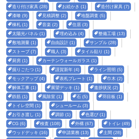
造り付け家具 (28)
お絵かき (1)
造付け家具 (7)
漆喰 (9)
見積調整 (2)
地盤調査 (5)
棟札 (1)
音楽 (2)
住居 (3)
太陽光パネル (1)
埋め込み (4)
整備工場 (13)
敷地測量 (1)
自由設計 (1)
サンプル (28)
ストーブ (7)
職人 (3)
タイル貼り (1)
厨房 (1)
カーテンウォールガラス (1)
掘りごたつ (1)
謹賀新年 (4)
ライン照明 (5)
モックアップ (4)
表札プレート (1)
巾木 (2)
解体工事 (1)
展望デッキ (1)
進捗状況 (2)
鉄筋 (1)
風除室 (1)
石 (5)
羽目板 (1)
トイレ空間 (1)
シュールーム (3)
お引き渡し (1)
調節 (1)
色選び (1)
CG (6)
検査 (108)
外構 (67)
トイレ (49)
ウッドデッキ (16)
申請業務 (13)
土間 (28)