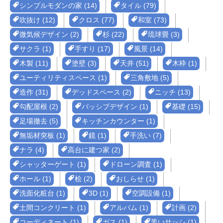
シンプルモダンの家 (14)
タイル (79)
吹抜け (12)
クロス (77)
和室 (73)
微気候デザイン (2)
杉 (22)
琉球畳 (3)
サクラ (1)
手すり (17)
風景 (14)
木製 (11)
塗壁 (3)
天井 (51)
木枠 (1)
ユーティリティスペース (1)
三角敷地 (5)
造作 (31)
デッドスペース (2)
ニッチ (13)
勾配屋根 (2)
パッシブデザイン (1)
基礎 (15)
足場撤去 (5)
キッチンカウンター (1)
無垢材突板 (1)
鏡 (1)
手洗い (7)
ナラ (4)
高台に建つ家 (2)
シャッターゲート (1)
ドローン調査 (1)
ホール (1)
桧 (2)
おしらせ (1)
洗面化粧台 (1)
3D (1)
空調設備 (1)
土間コンクリート (1)
アルバム (1)
計画 (2)
コーディネート (1)
ガス (1)
黒いサッシ (1)