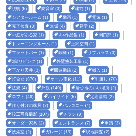
説明 (5)
防音室 (3)
建前 (1)
シアタールーム (1)
動画 (1)
電気 (1)
完了検査 (3)
無垢 (4)
見学 (2)
中庭がある家 (1)
Ａ4作品集 (1)
開口部 (1)
トレーニングルーム (1)
土間空間 (1)
フラットバー (1)
銅樋 (1)
リブガラス (3)
2階リビング (1)
外壁塗装工事 (1)
下がり天井 (3)
回遊動線 (2)
搬入 (1)
打合せ (670)
オール電化 (11)
引渡し (70)
法規 (4)
外観 (140)
居心地のいい場所 (2)
ロフト (46)
ハイサイド (5)
定期講習 (2)
作り付けの家具 (2)
バルコニー (4)
竣工写真撮影 (107)
チラシ (9)
オーダー家具 (2)
エントランス (7)
申請 (3)
洗濯室 (2)
ガレージ (13)
現地調査 (2)