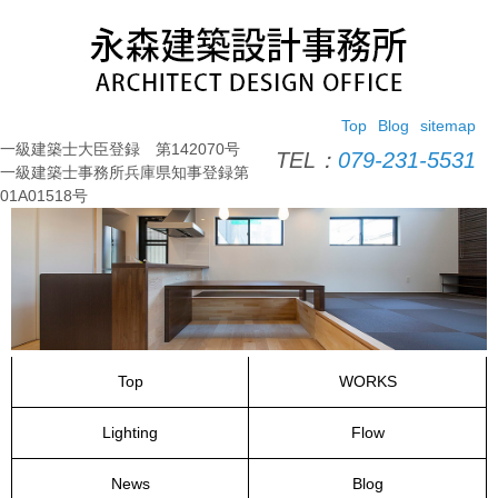
コ
ン
テ
ン
ツ
Top
Blog
sitemap
へ
一級建築士大臣登録 第142070号
ス
TEL：
079-231-5531
一級建築士事務所兵庫県知事登録第
キ
01A01518号
ッ
プ
Top
WORKS
Lighting
Flow
News
Blog