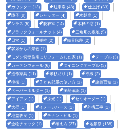
カウンター (13)
駐車場 (48)
仕上げ (63)
障子 (9)
シャッター (4)
木製扉 (1)
シラス (5)
脱衣室 (14)
木枠の窓 (1)
ブラックウォールナット (4)
三角形の敷地 (5)
日常 (1)
棚柱 (2)
鉄骨階段 (2)
客席からの景色 (1)
モダン切妻住宅にリフォームした家 (1)
テーブル (3)
カーテンウォール (6)
ダイニングテーブル (3)
造作家具 (11)
米杉貼り (1)
導線 (2)
樺桜 (1)
子ども部屋の使い方 (1)
建築面積 (1)
ペーパーホルダー (1)
掘削確認 (1)
アイアン (1)
採光 (1)
セミオーダー (1)
大壁 (1)
イメージパース (1)
外構工事 (1)
地盤改良 (1)
テナントビル (1)
金物チェック (1)
考え方 (27)
地鎮祭 (138)