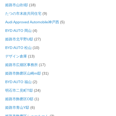
姫路市山吹I邸
(18)
たつの市末政共同住宅
(9)
Audi Approved Automobile神戸西
(5)
BYD AUTO 岡山
(4)
姫路市北平野U邸
(27)
BYD AUTO 松山
(10)
デザイン倉庫
(13)
姫路市広畑区事務所
(17)
姫路市飾磨区山崎m邸
(31)
BYD AUTO 福山
(2)
明石市二見町T邸
(24)
姫路市飾磨区O邸
(1)
姫路市青山Y邸
(6)