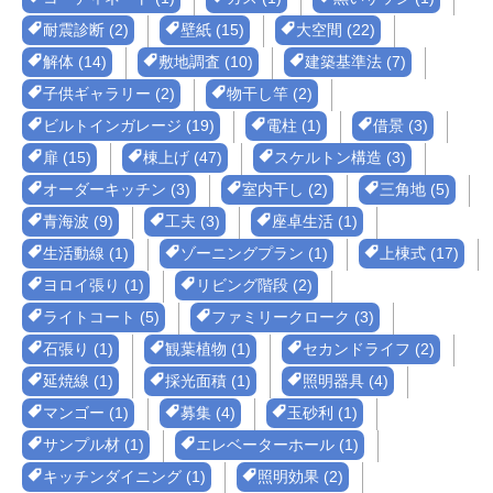
耐震診断 (2)
壁紙 (15)
大空間 (22)
解体 (14)
敷地調査 (10)
建築基準法 (7)
子供ギャラリー (2)
物干し竿 (2)
ビルトインガレージ (19)
電柱 (1)
借景 (3)
扉 (15)
棟上げ (47)
スケルトン構造 (3)
オーダーキッチン (3)
室内干し (2)
三角地 (5)
青海波 (9)
工夫 (3)
座卓生活 (1)
生活動線 (1)
ゾーニングプラン (1)
上棟式 (17)
ヨロイ張り (1)
リビング階段 (2)
ライトコート (5)
ファミリークローク (3)
石張り (1)
観葉植物 (1)
セカンドライフ (2)
延焼線 (1)
採光面積 (1)
照明器具 (4)
マンゴー (1)
募集 (4)
玉砂利 (1)
サンプル材 (1)
エレベーターホール (1)
キッチンダイニング (1)
照明効果 (2)