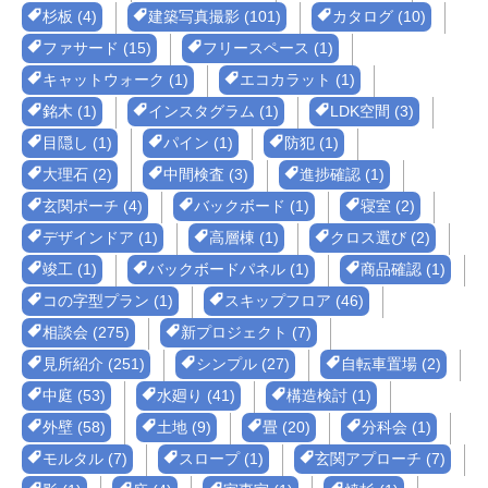
杉板 (4)
建築写真撮影 (101)
カタログ (10)
ファサード (15)
フリースペース (1)
キャットウォーク (1)
エコカラット (1)
銘木 (1)
インスタグラム (1)
LDK空間 (3)
目隠し (1)
パイン (1)
防犯 (1)
大理石 (2)
中間検査 (3)
進捗確認 (1)
玄関ポーチ (4)
バックボード (1)
寝室 (2)
デザインドア (1)
高層棟 (1)
クロス選び (2)
竣工 (1)
バックボードパネル (1)
商品確認 (1)
コの字型プラン (1)
スキップフロア (46)
相談会 (275)
新プロジェクト (7)
見所紹介 (251)
シンプル (27)
自転車置場 (2)
中庭 (53)
水廻り (41)
構造検討 (1)
外壁 (58)
土地 (9)
畳 (20)
分科会 (1)
モルタル (7)
スロープ (1)
玄関アプローチ (7)