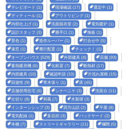
テレビボード (1)
現場確認 (17)
選定中 (1)
ディティール (1)
アウトリビング (1)
内部仕上げ (1)
洗面脱衣室 (2)
電気暖炉 (1)
設計スタッフ (3)
勝手口 (1)
挽板 (1)
景色 (1)
造作ルーバー (1)
打合せ中 (5)
連窓 (1)
雁行配置 (1)
チェック！ (1)
オープンハウス (529)
外部建具 (4)
店舗 (93)
蓄熱暖房機 (6)
化粧梁 (7)
断熱材 (17)
内部建具 (10)
確認申請 (10)
片流れ屋根 (15)
回遊性 (9)
寄木張り (1)
床 (45)
店舗併用住宅 (6)
シナベニヤ (3)
洗面台 (11)
仕切り (8)
和風 (7)
木製塀 (3)
インターンシップ (3)
四方山話 (2)
平屋 (8)
電気配線 (1)
多目的 (3)
バックヤード (2)
本棚 (7)
ストリートギャラリー (11)
欄間 (5)