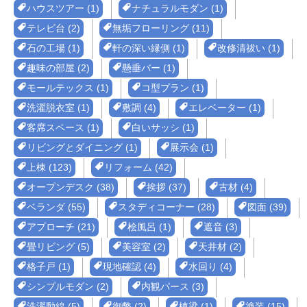
ハウスツアー (1)
ナチュラルモダン (1)
テレビ台 (2)
無垢フローリング (11)
石の工場 (1)
軒の深い縁側 (1)
改修清祓い (1)
趣味の部屋 (2)
懸垂バー (1)
モールテックス (1)
コ型プラン (1)
洗濯脱衣室 (1)
敷調 (4)
エレベーター (1)
客席スペース (1)
白いサッシ (1)
リビングとダイニング (1)
展示会 (1)
上棟 (123)
リフォーム (42)
オープンデスク (38)
挨拶 (37)
古材 (4)
ベランダ (55)
スタディコーナー (28)
図面 (39)
アプローチ (21)
桧風呂 (1)
遮音 (3)
畳リビング (5)
美容室 (2)
天井材 (2)
格子戸 (1)
現地確認 (4)
水回り (4)
シンプルモダン (2)
内観パース (3)
洗濯動線 (5)
御幣 (2)
棟梁 (1)
塗装 (15)