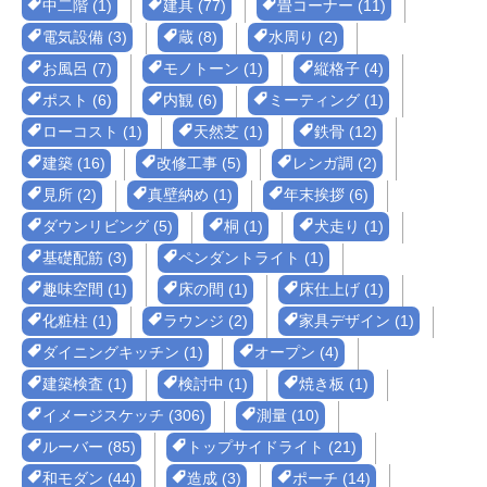
中二階 (1)
建具 (77)
畳コーナー (11)
電気設備 (3)
蔵 (8)
水周り (2)
お風呂 (7)
モノトーン (1)
縦格子 (4)
ポスト (6)
内観 (6)
ミーティング (1)
ローコスト (1)
天然芝 (1)
鉄骨 (12)
建築 (16)
改修工事 (5)
レンガ調 (2)
見所 (2)
真壁納め (1)
年末挨拶 (6)
ダウンリビング (5)
桐 (1)
犬走り (1)
基礎配筋 (3)
ペンダントライト (1)
趣味空間 (1)
床の間 (1)
床仕上げ (1)
化粧柱 (1)
ラウンジ (2)
家具デザイン (1)
ダイニングキッチン (1)
オープン (4)
建築検査 (1)
検討中 (1)
焼き板 (1)
イメージスケッチ (306)
測量 (10)
ルーバー (85)
トップサイドライト (21)
和モダン (44)
造成 (3)
ポーチ (14)