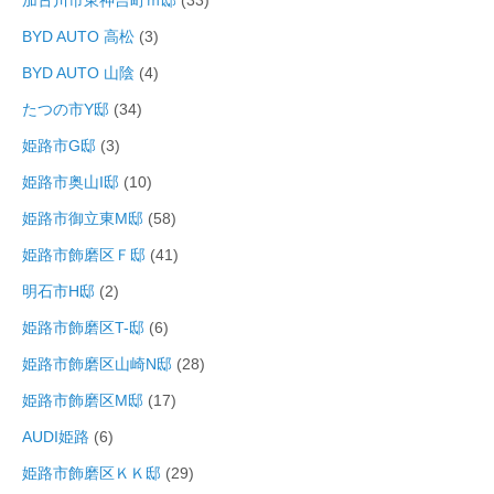
加古川市東神吉町ｍ邸
(33)
BYD AUTO 高松
(3)
BYD AUTO 山陰
(4)
たつの市Y邸
(34)
姫路市G邸
(3)
姫路市奥山I邸
(10)
姫路市御立東M邸
(58)
姫路市飾磨区Ｆ邸
(41)
明石市H邸
(2)
姫路市飾磨区T-邸
(6)
姫路市飾磨区山崎N邸
(28)
姫路市飾磨区M邸
(17)
AUDI姫路
(6)
姫路市飾磨区ＫＫ邸
(29)