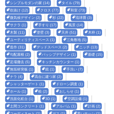
シンプルモダンの家 (14)
タイル (79)
吹抜け (12)
クロス (77)
和室 (73)
微気候デザイン (2)
杉 (22)
琉球畳 (3)
サクラ (1)
手すり (17)
風景 (14)
木製 (11)
塗壁 (3)
天井 (51)
木枠 (1)
ユーティリティスペース (1)
三角敷地 (5)
造作 (31)
デッドスペース (2)
ニッチ (13)
勾配屋根 (2)
パッシブデザイン (1)
基礎 (15)
足場撤去 (5)
キッチンカウンター (1)
無垢材突板 (1)
鏡 (1)
手洗い (7)
ナラ (4)
高台に建つ家 (2)
シャッターゲート (1)
ドローン調査 (1)
ホール (1)
桧 (2)
おしらせ (1)
洗面化粧台 (1)
3D (1)
空調設備 (1)
土間コンクリート (1)
アルバム (1)
計画 (2)
コーディネート (1)
ガス (1)
黒いサッシ (1)