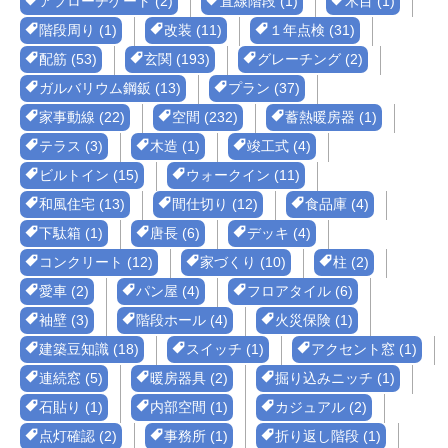
アプローチゲート (2)
直線階段 (1)
木目 (1)
階段周り (1)
改装 (11)
１年点検 (31)
配筋 (53)
玄関 (193)
グレーチング (2)
ガルバリウム鋼鈑 (13)
プラン (37)
家事動線 (22)
空間 (232)
蓄熱暖房器 (1)
テラス (3)
木造 (1)
竣工式 (4)
ビルトイン (15)
ウォークイン (11)
和風住宅 (13)
間仕切り (12)
食品庫 (4)
下駄箱 (1)
唐長 (6)
デッキ (4)
コンクリート (12)
家づくり (10)
柱 (2)
愛車 (2)
パン屋 (4)
フロアタイル (6)
袖壁 (3)
階段ホール (4)
火災保険 (1)
建築豆知識 (18)
スイッチ (1)
アクセント窓 (1)
連続窓 (5)
暖房器具 (2)
掘り込みニッチ (1)
石貼り (1)
内部空間 (1)
カジュアル (2)
点灯確認 (2)
事務所 (1)
折り返し階段 (1)