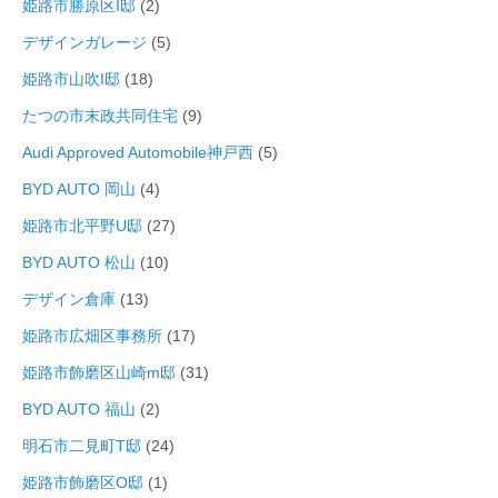
姫路市勝原区I邸
(2)
デザインガレージ
(5)
姫路市山吹I邸
(18)
たつの市末政共同住宅
(9)
Audi Approved Automobile神戸西
(5)
BYD AUTO 岡山
(4)
姫路市北平野U邸
(27)
BYD AUTO 松山
(10)
デザイン倉庫
(13)
姫路市広畑区事務所
(17)
姫路市飾磨区山崎m邸
(31)
BYD AUTO 福山
(2)
明石市二見町T邸
(24)
姫路市飾磨区O邸
(1)