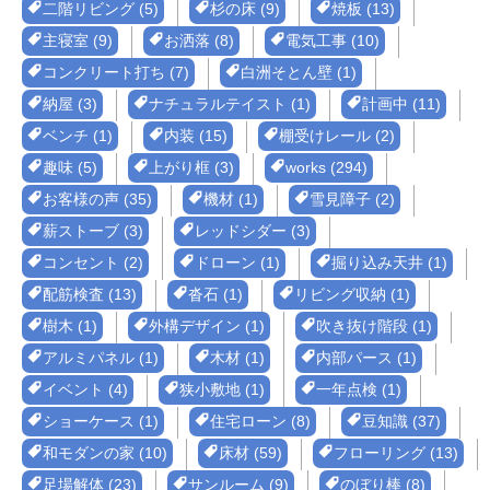
二階リビング (5)
杉の床 (9)
焼板 (13)
主寝室 (9)
お洒落 (8)
電気工事 (10)
コンクリート打ち (7)
白洲そとん壁 (1)
納屋 (3)
ナチュラルテイスト (1)
計画中 (11)
ベンチ (1)
内装 (15)
棚受けレール (2)
趣味 (5)
上がり框 (3)
works (294)
お客様の声 (35)
機材 (1)
雪見障子 (2)
薪ストーブ (3)
レッドシダー (3)
コンセント (2)
ドローン (1)
掘り込み天井 (1)
配筋検査 (13)
沓石 (1)
リビング収納 (1)
樹木 (1)
外構デザイン (1)
吹き抜け階段 (1)
アルミパネル (1)
木材 (1)
内部パース (1)
イベント (4)
狭小敷地 (1)
一年点検 (1)
ショーケース (1)
住宅ローン (8)
豆知識 (37)
和モダンの家 (10)
床材 (59)
フローリング (13)
足場解体 (23)
サンルーム (9)
のぼり棒 (8)