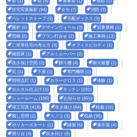
影 (1)
庇 (4)
家事室 (1)
焼杉 (1)
住宅写真撮影 (94)
タモ (7)
消防 (3)
ペレットストーブ (3)
宅配ボックス (3)
暖炉 (6)
デザインウォール (3)
切妻屋根 (1)
雲梯 (6)
プラン打合せ (2)
施工事例 (13)
二世帯住宅の考え方 (3)
オフィスピロティ (1)
織部床 (1)
アルミルーバー (2)
吹き抜け空間 (2)
飾り棚 (4)
耐火被覆 (1)
瓦 (1)
下屋 (1)
専門機関 (1)
照明点灯 (1)
カラークロス (1)
体験 (1)
モルタル仕上げ (1)
キッチン (231)
ショールーム (190)
お知らせ (651)
竣工写真 (418)
吹き抜け (64)
植栽 (16)
癒し空間 (2)
スノコ (3)
収納 (98)
ポリカーボネート (1)
縁側 (6)
展示場 (4)
滑り台 (4)
吹き付け (9)