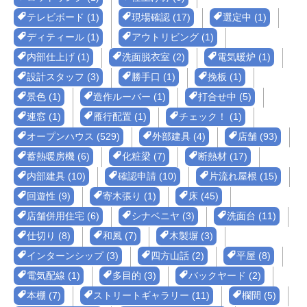
テレビボード (1)
現場確認 (17)
選定中 (1)
ディティール (1)
アウトリビング (1)
内部仕上げ (1)
洗面脱衣室 (2)
電気暖炉 (1)
設計スタッフ (3)
勝手口 (1)
挽板 (1)
景色 (1)
造作ルーバー (1)
打合せ中 (5)
連窓 (1)
雁行配置 (1)
チェック！ (1)
オープンハウス (529)
外部建具 (4)
店舗 (93)
蓄熱暖房機 (6)
化粧梁 (7)
断熱材 (17)
内部建具 (10)
確認申請 (10)
片流れ屋根 (15)
回遊性 (9)
寄木張り (1)
床 (45)
店舗併用住宅 (6)
シナベニヤ (3)
洗面台 (11)
仕切り (8)
和風 (7)
木製塀 (3)
インターンシップ (3)
四方山話 (2)
平屋 (8)
電気配線 (1)
多目的 (3)
バックヤード (2)
本棚 (7)
ストリートギャラリー (11)
欄間 (5)