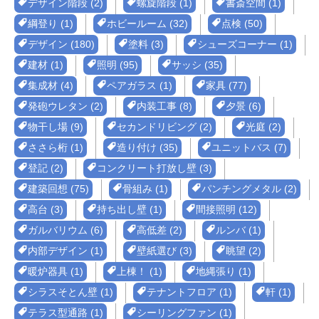
デザイン階段 (2)
螺旋階段 (1)
書斎空間 (1)
綱登り (1)
ホビールーム (32)
点検 (50)
デザイン (180)
塗料 (3)
シューズコーナー (1)
建材 (1)
照明 (95)
サッシ (35)
集成材 (4)
ペアガラス (1)
家具 (77)
発砲ウレタン (2)
内装工事 (8)
夕景 (6)
物干し場 (9)
セカンドリビング (2)
光庭 (2)
ささら桁 (1)
造り付け (35)
ユニットバス (7)
登記 (2)
コンクリート打放し壁 (3)
建築回想 (75)
骨組み (1)
パンチングメタル (2)
高台 (3)
持ち出し壁 (1)
間接照明 (12)
ガルバリウム (6)
高低差 (2)
ルンバ (1)
内部デザイン (1)
壁紙選び (3)
眺望 (2)
暖炉器具 (1)
上棟！ (1)
地縄張り (1)
シラスそとん壁 (1)
テナントフロア (1)
軒 (1)
テラス型通路 (1)
シーリングファン (1)