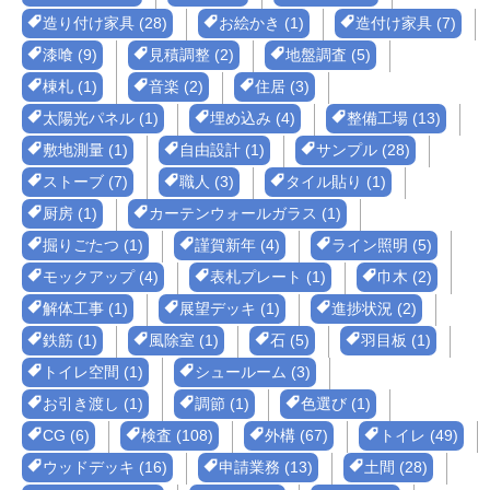
造り付け家具 (28)
お絵かき (1)
造付け家具 (7)
漆喰 (9)
見積調整 (2)
地盤調査 (5)
棟札 (1)
音楽 (2)
住居 (3)
太陽光パネル (1)
埋め込み (4)
整備工場 (13)
敷地測量 (1)
自由設計 (1)
サンプル (28)
ストーブ (7)
職人 (3)
タイル貼り (1)
厨房 (1)
カーテンウォールガラス (1)
掘りごたつ (1)
謹賀新年 (4)
ライン照明 (5)
モックアップ (4)
表札プレート (1)
巾木 (2)
解体工事 (1)
展望デッキ (1)
進捗状況 (2)
鉄筋 (1)
風除室 (1)
石 (5)
羽目板 (1)
トイレ空間 (1)
シュールーム (3)
お引き渡し (1)
調節 (1)
色選び (1)
CG (6)
検査 (108)
外構 (67)
トイレ (49)
ウッドデッキ (16)
申請業務 (13)
土間 (28)