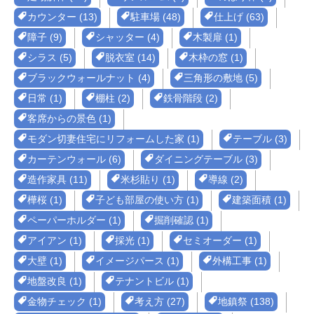
カウンター (13)
駐車場 (48)
仕上げ (63)
障子 (9)
シャッター (4)
木製扉 (1)
シラス (5)
脱衣室 (14)
木枠の窓 (1)
ブラックウォールナット (4)
三角形の敷地 (5)
日常 (1)
棚柱 (2)
鉄骨階段 (2)
客席からの景色 (1)
モダン切妻住宅にリフォームした家 (1)
テーブル (3)
カーテンウォール (6)
ダイニングテーブル (3)
造作家具 (11)
米杉貼り (1)
導線 (2)
樺桜 (1)
子ども部屋の使い方 (1)
建築面積 (1)
ペーパーホルダー (1)
掘削確認 (1)
アイアン (1)
採光 (1)
セミオーダー (1)
大壁 (1)
イメージパース (1)
外構工事 (1)
地盤改良 (1)
テナントビル (1)
金物チェック (1)
考え方 (27)
地鎮祭 (138)