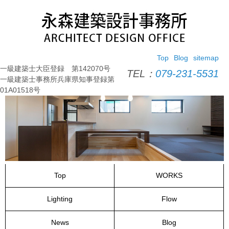
コ
ン
テ
ン
ツ
Top
Blog
sitemap
へ
一級建築士大臣登録 第142070号
ス
TEL：
079-231-5531
一級建築士事務所兵庫県知事登録第
キ
01A01518号
ッ
プ
Top
WORKS
Lighting
Flow
News
Blog