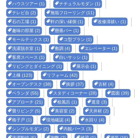
ハウスツアー (1)
ナチュラルモダン (1)
テレビ台 (2)
無垢フローリング (11)
石の工場 (1)
軒の深い縁側 (1)
改修清祓い (1)
趣味の部屋 (2)
懸垂バー (1)
モールテックス (1)
コ型プラン (1)
洗濯脱衣室 (1)
敷調 (4)
エレベーター (1)
客席スペース (1)
白いサッシ (1)
リビングとダイニング (1)
展示会 (1)
上棟 (123)
リフォーム (42)
オープンデスク (38)
挨拶 (37)
古材 (4)
ベランダ (55)
スタディコーナー (28)
図面 (39)
アプローチ (21)
桧風呂 (1)
遮音 (3)
畳リビング (5)
美容室 (2)
天井材 (2)
格子戸 (1)
現地確認 (4)
水回り (4)
シンプルモダン (2)
内観パース (3)
洗濯動線 (5)
御幣 (2)
棟梁 (1)
塗装 (15)