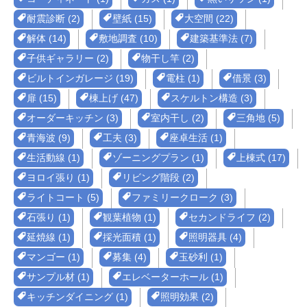
耐震診断 (2)
壁紙 (15)
大空間 (22)
解体 (14)
敷地調査 (10)
建築基準法 (7)
子供ギャラリー (2)
物干し竿 (2)
ビルトインガレージ (19)
電柱 (1)
借景 (3)
扉 (15)
棟上げ (47)
スケルトン構造 (3)
オーダーキッチン (3)
室内干し (2)
三角地 (5)
青海波 (9)
工夫 (3)
座卓生活 (1)
生活動線 (1)
ゾーニングプラン (1)
上棟式 (17)
ヨロイ張り (1)
リビング階段 (2)
ライトコート (5)
ファミリークローク (3)
石張り (1)
観葉植物 (1)
セカンドライフ (2)
延焼線 (1)
採光面積 (1)
照明器具 (4)
マンゴー (1)
募集 (4)
玉砂利 (1)
サンプル材 (1)
エレベーターホール (1)
キッチンダイニング (1)
照明効果 (2)