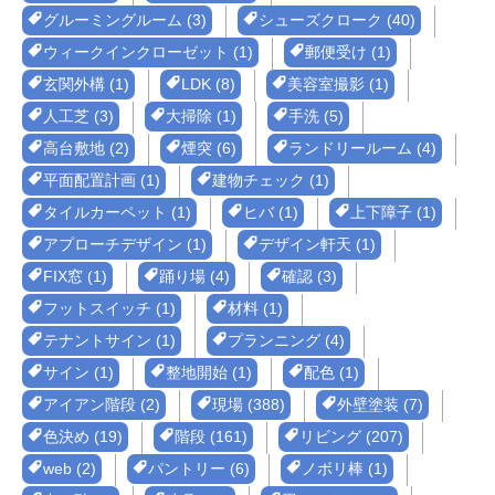
グルーミングルーム (3)
シューズクローク (40)
ウィークインクローゼット (1)
郵便受け (1)
玄関外構 (1)
LDK (8)
美容室撮影 (1)
人工芝 (3)
大掃除 (1)
手洗 (5)
高台敷地 (2)
煙突 (6)
ランドリールーム (4)
平面配置計画 (1)
建物チェック (1)
タイルカーペット (1)
ヒバ (1)
上下障子 (1)
アプローチデザイン (1)
デザイン軒天 (1)
FIX窓 (1)
踊り場 (4)
確認 (3)
フットスイッチ (1)
材料 (1)
テナントサイン (1)
プランニング (4)
サイン (1)
整地開始 (1)
配色 (1)
アイアン階段 (2)
現場 (388)
外壁塗装 (7)
色決め (19)
階段 (161)
リビング (207)
web (2)
パントリー (6)
ノボリ棒 (1)