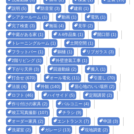
説明 (5)
防音室 (3)
建前 (1)
シアタールーム (1)
動画 (1)
電気 (1)
完了検査 (3)
無垢 (4)
見学 (2)
中庭がある家 (1)
Ａ4作品集 (1)
開口部 (1)
トレーニングルーム (1)
土間空間 (1)
フラットバー (1)
銅樋 (1)
リブガラス (3)
2階リビング (1)
外壁塗装工事 (1)
下がり天井 (3)
回遊動線 (2)
搬入 (1)
打合せ (670)
オール電化 (11)
引渡し (70)
法規 (4)
外観 (140)
居心地のいい場所 (2)
ロフト (46)
ハイサイド (5)
定期講習 (2)
作り付けの家具 (2)
バルコニー (4)
竣工写真撮影 (107)
チラシ (9)
オーダー家具 (2)
エントランス (7)
申請 (3)
洗濯室 (2)
ガレージ (13)
現地調査 (2)