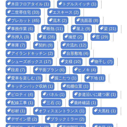
木目フロアタイル (1)
トグルスイッチ (1)
二世帯住宅 (33)
エスキース (2)
プレカット (45)
流木 (2)
洗面器 (8)
事務作業 (6)
断熱 (11)
屋上 (9)
梁 (21)
吊押入 (3)
庭 (28)
擁壁 (2)
窓 (29)
車庫 (7)
契約 (9)
片流れ (12)
アイランドキッチン (2)
台形敷地 (4)
シューズボックス (17)
文様 (10)
物干し (7)
段差 (7)
平面プラン (6)
ヒノキ (4)
愛車を楽しむ (3)
掘こたつ (1)
下地 (1)
キッチンバック収納 (1)
枕棚位置 (1)
ピロティ (4)
パネル (1)
参道沿いに建つ家 (1)
配線工事 (1)
三石 (1)
最終確認 (1)
杉材 (1)
オフィスエントランス (1)
大黒柱 (1)
デザイン壁 (2)
ブラックミラー (2)