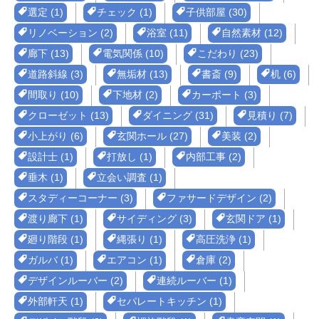
選定 (1)
チェック (1)
子供部屋 (30)
リノベーション (2)
浴室 (11)
自然素材 (12)
廊下 (13)
電気関係 (10)
こだわり (23)
道路斜線 (3)
無垢材 (13)
書斎 (9)
机 (6)
間取り (10)
下地材 (2)
カーポート (3)
クローゼット (13)
ダイニング (31)
見積り (7)
小上がり (6)
玄関ホール (27)
美装 (2)
設計士 (1)
打放し (1)
内部工事 (2)
垂木 (1)
立会い調査 (1)
スタディーコーナー (3)
ファサードデザイン (2)
渡り廊下 (1)
サイディング (3)
玄関ドア (1)
廻り階段 (1)
縄張り (1)
高圧洗浄 (1)
ガルバ (1)
エアコン (1)
倉庫 (2)
デザインルーバー (2)
連続ルーバー (1)
外部軒天 (1)
セパレートキッチン (1)