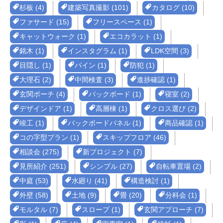
杉板 (4)
建築写真撮影 (101)
カタログ (10)
ファサード (15)
フリースペース (1)
キャットウォーク (1)
エコカラット (1)
銘木 (1)
インスタグラム (1)
LDK空間 (3)
目隠し (1)
パイン (1)
防犯 (1)
大理石 (2)
中間検査 (3)
進捗確認 (1)
玄関ポーチ (4)
バックボード (1)
寝室 (2)
デザインドア (1)
高層棟 (1)
クロス選び (2)
竣工 (1)
バックボードパネル (1)
商品確認 (1)
コの字型プラン (1)
スキップフロア (46)
相談会 (275)
新プロジェクト (7)
見所紹介 (251)
シンプル (27)
自転車置場 (2)
中庭 (53)
水廻り (41)
構造検討 (1)
外壁 (58)
土地 (9)
畳 (20)
分科会 (1)
モルタル (7)
スロープ (1)
玄関アプローチ (7)