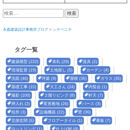
検
索:
永森建築設計事務所ブログ
>
シナベニヤ
タグ一覧
建築模型 (222)
表札 (29)
道具 (2)
現場監督 (19)
土地探し (5)
カーテン (4)
洗面 (46)
坪庭 (9)
屋根 (35)
ガラス (35)
基礎工事 (15)
大工さん (24)
内覧会 (1)
撮影 (100)
２階リビング (8)
軒天 (7)
押入れ (2)
変形敷地 (26)
パース (3)
役所 (3)
設備機器 (22)
壁 (36)
北側玄関 (5)
フロアータイル (1)
看板 (7)
ロットリング (1)
仕上げ材 (8)