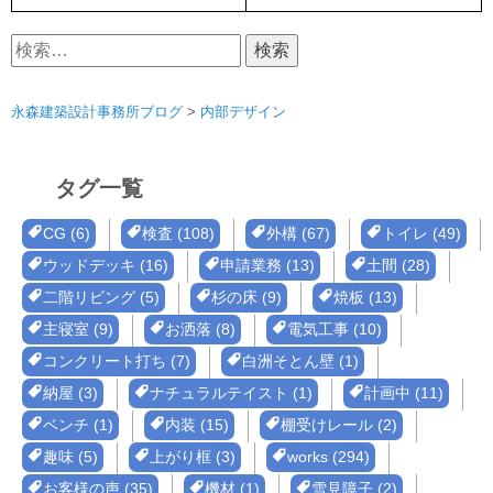
検
索:
永森建築設計事務所ブログ
>
内部デザイン
タグ一覧
CG (6)
検査 (108)
外構 (67)
トイレ (49)
ウッドデッキ (16)
申請業務 (13)
土間 (28)
二階リビング (5)
杉の床 (9)
焼板 (13)
主寝室 (9)
お洒落 (8)
電気工事 (10)
コンクリート打ち (7)
白洲そとん壁 (1)
納屋 (3)
ナチュラルテイスト (1)
計画中 (11)
ベンチ (1)
内装 (15)
棚受けレール (2)
趣味 (5)
上がり框 (3)
works (294)
お客様の声 (35)
機材 (1)
雪見障子 (2)