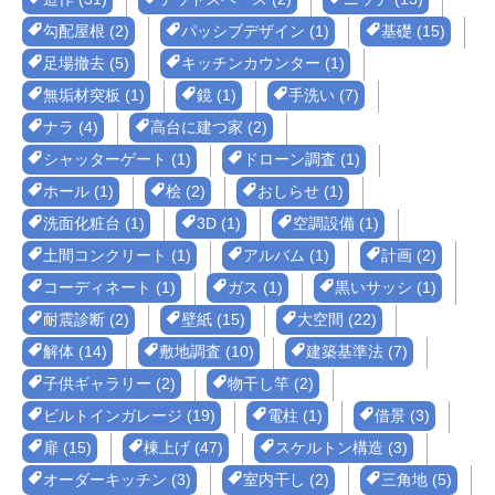
勾配屋根 (2)
パッシブデザイン (1)
基礎 (15)
足場撤去 (5)
キッチンカウンター (1)
無垢材突板 (1)
鏡 (1)
手洗い (7)
ナラ (4)
高台に建つ家 (2)
シャッターゲート (1)
ドローン調査 (1)
ホール (1)
桧 (2)
おしらせ (1)
洗面化粧台 (1)
3D (1)
空調設備 (1)
土間コンクリート (1)
アルバム (1)
計画 (2)
コーディネート (1)
ガス (1)
黒いサッシ (1)
耐震診断 (2)
壁紙 (15)
大空間 (22)
解体 (14)
敷地調査 (10)
建築基準法 (7)
子供ギャラリー (2)
物干し竿 (2)
ビルトインガレージ (19)
電柱 (1)
借景 (3)
扉 (15)
棟上げ (47)
スケルトン構造 (3)
オーダーキッチン (3)
室内干し (2)
三角地 (5)