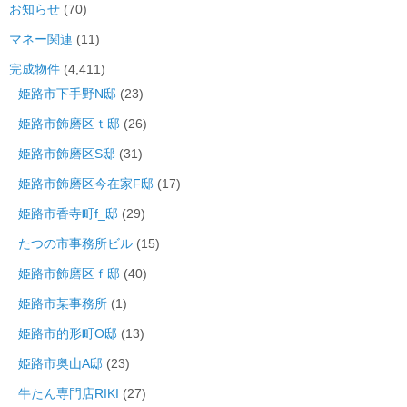
お知らせ
(70)
マネー関連
(11)
完成物件
(4,411)
姫路市下手野N邸
(23)
姫路市飾磨区ｔ邸
(26)
姫路市飾磨区S邸
(31)
姫路市飾磨区今在家F邸
(17)
姫路市香寺町f_邸
(29)
たつの市事務所ビル
(15)
姫路市飾磨区ｆ邸
(40)
姫路市某事務所
(1)
姫路市的形町O邸
(13)
姫路市奥山A邸
(23)
牛たん専門店RIKI
(27)