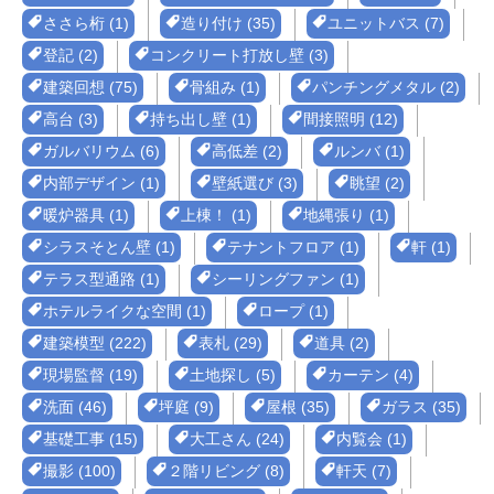
ささら桁 (1)
造り付け (35)
ユニットバス (7)
登記 (2)
コンクリート打放し壁 (3)
建築回想 (75)
骨組み (1)
パンチングメタル (2)
高台 (3)
持ち出し壁 (1)
間接照明 (12)
ガルバリウム (6)
高低差 (2)
ルンバ (1)
内部デザイン (1)
壁紙選び (3)
眺望 (2)
暖炉器具 (1)
上棟！ (1)
地縄張り (1)
シラスそとん壁 (1)
テナントフロア (1)
軒 (1)
テラス型通路 (1)
シーリングファン (1)
ホテルライクな空間 (1)
ロープ (1)
建築模型 (222)
表札 (29)
道具 (2)
現場監督 (19)
土地探し (5)
カーテン (4)
洗面 (46)
坪庭 (9)
屋根 (35)
ガラス (35)
基礎工事 (15)
大工さん (24)
内覧会 (1)
撮影 (100)
２階リビング (8)
軒天 (7)