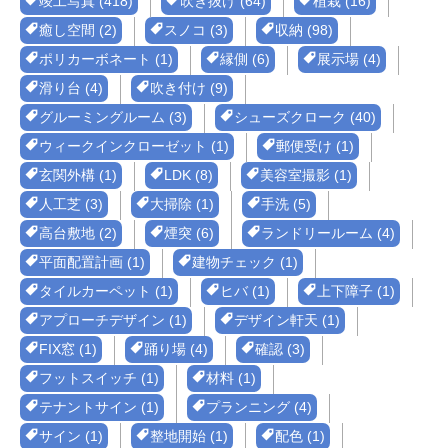
竣工写真 (418)
吹き抜け (64)
植栽 (16)
癒し空間 (2)
スノコ (3)
収納 (98)
ポリカーボネート (1)
縁側 (6)
展示場 (4)
滑り台 (4)
吹き付け (9)
グルーミングルーム (3)
シューズクローク (40)
ウィークインクローゼット (1)
郵便受け (1)
玄関外構 (1)
LDK (8)
美容室撮影 (1)
人工芝 (3)
大掃除 (1)
手洗 (5)
高台敷地 (2)
煙突 (6)
ランドリールーム (4)
平面配置計画 (1)
建物チェック (1)
タイルカーペット (1)
ヒバ (1)
上下障子 (1)
アプローチデザイン (1)
デザイン軒天 (1)
FIX窓 (1)
踊り場 (4)
確認 (3)
フットスイッチ (1)
材料 (1)
テナントサイン (1)
プランニング (4)
サイン (1)
整地開始 (1)
配色 (1)