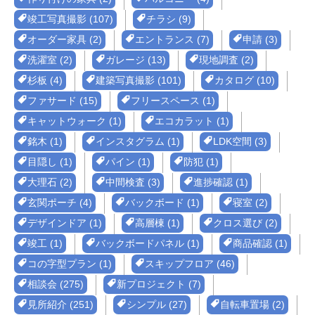
竣工写真撮影 (107)
チラシ (9)
オーダー家具 (2)
エントランス (7)
申請 (3)
洗濯室 (2)
ガレージ (13)
現地調査 (2)
杉板 (4)
建築写真撮影 (101)
カタログ (10)
ファサード (15)
フリースペース (1)
キャットウォーク (1)
エコカラット (1)
銘木 (1)
インスタグラム (1)
LDK空間 (3)
目隠し (1)
パイン (1)
防犯 (1)
大理石 (2)
中間検査 (3)
進捗確認 (1)
玄関ポーチ (4)
バックボード (1)
寝室 (2)
デザインドア (1)
高層棟 (1)
クロス選び (2)
竣工 (1)
バックボードパネル (1)
商品確認 (1)
コの字型プラン (1)
スキップフロア (46)
相談会 (275)
新プロジェクト (7)
見所紹介 (251)
シンプル (27)
自転車置場 (2)