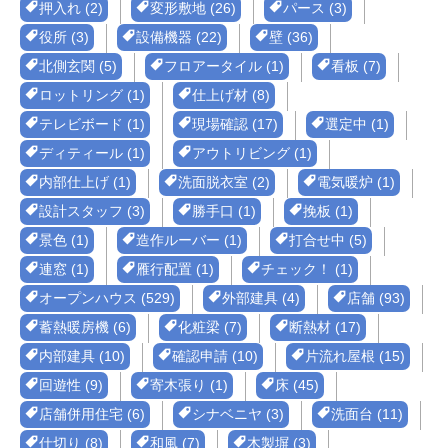
押入れ (2)
変形敷地 (26)
パース (3)
役所 (3)
設備機器 (22)
壁 (36)
北側玄関 (5)
フロアータイル (1)
看板 (7)
ロットリング (1)
仕上げ材 (8)
テレビボード (1)
現場確認 (17)
選定中 (1)
ディティール (1)
アウトリビング (1)
内部仕上げ (1)
洗面脱衣室 (2)
電気暖炉 (1)
設計スタッフ (3)
勝手口 (1)
挽板 (1)
景色 (1)
造作ルーバー (1)
打合せ中 (5)
連窓 (1)
雁行配置 (1)
チェック！ (1)
オープンハウス (529)
外部建具 (4)
店舗 (93)
蓄熱暖房機 (6)
化粧梁 (7)
断熱材 (17)
内部建具 (10)
確認申請 (10)
片流れ屋根 (15)
回遊性 (9)
寄木張り (1)
床 (45)
店舗併用住宅 (6)
シナベニヤ (3)
洗面台 (11)
仕切り (8)
和風 (7)
木製塀 (3)