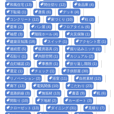
和風住宅 (13)
間仕切り (12)
食品庫 (4)
下駄箱 (1)
唐長 (6)
デッキ (4)
コンクリート (12)
家づくり (10)
柱 (2)
愛車 (2)
パン屋 (4)
フロアタイル (6)
袖壁 (3)
階段ホール (4)
火災保険 (1)
建築豆知識 (18)
スイッチ (1)
アクセント窓 (1)
連続窓 (5)
暖房器具 (2)
掘り込みニッチ (1)
石貼り (1)
内部空間 (1)
カジュアル (2)
点灯確認 (2)
事務所 (1)
折り返し階段 (1)
選定 (1)
チェック (1)
子供部屋 (30)
リノベーション (2)
浴室 (11)
自然素材 (12)
廊下 (13)
電気関係 (10)
こだわり (23)
道路斜線 (3)
無垢材 (13)
書斎 (9)
机 (6)
間取り (10)
下地材 (2)
カーポート (3)
クローゼット (13)
ダイニング (31)
見積り (7)