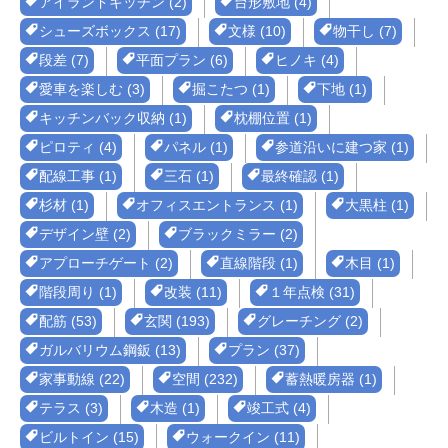
アイランドキッチン (2)
台形敷地 (4)
シューズボックス (17)
文様 (10)
物干し (7)
段差 (7)
平面プラン (6)
ヒノキ (4)
愛車を楽しむ (3)
掘こたつ (1)
下地 (1)
キッチンバック収納 (1)
枕棚位置 (1)
ピロティ (4)
パネル (1)
参道沿いに建つ家 (1)
配線工事 (1)
三石 (1)
最終確認 (1)
杉材 (1)
オフィスエントランス (1)
大黒柱 (1)
デザイン壁 (2)
ブラックミラー (2)
アプローチゲート (2)
直線階段 (1)
木目 (1)
階段周り (1)
改装 (11)
１年点検 (31)
配筋 (53)
玄関 (193)
グレーチング (2)
ガルバリウム鋼鈑 (13)
プラン (37)
家事動線 (22)
空間 (232)
蓄熱暖房器 (1)
テラス (3)
木造 (1)
竣工式 (4)
ビルトイン (15)
ウォークイン (11)