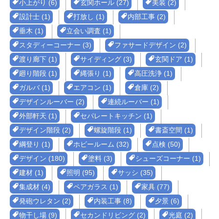
小上がり (6)
玄関ホール (27)
美装 (2)
設計士 (1)
打放し (1)
内部工事 (2)
垂木 (1)
立会い調査 (1)
スタディーコーナー (3)
ファサードデザイン (2)
渡り廊下 (1)
サイディング (3)
玄関ドア (1)
廻り階段 (1)
縄張り (1)
高圧洗浄 (1)
ガルバ (1)
エアコン (1)
倉庫 (2)
デザインルーバー (2)
連続ルーバー (1)
外部軒天 (1)
セパレートキッチン (1)
デザイン階段 (2)
螺旋階段 (1)
書斎空間 (1)
綱登り (1)
ホビールーム (32)
点検 (50)
デザイン (180)
塗料 (3)
シューズコーナー (1)
建材 (1)
照明 (95)
サッシ (35)
集成材 (4)
ペアガラス (1)
家具 (77)
発砲ウレタン (2)
内装工事 (8)
夕景 (6)
物干し場 (9)
セカンドリビング (2)
光庭 (2)