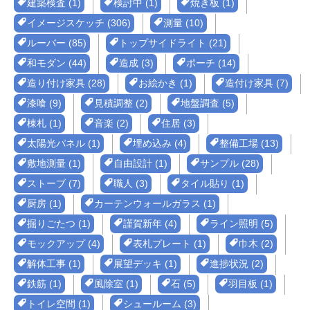
建築検査 (1)
検討中 (1)
焼き板 (1)
イメージスケッチ (306)
測量 (10)
ルーバー (85)
トップサイドライト (21)
和モダン (44)
造成 (3)
ポーチ (14)
造り付け家具 (28)
お絵かき (1)
造付け家具 (7)
漆喰 (9)
見積調整 (2)
地盤調査 (5)
棟札 (1)
音楽 (2)
住居 (3)
太陽光パネル (1)
埋め込み (4)
整備工場 (13)
敷地測量 (1)
自由設計 (1)
サンプル (28)
ストーブ (7)
職人 (3)
タイル貼り (1)
厨房 (1)
カーテンウォールガラス (1)
掘りごたつ (1)
謹賀新年 (4)
ライン照明 (5)
モックアップ (4)
表札プレート (1)
巾木 (2)
解体工事 (1)
展望デッキ (1)
進捗状況 (2)
鉄筋 (1)
風除室 (1)
石 (5)
羽目板 (1)
トイレ空間 (1)
シュールーム (3)