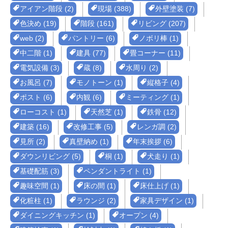
アイアン階段 (2)
現場 (388)
外壁塗装 (7)
色決め (19)
階段 (161)
リビング (207)
web (2)
パントリー (6)
ノボリ棒 (1)
中二階 (1)
建具 (77)
畳コーナー (11)
電気設備 (3)
蔵 (8)
水周り (2)
お風呂 (7)
モノトーン (1)
縦格子 (4)
ポスト (6)
内観 (6)
ミーティング (1)
ローコスト (1)
天然芝 (1)
鉄骨 (12)
建築 (16)
改修工事 (5)
レンガ調 (2)
見所 (2)
真壁納め (1)
年末挨拶 (6)
ダウンリビング (5)
桐 (1)
犬走り (1)
基礎配筋 (3)
ペンダントライト (1)
趣味空間 (1)
床の間 (1)
床仕上げ (1)
化粧柱 (1)
ラウンジ (2)
家具デザイン (1)
ダイニングキッチン (1)
オープン (4)