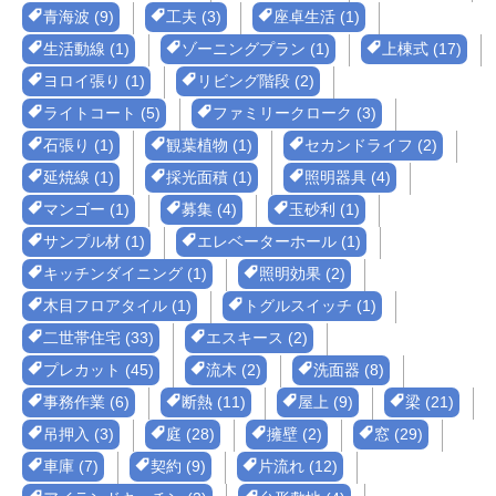
青海波 (9)
工夫 (3)
座卓生活 (1)
生活動線 (1)
ゾーニングプラン (1)
上棟式 (17)
ヨロイ張り (1)
リビング階段 (2)
ライトコート (5)
ファミリークローク (3)
石張り (1)
観葉植物 (1)
セカンドライフ (2)
延焼線 (1)
採光面積 (1)
照明器具 (4)
マンゴー (1)
募集 (4)
玉砂利 (1)
サンプル材 (1)
エレベーターホール (1)
キッチンダイニング (1)
照明効果 (2)
木目フロアタイル (1)
トグルスイッチ (1)
二世帯住宅 (33)
エスキース (2)
プレカット (45)
流木 (2)
洗面器 (8)
事務作業 (6)
断熱 (11)
屋上 (9)
梁 (21)
吊押入 (3)
庭 (28)
擁壁 (2)
窓 (29)
車庫 (7)
契約 (9)
片流れ (12)