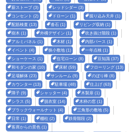
薪ストーブ (3)
レッドシダー (3)
コンセント (2)
ドローン (1)
掘り込み天井 (1)
配筋検査 (13)
沓石 (1)
リビング収納 (1)
樹木 (1)
外構デザイン (1)
吹き抜け階段 (1)
アルミパネル (1)
木材 (1)
内部パース (1)
イベント (4)
狭小敷地 (1)
一年点検 (1)
ショーケース (1)
住宅ローン (8)
豆知識 (37)
和モダンの家 (10)
床材 (59)
フローリング (13)
足場解体 (23)
サンルーム (9)
のぼり棒 (8)
カウンター (13)
駐車場 (48)
仕上げ (63)
障子 (9)
シャッター (4)
木製扉 (1)
シラス (5)
脱衣室 (14)
木枠の窓 (1)
ブラックウォールナット (4)
三角形の敷地 (5)
日常 (1)
棚柱 (2)
鉄骨階段 (2)
客席からの景色 (1)