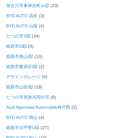
加古川市東神吉町ｍ邸
(33)
BYD AUTO 高松
(3)
BYD AUTO 山陰
(4)
たつの市Y邸
(34)
姫路市G邸
(3)
姫路市奥山I邸
(10)
姫路市勝原区I邸
(2)
デザインガレージ
(5)
姫路市山吹I邸
(18)
たつの市末政共同住宅
(9)
Audi Approved Automobile神戸西
(5)
BYD AUTO 岡山
(4)
姫路市北平野U邸
(27)
BYD AUTO 松山
(10)