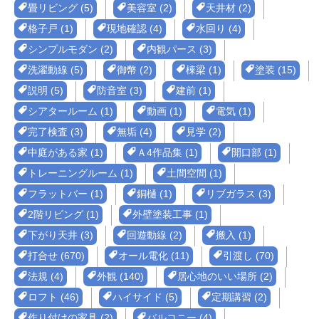
畳リビング (5)
美容室 (2)
天井材 (2)
格子戸 (1)
現地確認 (4)
水回り (4)
シンプルモダン (2)
内観パース (3)
洗濯動線 (5)
御幣 (2)
棟梁 (1)
塗装 (15)
説明 (5)
防音室 (3)
建前 (1)
シアタールーム (1)
動画 (1)
電気 (1)
完了検査 (3)
無垢 (4)
見学 (2)
中庭がある家 (1)
Ａ4作品集 (1)
開口部 (1)
トレーニングルーム (1)
土間空間 (1)
フラットバー (1)
銅樋 (1)
リブガラス (3)
2階リビング (1)
外壁塗装工事 (1)
下がり天井 (3)
回遊動線 (2)
搬入 (1)
打合せ (670)
オール電化 (11)
引渡し (70)
法規 (4)
外観 (140)
居心地のいい場所 (2)
ロフト (46)
ハイサイド (5)
定期講習 (2)
作り付けの家具 (2)
バルコニー (4)