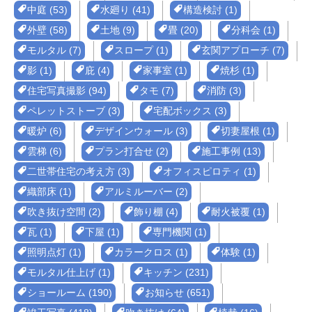
中庭 (53)
水廻り (41)
構造検討 (1)
外壁 (58)
土地 (9)
畳 (20)
分科会 (1)
モルタル (7)
スロープ (1)
玄関アプローチ (7)
影 (1)
庇 (4)
家事室 (1)
焼杉 (1)
住宅写真撮影 (94)
タモ (7)
消防 (3)
ペレットストーブ (3)
宅配ボックス (3)
暖炉 (6)
デザインウォール (3)
切妻屋根 (1)
雲梯 (6)
プラン打合せ (2)
施工事例 (13)
二世帯住宅の考え方 (3)
オフィスピロティ (1)
織部床 (1)
アルミルーバー (2)
吹き抜け空間 (2)
飾り棚 (4)
耐火被覆 (1)
瓦 (1)
下屋 (1)
専門機関 (1)
照明点灯 (1)
カラークロス (1)
体験 (1)
モルタル仕上げ (1)
キッチン (231)
ショールーム (190)
お知らせ (651)