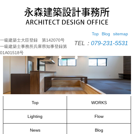
コ
ン
テ
ン
ツ
Top
Blog
sitemap
へ
一級建築士大臣登録 第142070号
ス
TEL：
079-231-5531
一級建築士事務所兵庫県知事登録第
キ
01A01518号
ッ
プ
Top
WORKS
Lighting
Flow
News
Blog