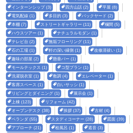
インターンシップ (3)
四方山話 (2)
平屋 (8)
電気配線 (1)
多目的 (3)
バックヤード (2)
本棚 (7)
ストリートギャラリー (11)
欄間 (5)
ハウスツアー (1)
ナチュラルモダン (1)
テレビ台 (2)
無垢フローリング (11)
石の工場 (1)
軒の深い縁側 (1)
改修清祓い (1)
趣味の部屋 (2)
懸垂バー (1)
モールテックス (1)
コ型プラン (1)
洗濯脱衣室 (1)
敷調 (4)
エレベーター (1)
客席スペース (1)
白いサッシ (1)
リビングとダイニング (1)
展示会 (1)
上棟 (123)
リフォーム (42)
オープンデスク (38)
挨拶 (37)
古材 (4)
ベランダ (55)
スタディコーナー (28)
図面 (39)
アプローチ (21)
桧風呂 (1)
遮音 (3)