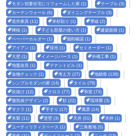
モダン切妻住宅にリフォームした家 (1)
テーブル (3)
カーテンウォール (6)
ダイニングテーブル (3)
造作家具 (11)
米杉貼り (1)
導線 (2)
樺桜 (1)
子ども部屋の使い方 (1)
建築面積 (1)
ペーパーホルダー (1)
掘削確認 (1)
アイアン (1)
採光 (1)
セミオーダー (1)
大壁 (1)
イメージパース (1)
外構工事 (1)
地盤改良 (1)
テナントビル (1)
金物チェック (1)
考え方 (27)
地鎮祭 (138)
シンプルモダンの家 (14)
タイル (79)
吹抜け (12)
クロス (77)
和室 (73)
微気候デザイン (2)
杉 (22)
琉球畳 (3)
サクラ (1)
手すり (17)
風景 (14)
木製 (11)
塗壁 (3)
天井 (51)
木枠 (1)
ユーティリティスペース (1)
三角敷地 (5)
造作 (31)
デッドスペース (2)
ニッチ (13)