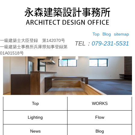
コ
ン
テ
ン
ツ
Top
Blog
sitemap
へ
一級建築士大臣登録 第142070号
ス
TEL：
079-231-5531
一級建築士事務所兵庫県知事登録第
キ
01A01518号
ッ
プ
Top
WORKS
Lighting
Flow
News
Blog