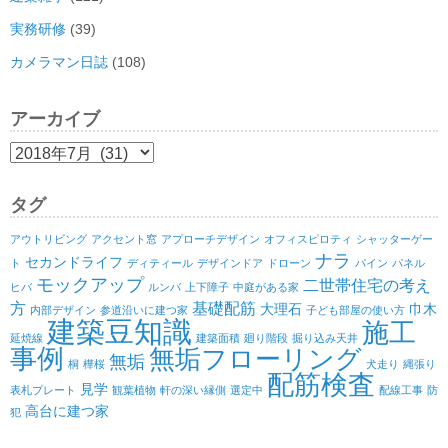
実務研修
(39)
カメラマン日誌
(108)
アーカイブ
ア
ー
カ
タグ
イ
ブ
アウトリビング
アクセント窓
アプローチデザイン
オフィスピロティ
シャッターゲー
ナラ
セカンドライフ
ト
ディティール
デザインドア
ドローン
パイン
パネル
モックアップ
二世帯住宅の考え
ヒバ
ルンバ
上下障子
中庭がある家
方
基礎配筋
大理石
巾木
内部デザイン
参道沿いに建つ家
子ども部屋の使い方
建築豆知識
施工
延焼線
建築面積
廻り階段
掘り込み天井
事例
無垢フローリング
無垢
桐
樺桜
犬走り
縄張り
配筋検査
見学
表札プレート
観葉植物
軒の深い縁側
選定中
配線工事
防
高台に建つ家
犯