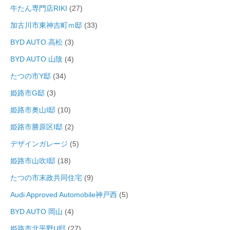
牛たん専門店RIKI
(27)
加古川市東神吉町ｍ邸
(33)
BYD AUTO 高松
(3)
BYD AUTO 山陰
(4)
たつの市Y邸
(34)
姫路市G邸
(3)
姫路市奥山I邸
(10)
姫路市勝原区I邸
(2)
デザインガレージ
(5)
姫路市山吹I邸
(18)
たつの市末政共同住宅
(9)
Audi Approved Automobile神戸西
(5)
BYD AUTO 岡山
(4)
姫路市北平野U邸
(27)