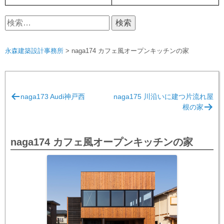
検
索:
永森建築設計事務所
>
naga174 カフェ風オープンキッチンの家
投
naga173 Audi神戸西
naga175 川沿いに建つ片流れ屋
稿
根の家
ナ
ビ
naga174 カフェ風オープンキッチンの家
ゲ
ー
シ
ョ
ン