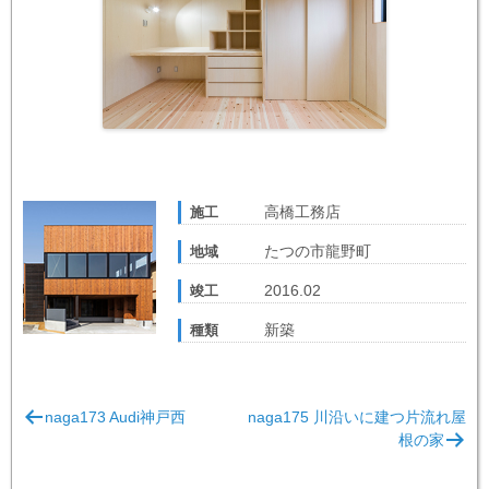
高橋工務店
施工
たつの市龍野町
地域
2016.02
竣工
新築
種類
投
naga173 Audi神戸西
naga175 川沿いに建つ片流れ屋
稿
根の家
ナ