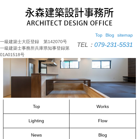
コ
ン
テ
ン
ツ
Top
Blog
sitemap
へ
一級建築士大臣登録 第142070号
ス
TEL：
079-231-5531
一級建築士事務所兵庫県知事登録第
キ
01A01518号
ッ
プ
Top
Works
Lighting
Flow
News
Blog